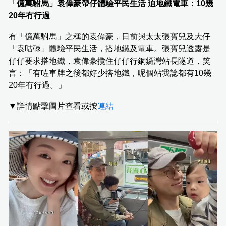
「億萬駙馬」袁偉豪帶仔體驗平民生活 迫地鐵電車：10幾
20年冇行過
有「億萬駙馬」之稱的袁偉豪，日前與太太張寶兒及大仔
「袁咕碌」體驗平民生活，搭地鐵及電車。張寶兒透露是
仔仔要求搭地鐵，袁偉豪攬住仔仔行銅鑼灣站長隧道，笑
言：「有咗車牌之後都好少搭地鐵，呢個站我諗都有10幾
20年冇行過。」
▼詳情點擊圖片查看或按
連結