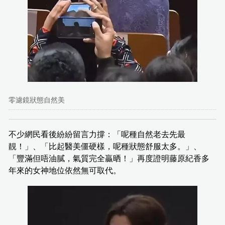
零濾鏡狀態自然美
不少網民看後紛紛留言力撐：「呢種自然老去先最
靚！」、「比起醫美僵硬樣，呢種狀態舒服太多。」、
「豐滿但唔油膩，氣質完全贏晒！」再度證明藤原紀香多
年來的女神地位依然無可取代。