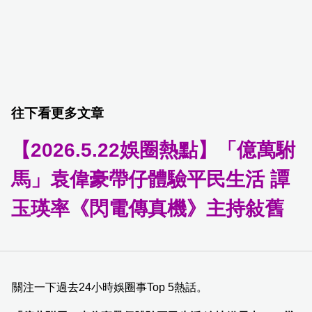
往下看更多文章
【2026.5.22娛圈熱點】「億萬駙
馬」袁偉豪帶仔體驗平民生活 譚
玉瑛率《閃電傳真機》主持敍舊
關注一下過去24小時娛圈事Top 5熱話。