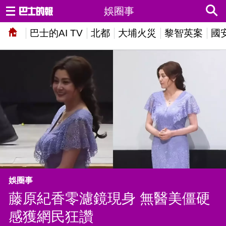
娛圈事
巴士的AI TV
北都
大埔火災
黎智英案
國
娛圈事
藤原紀香零濾鏡現身 無醫美僵硬
感獲網民狂讚