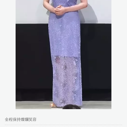
全程保持燦爛笑容