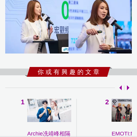
你 或 有 興 趣 的 文 章
Archie冼靖峰相隔
EMOTI: