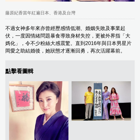
藤原紀香當年紅遍日本、香港及台灣
不過女神多年來亦曾經歷感情低潮、婚姻失敗及事業起
伏，一度因情緒問題暴食導致身材失控，更被外界指「大
媽化」，令不少粉絲大感震驚。直到2016年與日本男星片
岡愛之助結婚後，她狀態才逐漸回勇，再次活躍幕前。
點擊看圖輯