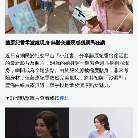
藤原紀香零濾鏡現身 無醫美僵硬感獲網民狂讚
近日有網民於社交平台「小紅書」分享藤原紀香出席活動
的最新影片及照片，54歲的她身穿一襲紫色超貼身禮服現
身，瞬間成為全場焦點。由於服裝剪裁極度貼身，非常考
驗身材，但藤原紀香依然完美駕馭，將其招牌「沙漏型」
豐滿曲線展露無遺，舉手投足散發濃厚熟女魅力。
▼詳情點擊圖片查看或按
連結