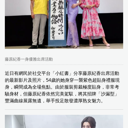
藤原紀香一身優雅出席活動
近日有網民於社交平台「小紅書」分享藤原紀香出席活動
的最新影片及照片，54歲的她身穿一襲紫色超貼身禮服現
身，瞬間成為全場焦點。由於服裝剪裁極度貼身，非常考
驗身材，但藤原紀香依然完美駕馭，將其招牌「沙漏型」
豐滿曲線展露無遺，舉手投足散發濃厚熟女魅力。