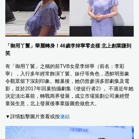
「御用丫鬟」華麗轉身！46歲李焯寧零走樣 北上創業賺到
笑
有「御用丫鬟」之稱的前TVB女星李焯寧（前名：李彩
寧），入行多年經常飾演丫鬟、妹仔等角色，憑鮮明形象
令觀眾留下深刻印象。離巢後，她仍曾參演多部劇集及電
影，並於2017年回巢拍攝劇集《使徒行者2》。不過近年她
決定淡出幕前，轉戰商界發展，成立市場策劃公司兼經營
童裝生意，北上發展後事業版圖愈做愈大。
▼詳情點擊圖片查看或按
連結