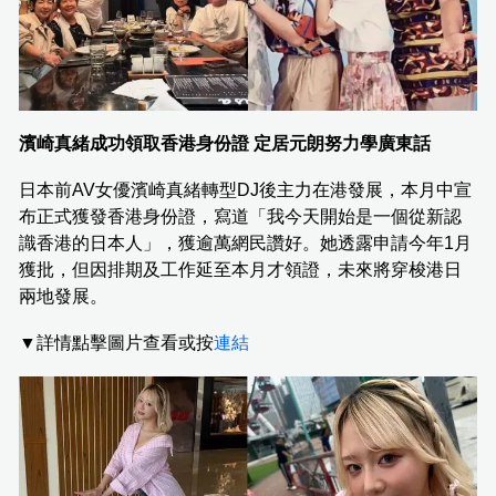
濱崎真緒成功領取香港身份證 定居元朗努力學廣東話
日本前AV女優濱崎真緒轉型DJ後主力在港發展，本月中宣
布正式獲發香港身份證，寫道「我今天開始是一個從新認
識香港的日本人」，獲逾萬網民讚好。她透露申請今年1月
獲批，但因排期及工作延至本月才領證，未來將穿梭港日
兩地發展。
▼詳情點擊圖片查看或按
連結