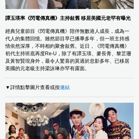
譚玉瑛率《閃電傳真機》主持敍舊 移居美國元老罕有曝光
經典兒童節目《閃電傳真機》陪伴無數港人成長，成為一
代人的集體回憶。雖然節目早已播畢多年，但一班主持感
情依然深厚，不時相約聚會敍舊。近日，《閃電傳真機》
初代主持班底再度Re-U，除了有譚玉瑛、麥長青、黎芷珊
及黃智賢現身外，最令人驚喜的莫過於息影多年、已移居
美國的元老級主持梁詠琳亦罕有露面。
▼詳情點擊圖片查看或按
連結