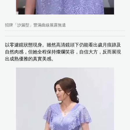
招牌「沙漏型」豐滿曲線展露無遺
以零濾鏡狀態現身。雖然高清鏡頭下仍能看出歲月痕跡及
自然肉感，但她全程保持燦爛笑容，自信大方，反而展現
出成熟優雅的真實美感。