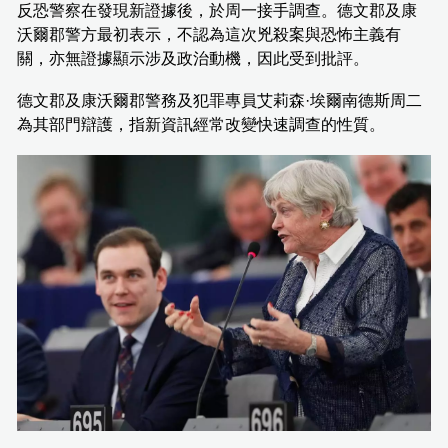
反恐警察在發現新證據後，於周一接手調查。德文郡及康
沃爾郡警方最初表示，不認為這次兇殺案與恐怖主義有
關，亦無證據顯示涉及政治動機，因此受到批評。
德文郡及康沃爾郡警務及犯罪專員艾莉森·埃爾南德斯周二
為其部門辯護，指新資訊經常改變快速調查的性質。