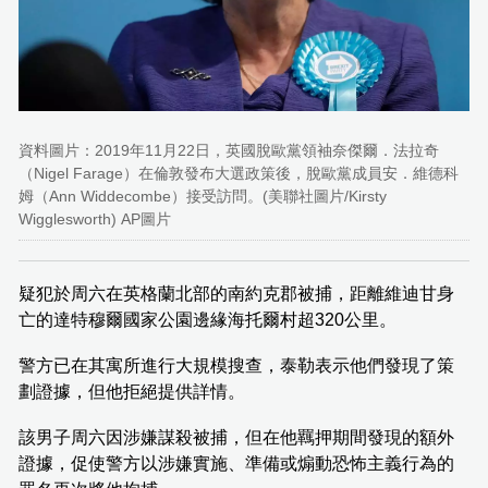
資料圖片：2019年11月22日，英國脫歐黨領袖奈傑爾．法拉奇
（Nigel Farage）在倫敦發布大選政策後，脫歐黨成員安．維德科
姆（Ann Widdecombe）接受訪問。(美聯社圖片/Kirsty
Wigglesworth) AP圖片
疑犯於周六在英格蘭北部的南約克郡被捕，距離維迪甘身
亡的達特穆爾國家公園邊緣海托爾村超320公里。
警方已在其寓所進行大規模搜查，泰勒表示他們發現了策
劃證據，但他拒絕提供詳情。
該男子周六因涉嫌謀殺被捕，但在他羈押期間發現的額外
證據，促使警方以涉嫌實施、準備或煽動恐怖主義行為的