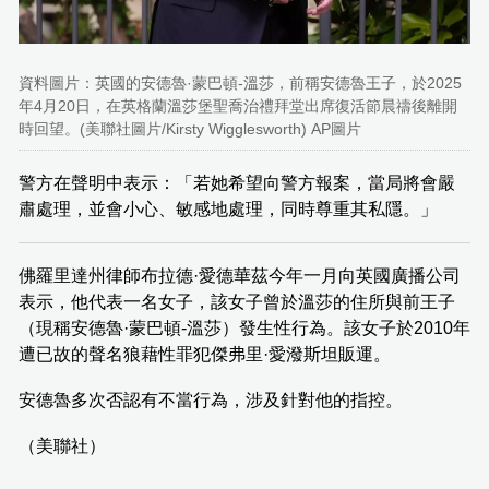
資料圖片：英國的安德魯·蒙巴頓-溫莎，前稱安德魯王子，於2025
年4月20日，在英格蘭溫莎堡聖喬治禮拜堂出席復活節晨禱後離開
時回望。(美聯社圖片/Kirsty Wigglesworth) AP圖片
警方在聲明中表示：「若她希望向警方報案，當局將會嚴
肅處理，並會小心、敏感地處理，同時尊重其私隱。」
佛羅里達州律師布拉德·愛德華茲今年一月向英國廣播公司
表示，他代表一名女子，該女子曾於溫莎的住所與前王子
（現稱安德魯·蒙巴頓-溫莎）發生性行為。該女子於2010年
遭已故的聲名狼藉性罪犯傑弗里·愛潑斯坦販運。
安德魯多次否認有不當行為，涉及針對他的指控。
（美聯社）