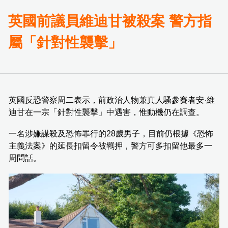
英國前議員維迪甘被殺案 警方指
屬「針對性襲擊」
英國反恐警察周二表示，前政治人物兼真人騷參賽者安·維
迪甘在一宗「針對性襲擊」中遇害，惟動機仍在調查。
一名涉嫌謀殺及恐怖罪行的28歲男子，目前仍根據《恐怖
主義法案》的延長扣留令被羈押，警方可多扣留他最多一
周問話。