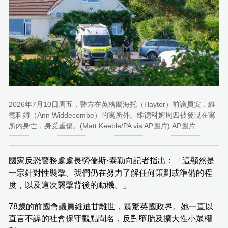
2026年7月10日周五，警方在英格蘭海托（Haytor）前議員安．維
德科姆（Ann Widdecombe）的寓所外。維德科姆周四被發現在寓
所內身亡，身受重傷。(Matt Keeble/PA via AP圖片) AP圖片
國家反恐警務處處長勞倫斯·泰勒向記者指出：「這顯然是
一宗針對性襲擊。我們仍在努力了解任何策劃或準備的程
度，以及這次襲擊背後的動機。」
78歲的前國會議員維迪甘離世，震驚英國政界。她一直以
直言不諱的社會保守觀點聞名，反對墮胎及擴大性小眾權