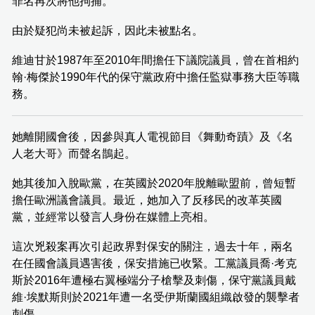
罪名再次將他拘捕。
由於疑犯尚未被起訴，因此未被點名。
維迪甘於1987年至2010年間擔任下議院議員，曾在首相約
翰·梅傑於1990年代的保守黨政府中擔任監獄事務大臣等職
務。
她離開國會後，因參與真人電視節目《舞動奇蹟》及《名
人老大哥》而聲名鵲起。
她其後加入脫歐黨，在英國於2020年脫離歐盟前，曾短暫
擔任歐洲議會議員。最近，她加入了反移民的改革英國
黨，並經常以發言人身份在媒體上亮相。
這次兇殺案再次引起政界對保安的關注，過去十年，兩名
在任國會議員遇害後，保安措施已收緊。工黨議員喬·考克
斯於2016年遭極右翼極端分子槍擊及刺傷，保守黨議員戴
維·埃默斯則於2021年遭一名受伊斯蘭國組織啟發的襲擊者
刺傷。