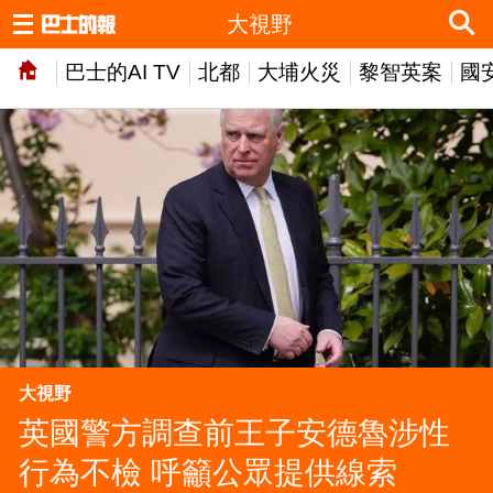
大視野
巴士的AI TV
北都
大埔火災
黎智英案
國
大視野
英國警方調查前王子安德魯涉性
行為不檢 呼籲公眾提供線索