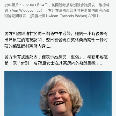
資料圖片：2020年1月14日，英國脫歐黨歐洲議會議員安．維德科
姆（Ann Widdecombe）（右）在法國東部斯特拉斯堡的歐洲議會
辯論期間發言。(美聯社圖片/Jean-Francois Badias) AP圖片
警方相信維迪甘於周三剛過中午遇襲。她約一小時後未有
出席原定的電視訪問，翌日被發現在英格蘭西南部一條村
莊的偏遠鄉村寓所內身亡。
警方未有披露死因，僅表示她身受「重傷」。泰勒形容這
是一宗「針對一名78歲女士在其寓所內的殘酷襲擊」。