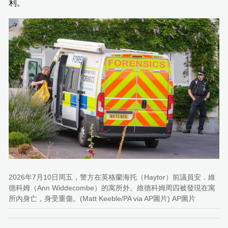
利。
2026年7月10日周五，警方在英格蘭海托（Haytor）前議員安．維
德科姆（Ann Widdecombe）的寓所外。維德科姆周四被發現在寓
所內身亡，身受重傷。(Matt Keeble/PA via AP圖片) AP圖片