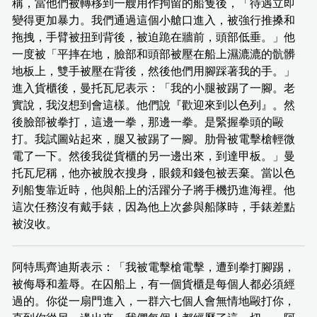
稱，當他們被轉移到一艘用作拘留的船隻後，「待遇立即
變得更加暴力。我們通過這個小艙口進入，被強行推搡和
拖拽，手臂被扭到背後，被迫跪在牆前，頭部低垂。」他
一度被「平摔在地，臉部和頭部被壓在船上濕漉漉的骯髒
地板上，雙手被壓在背後，然後他們用腳踩著我的手。」
進入貨櫃後，曼托瓦尼表示：「我的小腿被踢了一腳。老
實說，我沒想到會這樣。他們說『歡迎來到以色列』。然
後臉部被拳打，這邊一拳，那邊一拳。是緊握拳頭的毆
打。我試圖站起來，腿又被踢了一腳。肋骨被電擊槍輕微
電了一下。然後我從貨櫃的另一邊出來，到達甲板。」曼
托瓦尼稱，他亦被脫衣搜身，眼鏡和錢包被丟棄。當以色
列船隻靠近時，他與船上的活躍分子將手機扔進海裡。他
這次任務沒有戴手錶，因為他上次參與船隊時，手錶差點
被沒收。
阿特馬齊迪斯表示：「我被電擊槍電擊，遭到拳打腳踢，
被侮辱和羞辱。在囚船上，有一個貨櫃是每個人都必須經
過的。你從一扇門進入，一群六七個人會無情地毆打你，