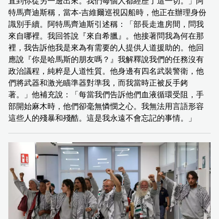
直到你從另一邊出來。我們每個人都經歷了這一切。」阿
特馬齊迪斯稱，當本-吉維爾巡視囚船時，他正在辦理身份
識別手續。阿特馬齊迪斯引述稱：「部長走進房間，問我
來自哪裡。我回答說『來自希臘』。他接著問我為何在那
裡，我告訴他我是來為有需要的人提供人道援助的。他回
應說『你是哈馬斯的朋友嗎？』我解釋說我們的任務沒有
政治議程，純粹是人道性質。他身邊有四名武裝警衛，他
們將武器和激光瞄準器對準我，而我當時正被反手銬
著。」他補充說：「每當我們告訴他們血液循環受阻，手
部開始麻木時，他們卻毫無憐憫之心。我無法用言語形容
這些人的殘暴和殘酷。這是我永遠不會忘記的事情。」