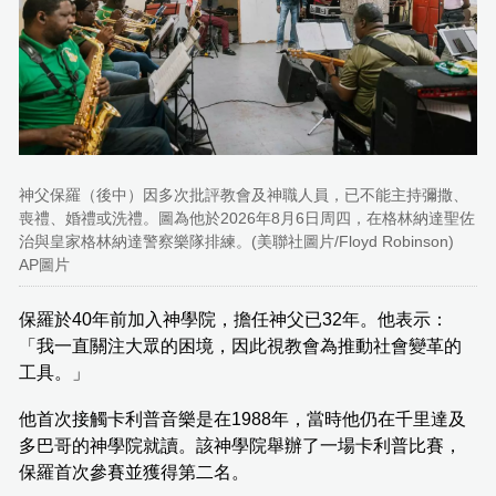
神父保羅（後中）因多次批評教會及神職人員，已不能主持彌撒、
喪禮、婚禮或洗禮。圖為他於2026年8月6日周四，在格林納達聖佐
治與皇家格林納達警察樂隊排練。(美聯社圖片/Floyd Robinson)
AP圖片
保羅於40年前加入神學院，擔任神父已32年。他表示：
「我一直關注大眾的困境，因此視教會為推動社會變革的
工具。」
他首次接觸卡利普音樂是在1988年，當時他仍在千里達及
多巴哥的神學院就讀。該神學院舉辦了一場卡利普比賽，
保羅首次參賽並獲得第二名。