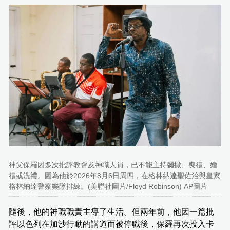
神父保羅因多次批評教會及神職人員，已不能主持彌撒、喪禮、婚
禮或洗禮。圖為他於2026年8月6日周四，在格林納達聖佐治與皇家
格林納達警察樂隊排練。(美聯社圖片/Floyd Robinson) AP圖片
隨後，他的神職職責主導了生活。但兩年前，他因一篇批
評以色列在加沙行動的講道而被停職後，保羅再次投入卡