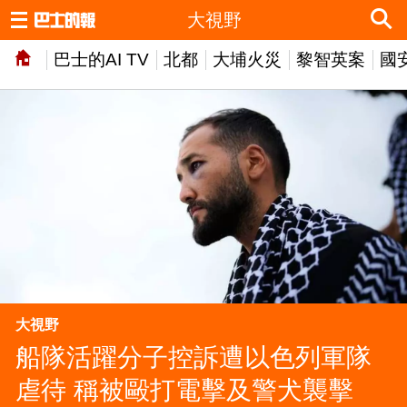
大視野
巴士的AI TV
北都
大埔火災
黎智英案
國
大視野
船隊活躍分子控訴遭以色列軍隊
虐待 稱被毆打電擊及警犬襲擊