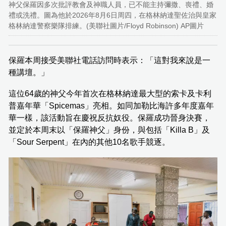
神父保羅因多次批評教會及神職人員，已不能主持彌撒、喪禮、婚
禮或洗禮。圖為他於2026年8月6日周四，在格林納達聖佐治與皇家
格林納達警察樂隊排練。(美聯社圖片/Floyd Robinson) AP圖片
保羅本周接受美聯社電話訪問時表示：「這對我來說是一
種講壇。」
這位64歲的神父今年首次在格林納達最大型的索卡及卡利
普嘉年華「Spicemas」亮相。如同加勒比海許多年度嘉年
華一樣，該活動旨在慶祝反抗奴役。保羅成功晉身決賽，
並定於本周末以「保羅神父」身份，與包括「Killa B」及
「Sour Serpent」在內的其他10名歌手競逐。