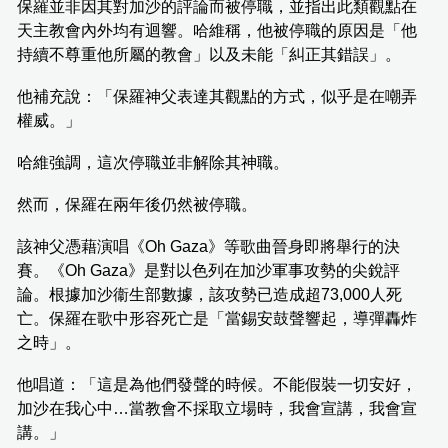
保羅並非因其對加沙的評論而被停職，並指出此類觀點在
天主教會內外均有迴響。哈維稱，他被停職的原因是「他
持續不尊重他所屬的教會」以及未能「糾正其錯誤」。
他補充說：「保羅神父表達其觀點的方式，似乎是在嘲弄
權威。」
哈維強調，這次停職並非解除其神職。
然而，保羅在兩年後仍然被停職。
該神父憑藉演唱《Oh Gaza》等歌曲晉身即將舉行的決
賽。《Oh Gaza》是對以色列在加沙軍事攻勢的尖銳評
論。根據加沙衞生部數據，該攻勢已造成超73,000人死
亡。保羅在歌中形容死亡是「當錫安鼓聲響起，導彈轟炸
之時」。
他唱道：「這是為他們發聲的時候。不能假裝一切安好，
加沙在我心中…當教會不採取立場時，我會宣講，我會宣
講。」