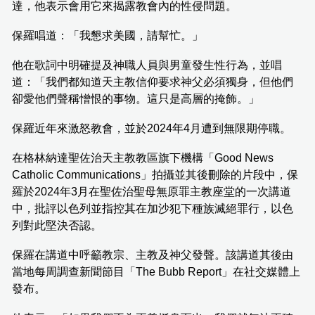
達，他表示會用它來揭露教會內的性侵問題。
保羅唱道：「我懇求美國，請幫忙。」
他在歌詞中明確提及神職人員與男童發生性行為，並唱
道：「我們都知道天主教信仰要求神父必須獨身，但他們
卻愛他們聲稱憎恨的事物。這只是高層的掩飾。」
保羅近年來激怒教會，並於2024年4月遭到無限期停職。
在格林納達聖佐治天主教教區旗下機構「Good News
Catholic Communications」拍攝並其後刪除的片段中，保
羅於2024年3月在聖佐治聖母無原罪主教座堂的一次講道
中，批評以色列並指控其在加沙犯下種族滅絕罪行，以色
列對此堅決否認。
保羅在講道中呼籲教宗、主教及神父發聲。該講道其後由
當地每周調查新聞節目「The Bubb Report」在社交媒體上
發布。