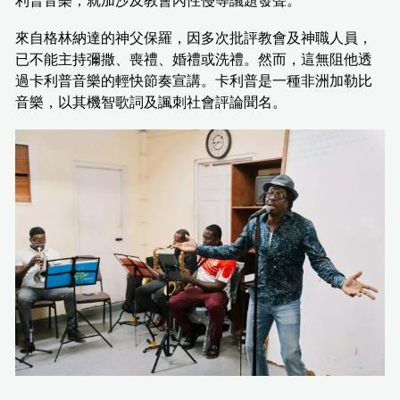
利普音樂，就加沙及教會內性侵等議題發聲。
來自格林納達的神父保羅，因多次批評教會及神職人員，
已不能主持彌撒、喪禮、婚禮或洗禮。然而，這無阻他透
過卡利普音樂的輕快節奏宣講。卡利普是一種非洲加勒比
音樂，以其機智歌詞及諷刺社會評論聞名。