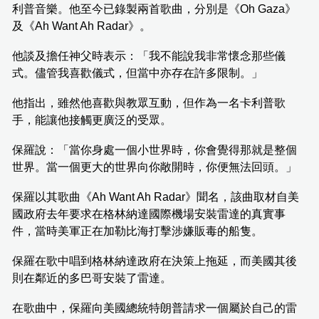
利普音樂。他至今已錄製兩首歌曲，分別是《Oh Gaza》
及《Ah Want Ah Radar》。
他談及擔任神父時表示：「我不能說我非常懷念那些儀
式。儘管我喜歡儀式，但當中亦存在許多限制。」
他指出，雖然他喜歡與教眾互動，但作為一名卡利普歌
手，能讓他接觸更廣泛的受眾。
保羅說：「當你身處一個小世界時，你會覺得那就是整個
世界。當一個更大的世界向你敞開時，你便無法回頭。」
保羅以其歌曲《Ah Want Ah Radar》聞名，該曲取材自美
國政府去年要求在格林納達國際機場安裝雷達的真實事
件，當時美軍正在加勒比海打擊涉嫌販毒的船隻。
保羅在歌中唱到格林納達政府在決策上拖延，而美國其後
則在鄰近的多巴哥安裝了雷達。
在歌曲中，保羅向美國總統特朗普請求一個屬於自己的雷