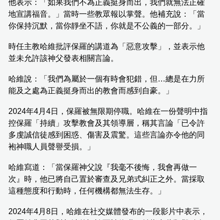
他表示：「如果我們不為正義挺身而出，我們就無法正確
地宣講福音。」當時一些教眾報以掌聲。他補充說：「當
你保持沉默，當你靜坐不語，你就是不公義的一部分。」
時任主教哈維批評保羅的講道為「惡意攻擊」，並表示他
並未允許該神父發表相關言論。
哈維說：「我們為屬於一個有時會犯錯，但…總是在力所
能及之處為正義挺身而出的教會而感到自豪。」
2024年4月4日，保羅被無限期停職。哈維在一份聲明中指
控保羅「持續」攻擊教會及其領導層，稱其言論「已令許
多虔誠信徒感到困惑、傷害及震驚。這些言論亦令他的同
袍神職人員聲譽受損。」
哈維寫道：「當保羅神父說『我毫不後悔，我會再做一
次』時，他已將自己置於審查及兄弟式糾正之外。當採取
這種態度和行動時，任何機構都無法生存。」
2024年4月8日，哈維在社交媒體發布的一段影片中表示，