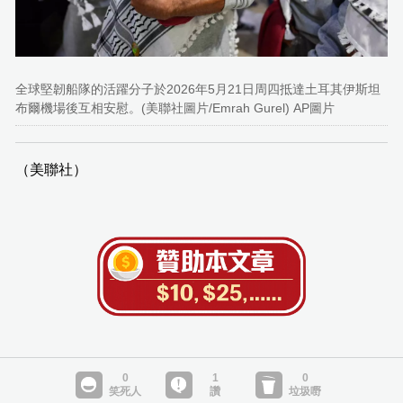
全球堅韌船隊的活躍分子於2026年5月21日周四抵達土耳其伊斯坦
布爾機場後互相安慰。(美聯社圖片/Emrah Gurel) AP圖片
（美聯社）