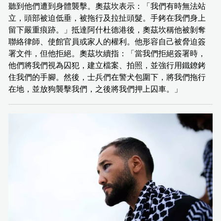
聽到他們遭到身體襲擊。奧茲坎表示：「我們有時無法站
立，頭部被迫低垂，被拖行及拉扯頭髮。手銬在我們身上
留下嚴重痕跡。」抵達阿什杜德港後，奧茲坎稱他被剝奪
聯絡律師、使館官員或家人的權利。他形容自己被脅迫簽
署文件，但他拒絕。奧茲坎續指：「當我們拒絕簽署時，
他們將我們視為囚犯，建立檔案、拍照，並強行用鐵鐐銬
住我們的手腳。然後，士兵們在警犬包圍下，將我們拖行
在地，並放狗襲擊我們，之後將我們押上囚車。」