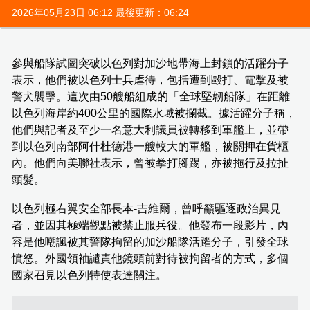
2026年05月23日 06:12 最後更新：06:24
參與船隊試圖突破以色列對加沙地帶海上封鎖的活躍分子
表示，他們被以色列士兵虐待，包括遭到毆打、電擊及被
警犬襲擊。這次由50艘船組成的「全球堅韌船隊」在距離
以色列海岸約400公里的國際水域被攔截。據活躍分子稱，
他們與記者及至少一名意大利議員被轉移到軍艦上，並帶
到以色列南部阿什杜德港一艘較大的軍艦，被關押在貨櫃
內。他們向美聯社表示，曾被拳打腳踢，亦被拖行及拉扯
頭髮。
以色列極右翼安全部長本-吉維爾，曾呼籲驅逐政治異見
者，並因其極端觀點被禁止服兵役。他發布一段影片，內
容是他嘲諷被其警隊拘留的加沙船隊活躍分子，引發全球
憤怒。外國領袖譴責他鏡頭前對待被拘留者的方式，多個
國家召見以色列特使表達關注。