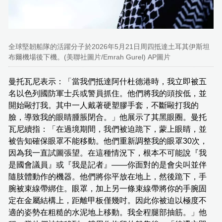
全球堅韌船隊的活躍分子於2026年5月21日周四抵達土耳其伊斯坦
布爾機場後下機。(美聯社圖片/Emrah Gurel) AP圖片
曼托瓦尼表示：「當我們抵達阿什杜德港時，我立即被五
名以色列國防軍士兵或警員抓住。他們將我的頭按低，並
開始毆打我。其中一人戴著硬塑膠手套，不斷毆打我的
臉，導致我的眼睛腫脹閉合。」他展示了其黑眼圈。曼托
瓦尼續指：「在過境期間，我們被迫跪下，蒙上眼睛，並
被告知確保眼罩不能移動。他們重新調整我的眼罩30次，
因為我一直試圖張望。在這種情況下，根本不可能說『我
是國會議員』或『我是記者』——你面對的是會尖叫並伴
隨肢體動作的機器。他們將你平放在地上，然後跪下，手
腕被束線帶綁住。眼罩，加上另一條束線帶將你的手腕固
定在金屬結構上，距離甲板僅幾吋。因此你被迫以極度不
適的姿勢在粗糙的水泥地上移動。我全程腿部抽筋。」他