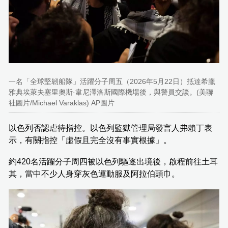
一名「全球堅韌船隊」活躍分子周五（2026年5月22日）抵達希臘
雅典埃萊夫塞里奧斯·韋尼澤洛斯國際機場後，與警員交談。(美聯
社圖片/Michael Varaklas) AP圖片
以色列否認虐待指控。以色列監獄管理局發言人弗賴丁表
示，有關指控「虛假且完全沒有事實根據」。
約420名活躍分子周四被以色列驅逐出境後，啟程前往土耳
其，當中不少人身穿灰色運動服及阿拉伯頭巾。