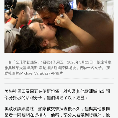
一名「全球堅韌船隊」活躍分子周五（2026年5月22日）抵達希臘
雅典埃萊夫塞里奧斯·韋尼澤洛斯國際機場後，親吻一名女子。(美
聯社圖片/Michael Varaklas) AP圖片
美聯社周四及周五在伊斯坦堡、雅典及其他歐洲城市訪問
部分抵埗的活躍分子，他們講述了以下經歷：
奧茲坎詳細講述，船隊被突擊搜查後不久，他與其他被拘
留者一同被關在貨櫃內。他稱，部分人被帶到貨櫃外，他