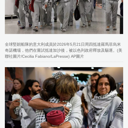
全球堅韌船隊的意大利成員於2026年5月21日周四抵達羅馬菲烏米
奇諾機場，他們在嘗試抵達加沙後，被以色列政府釋放及驅逐。(美
聯社圖片/Cecilia Fabiano/LaPresse) AP圖片