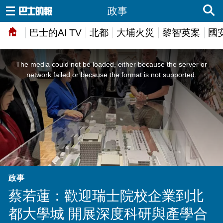
政事
巴士的AI TV
北都
大埔火災
黎智英案
國
This
is
a
The media could not be loaded, either because the server or
modal
window.
network failed or because the format is not supported.
政事
蔡若蓮：歡迎瑞士院校企業到北
都大學城 開展深度科研與產學合