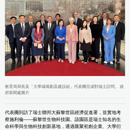
教育局局長及「大學城籌劃及建設組」代表團完成對瑞士訪問。 政
府新聞處圖片
代表團到訪了瑞士聯邦大蘇黎世區經濟促進署，並實地考
察施利倫——蘇黎世生物科技園。該園區是瑞士知名的生
命科學與生物科技創新基地，通過匯聚初創企業、大學衍