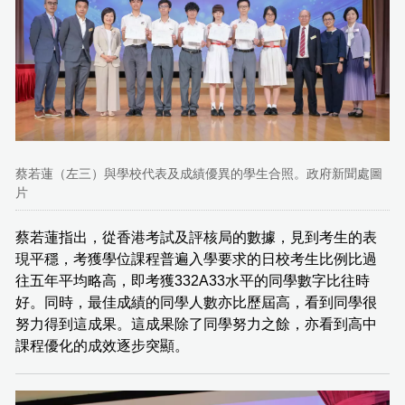
蔡若蓮（左三）與學校代表及成績優異的學生合照。政府新聞處圖
片
蔡若蓮指出，從香港考試及評核局的數據，見到考生的表
現平穩，考獲學位課程普遍入學要求的日校考生比例比過
往五年平均略高，即考獲332A33水平的同學數字比往時
好。同時，最佳成績的同學人數亦比歷屆高，看到同學很
努力得到這成果。這成果除了同學努力之餘，亦看到高中
課程優化的成效逐步突顯。