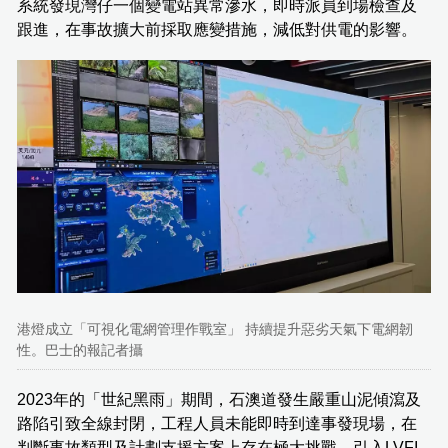
系統發現灣仔一個變電站異常滲水，即時派員到場檢查及
跟進，在事故擴大前採取應變措施，減低對供電的影響。
港燈成立「可視化電網管理作戰室」 持續提升惡劣天氣下電網韌
性。巴士的報記者攝
2023年的「世紀黑雨」期間，石澳道發生嚴重山泥傾瀉及
路陷引致全線封閉，工程人員未能即時到達事發現場，在
判斷事故類型及計劃支援方案上存在極大挑戰。引入LVFI