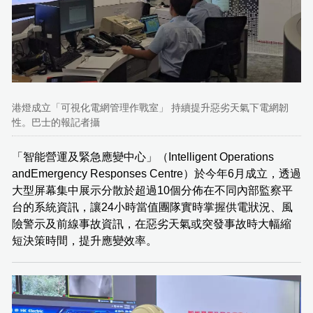
港燈成立「可視化電網管理作戰室」 持續提升惡劣天氣下電網韌
性。巴士的報記者攝
「智能營運及緊急應變中心」（Intelligent Operations
andEmergency Responses Centre）於今年6月成立，透過
大型屏幕集中展示分散於超過10個分佈在不同內部監察平
台的系統資訊，讓24小時當值團隊實時掌握供電狀況、風
險警示及前線事故資訊，在惡劣天氣或突發事故時大幅縮
短決策時間，提升應變效率。