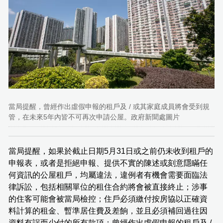
當局提醒，曾經作出虛假申報的租戶及 / 或其家庭成員將會受到規
管，在未來5年內皆不可再次申請公屋。政府新聞處圖片
當局提醒，如果於截止日期5月31日或之前仍未收到租戶的
申報表，或者是拒絕申報、提供不實的陳述或刻意隱瞞任
何資訊的公屋租戶，均屬違法，違例者有機會需要面臨法
律訴訟，包括相關單位的租住合約將會被直接終止；涉事
的住客可能會被當局檢控；住戶必須繳付按房協以正確資
料計算的租金、暫準居住費及差餉，並且必須補回過往因
資料有誤而少付的所有款項；曾經作出虛假申報的租戶及 /