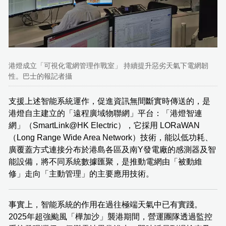
港燈成立「可視化電網管理作戰室」 持續提升惡劣天氣下電網韌
性。巴士的報記者攝
支援上述智能系統運作，促進資訊無間斷實時傳送的，是
港燈自主建立的「遠程廣域物聯網」平台：「港燈智連
網」（SmartLink@HK Electric），它採用 LORaWAN
（Long Range Wide Area Network）技術，能以低功耗、
廣覆蓋方式連接分布於港島各區及南Y發電廠的感測器及智
能設備，將不同系統數據匯聚，是推動電網由「被動維
修」走向「主動管理」的主要應用技術。
事實上，智能系統的作用在過往極端天氣中已有實踐。
2025年超強颱風「樺加沙」襲港期間，營運團隊透過監控