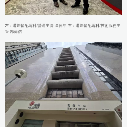
左：港燈輸配電科/營運主管 區偉年 右：港燈輸配電科/技術服務主
管 郭偉信