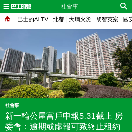
社會事
巴士的AI TV
北都
大埔火災
黎智英案
國
社會事
新一輪公屋富戶申報5.31截止 房
委會：逾期或虛報可致終止租約