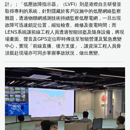
計」；「低壓故障指示器」（LVFI）則是港燈自主研發並
取得專利的系統，針對隱藏於客戶設施中的低壓網絡監察
難題，透過物聯網感測技術持續監察低壓電網，一旦出現
故障可迅速鎖定位置，縮短檢查、維修及復電時間；而
LENS系統讓前線工程人員透過智能頭盔及隨身設備，將現
場畫面、聲音及GPS定位即時傳送至智能營運及緊急應變
中心，實現「前線直播、後方支援」，讓資深工程人員毋
須親赴現場亦可同步掌握事故狀況，做出應變。