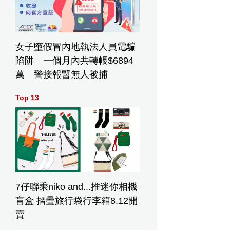
女子墮假冒內地執法人員電騙
陷阱 一個月內共轉帳$6894
萬 警接報暫無人被捕
Top 13
7仔聯乘niko and...推迷你相機
盲盒 摺疊旅行袋行李箱8.12開
賣