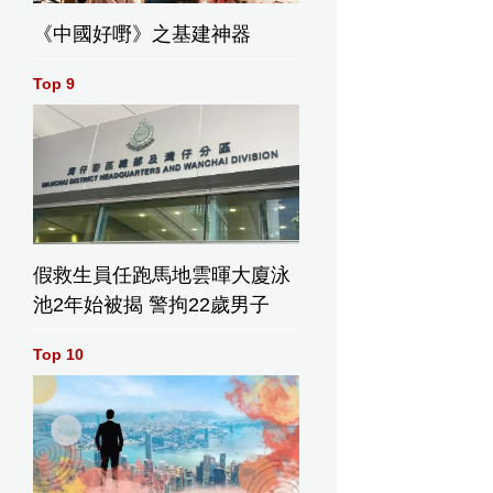
《中國好嘢》之基建神器
Top 9
假救生員任跑馬地雲暉大廈泳
池2年始被揭 警拘22歲男子
Top 10