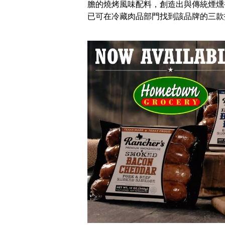
膽的燒烤風味配料，創造出與傳統煙燻香腸截
已可在冷藏肉品部門找到該品牌的三款