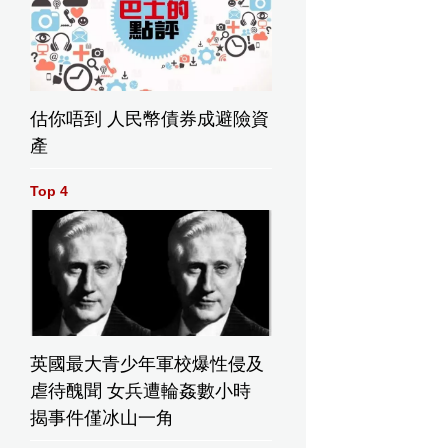
估你唔到 人民幣債券成避險資
產
Top 4
英國最大青少年軍校爆性侵及
虐待醜聞 女兵遭輪姦數小時
揭事件僅冰山一角