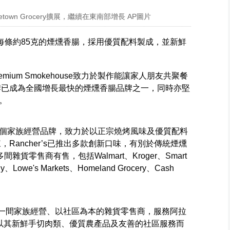
過Hometown Grocery擴展，繼續在東南部增長 AP圖片
每條約85克的煙燻香腸，採用優質配料製成，並新鮮
remium Smokehouse致力於製作能讓家人朋友共聚餐
品牌已成為全國增長最快的煙燻香腸品牌之一，同時亦堅
。
ehouse是一個家族經營品牌，致力於以正宗燒烤風味及優質配料
，Rancher’s已推出多款創新口味，有別於傳統煙燻
間雜貨零售商有售，包括Walmart、Kroger、Smart
ggly、Lowe's Markets、Homeland Grocery、Cash
年成立，是一間家族經營、以社區為本的雜貨零售商，服務阿拉
cery以其新鮮手切肉類、優質農產品及友善的社區服務而