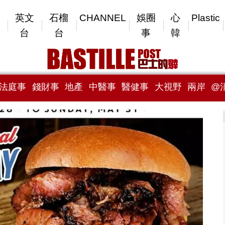
英文
石榴
CHANNEL
娛圈
心
Plastic
台
台
事
韓
法庭事
錢財事
地產
中醫事
醫健事
大視野
兩岸
@