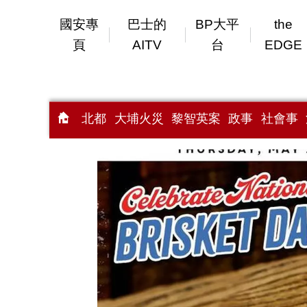
國安專
巴士的
BP大平
the
頁
AITV
台
EDGE
北都
大埔火災
黎智英案
政事
社會事