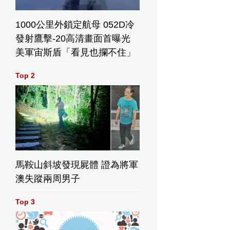
1000公里外鎖定航母 052D冷
發射鷹擊-20高清畫面首曝光
美軍宙斯盾「看見也攔不住」
Top 2
馬鞍山斜坡發現屍體 證為將軍
澳失蹤兩周男子
Top 3