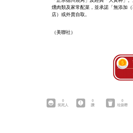
「正宗德州燒烤」及經典「大黃杯」。
燻肉類及家常配菜，並承諾「無添加（
店）或外賣自取。
（美聯社）