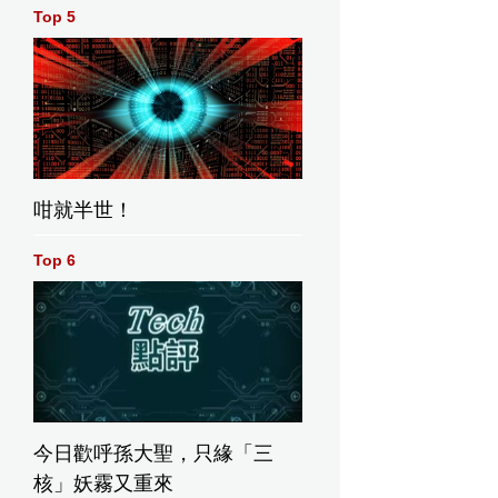
Top 5
咁就半世！
Top 6
今日歡呼孫大聖，只緣「三
核」妖霧又重來