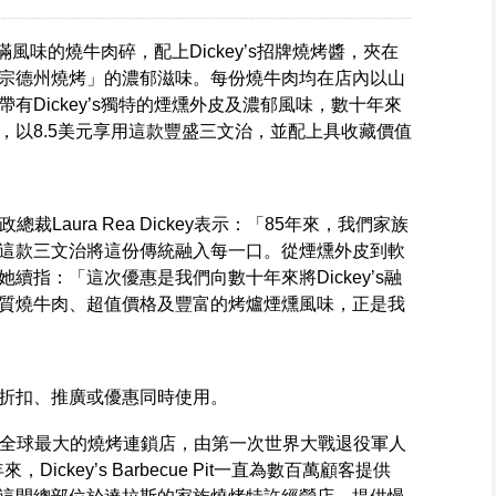
充滿風味的燒牛肉碎，配上Dickey’s招牌燒烤醬，夾在
宗德州燒烤」的濃郁滋味。每份燒牛肉均在店內以山
有Dickey’s獨特的煙燻外皮及濃郁風味，數十年來
，以8.5美元享用這款豐盛三文治，並配上具收藏價值
s, Inc.行政總裁Laura Rea Dickey表示：「85年來，我們家族
這款三文治將這份傳統融入每一口。從煙燻外皮到軟
續指：「這次優惠是我們向數十年來將Dickey’s融
質燒牛肉、超值價格及豐富的烤爐煙燻風味，正是我
折扣、推廣或優惠同時使用。
ants, Inc.是全球最大的燒烤連鎖店，由第一次世界大戰退役軍人
年來，Dickey’s Barbecue Pit一直為數百萬顧客提供