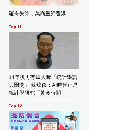
羅奇失算，萬商重歸香港
Top 11
14年後再有華人奪「統計學諾
貝爾獎」 蘇煒傑：AI時代正是
統計學研究「黃金時間」
Top 12