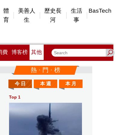
體
美善人
歷史長
生活
BasTech
育
生
河
事
消費
博客榜
其他
熱 · 門 · 榜
今 日
本 週
本 月
Top 1