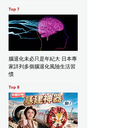
Top 7
腦退化未必只是年紀大 日本專
家詳列多個腦退化風險生活習
慣
Top 8