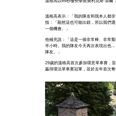
溫格高以69秒優勢擊敗費利克斯·加爾
溫格高表示：「我的隊友和我本人都非
指：「顯然這也可能出錯，所以我們選
一個機會。」
他補充說：「這是一個非常棒、非常艱
半小時。我的隊友今天再次表現出色…
隊友。」
29歲的溫格高首次參加環意單車賽，旨在
贏得環法單車賽冠軍，並於去年首次奪