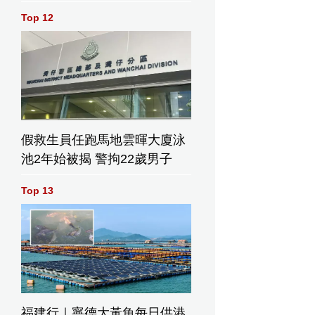
Top 12
假救生員任跑馬地雲暉大廈泳
池2年始被揭 警拘22歲男子
Top 13
福建行｜寧德大黃魚每日供港