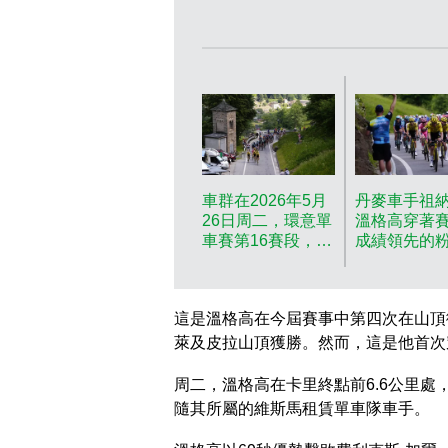
車群在2026年5月
丹麥車手祖
26日周二，環意單
溫格高穿著
車賽第16賽段，從
成績領先的
貝林佐納到瑞士卡
衣，在2026
里的比賽中騎行。
26日周二，
(美聯社圖片/Fabio
車賽第16賽
這是溫格高在今屆賽事中第四次在山頂
Ferrari/LaPresse)
貝林佐納到
AP圖片
里的比賽中
萊及皮拉山頂獲勝。然而，這是他首次
群中騎行。(
社圖片/Fabio
周二，溫格高在卡里終點前6.6公里
Ferrari/LaPr
隨其所屬的維斯馬租賃單車隊車手。
AP圖片