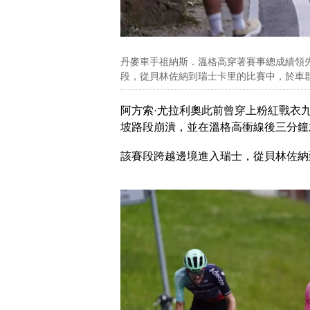
丹麥車手祖納斯．溫格高穿著賽事總成績領先的
段，從貝林佐納到瑞士卡里的比賽中，於車群中騎行。(美
阿方索·尤拉利奧此前曾穿上粉紅戰衣
坡路段崩潰，並在溫格高衝線後三分鐘
該賽段跨越邊境進入瑞士，從貝林佐納