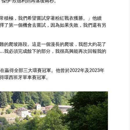
，傑伊·欣德利則再落後兩秒。
常積極，我們希望嘗試穿著粉紅戰衣獲勝。」他續
擇了第一個機會去嘗試，因為如果失敗，我們還有另
難的爬坡路段。這是一個漫長的爬坡，我想大約花了
…我必須完成餘下的部分，我很高興能再次回報我的
贏得全部三大環賽冠軍。他曾於2022年及2023年
得環西班牙單車賽冠軍。