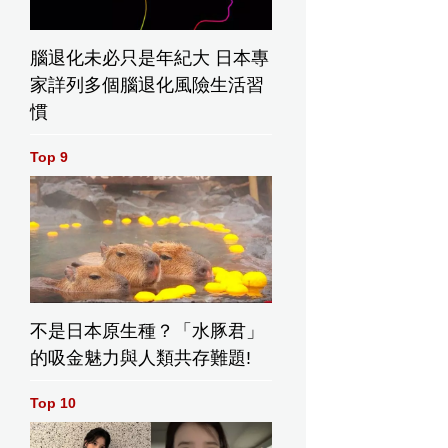
腦退化未必只是年紀大 日本專
家詳列多個腦退化風險生活習
慣
Top 9
不是日本原生種？「水豚君」
的吸金魅力與人類共存難題!
Top 10