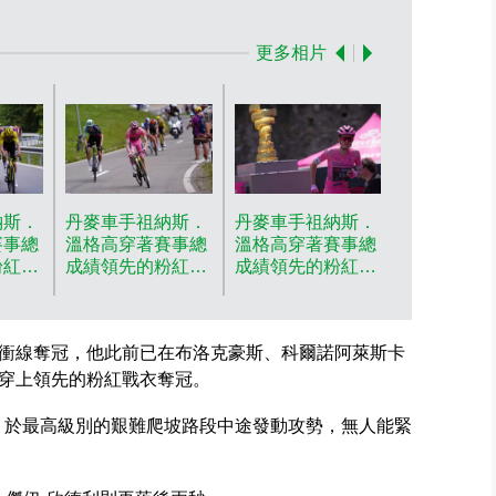
更多相片
丹麥車手祖
溫格高穿著
領先的粉紅
慶祝在202
26日周二
納斯．
丹麥車手祖納斯．
丹麥車手祖納斯．
意單車賽第
賽事總
溫格高穿著賽事總
溫格高穿著賽事總
（從貝林佐
粉紅戰
成績領先的粉紅戰
成績領先的粉紅戰
士卡里）中
年5月
衣，在2026年5月
衣，在2026年5月
(美聯社圖
環意單
26日周二，環意單
26日周二，環意單
片/Massimo
段，從
車賽第16賽段，從
車賽第16賽段，從
衝線奪冠，他此前已在布洛克豪斯、科爾諾阿萊斯卡
Paolone/La
瑞士卡
貝林佐納到瑞士卡
貝林佐納到瑞士卡
AP圖片
，於車
里的比賽中，衝線
里的比賽開始前，
穿上領先的粉紅戰衣奪冠。
美聯
奪冠。(美聯社圖
走過獎盃。(美聯
片/Fabio
社圖
處，於最高級別的艱難爬坡路段中途發動攻勢，無人能緊
esse)
Ferrari/LaPresse)
片/Spada/LaPresse)
AP圖片
AP圖片