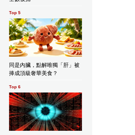
Top 5
納斯·
丹麥車手祖納斯·
丹麥車手祖納斯·
總成績
溫格高穿著總成績
溫格高穿著總成績
戰衣，
領先的粉紅戰衣，
領先的粉紅戰衣，
6年5月
慶祝在2026年5月
在2026年5月26日
舉行的環
26日周二舉行的環
周二舉行的環意單
同是內臟，點解唯獨「肝」被
16賽段
意單車賽第16賽段
車賽第16賽段（從
納到瑞
（從貝林佐納到瑞
貝林佐納到瑞士卡
捧成頂級奢華美食？
奪冠。
士卡里）中奪冠。
里）中衝線奪冠。
(美聯社圖
(美聯社圖片/Fabio
Top 6
片/Massimo
Ferrari/LaPresse)
Presse)
Paolone/LaPresse)
AP圖片
AP圖片