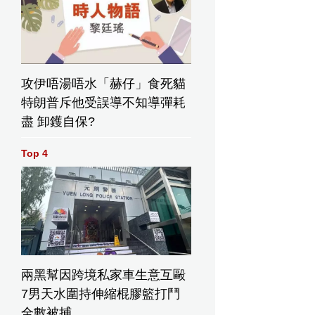
攻伊唔湯唔水「赫仔」食死貓
特朗普斥他受誤導不知導彈耗
盡 卸鑊自保?
Top 4
兩黑幫因跨境私家車生意互毆
斯．溫格高穿著賽事總成績領先的粉紅戰衣，在2026年5月26日
7男天水圍持伸縮棍膠籃打鬥
賽第16賽段，從貝林佐納到瑞士卡里的比賽中，於車群中騎行。
 Ferrari/LaPresse) AP圖片
全數被捕