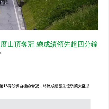
度山頂奪冠 總成績領先超四分鐘
4
第16賽段獨自衝線奪冠，將總成績領先優勢擴大至超