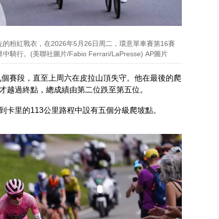
粉紅戰衣，在2026年5月26日周二，環意單車賽第16賽
聯社圖片/Fabio Ferrari/LaPresse) AP圖片
九個賽段，直至上周六在皮拉山頂失守。他在最後的爬
才越過終點，總成績由第二位跌至第五位。
到卡里的113公里路程中設有五個分級爬坡點。