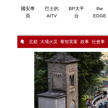
國安專
巴士的
BP大平
the
頁
AITV
台
EDGE
北都
大埔火災
黎智英案
政事
社會事