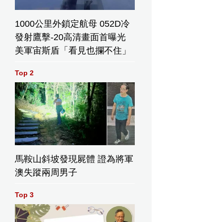
1000公里外鎖定航母 052D冷
發射鷹擊-20高清畫面首曝光
美軍宙斯盾「看見也攔不住」
Top 2
馬鞍山斜坡發現屍體 證為將軍
澳失蹤兩周男子
Top 3