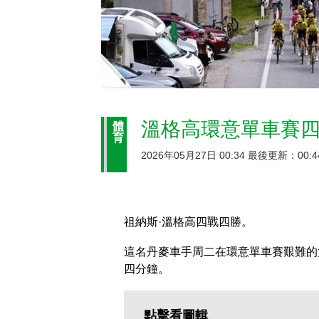
溫格高環意單車賽四
體
育
2026年05月27日 00:34 最後更新：00:4
祖納斯·溫格高四戰四勝。
這名丹麥車手周二在環意單車賽艱難的
四分鐘。
點擊看圖輯