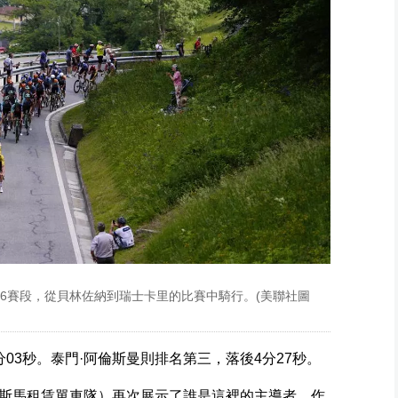
第16賽段，從貝林佐納到瑞士卡里的比賽中騎行。(美聯社圖
03秒。泰門·阿倫斯曼則排名第三，落後4分27秒。
斯馬租賃單車隊）再次展示了誰是這裡的主導者，作