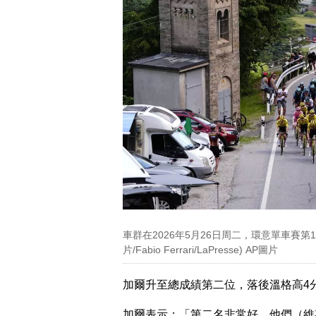
車群在2026年5月26日周二，環意單車賽
片/Fabio Ferrari/LaPresse) AP圖片
加爾升至總成績第二位，落後溫格高4分
加爾表示：「第二名非常好。他們（維