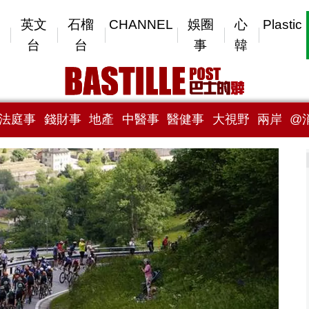
英文
石榴
CHANNEL
娛圈
心
Plastic
台
台
事
韓
法庭事
錢財事
地產
中醫事
醫健事
大視野
兩岸
@