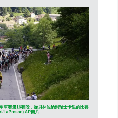
環意單車賽第16賽段，從貝林佐納到瑞士卡里的比賽
丹麥車手祖納
/LaPresse) AP圖片
二，環意單車
聯社圖片/Fabio