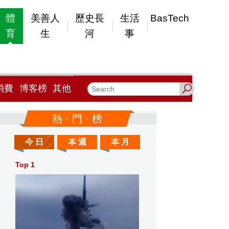
體
美善人
歷史長
生活
BasTech
育
生
河
事
消費
博客榜
其他
熱 · 門 · 榜
今 日
本 週
本 月
Top 1