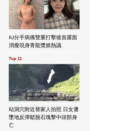
IU分手病痛雙重打擊後首露面
消瘦現身青龍獎掀熱議
Top 11
站洞穴附近替家人拍照 日女遭
墜地反彈鬆脫石塊擊中頭部身
亡