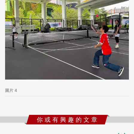
圖片 4
你 或 有 興 趣 的 文 章