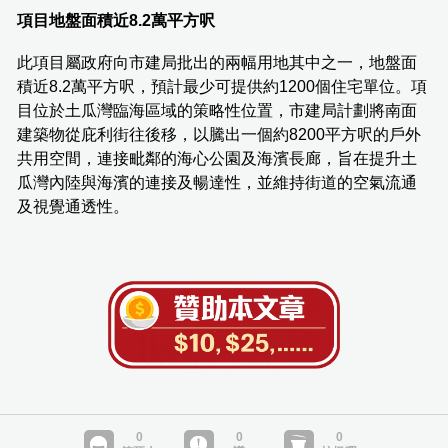
項目地盤面積近8.2萬平方呎
此項目屬政府向市建局批出的兩幅用地其中之一，地盤面
積近8.2萬平方呎，預計最少可提供約1200個住宅單位。項
目位於土瓜灣臨海區域的策略性位置，市建局計劃將南面
建築物從庇利街往後移，以騰出一個約8200平方呎的戶外
共用空間，連接毗鄰的海心公園及海濱長廊，旨在提升土
瓜灣內陸與海濱的連接及暢達性，並維持街道的空氣流通
及視覺通透性。