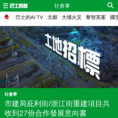
社會事
巴士的AI TV
北都
大埔火災
黎智英案
國
社會事
市建局庇利街/浙江街重建項目共
收到27份合作發展意向書