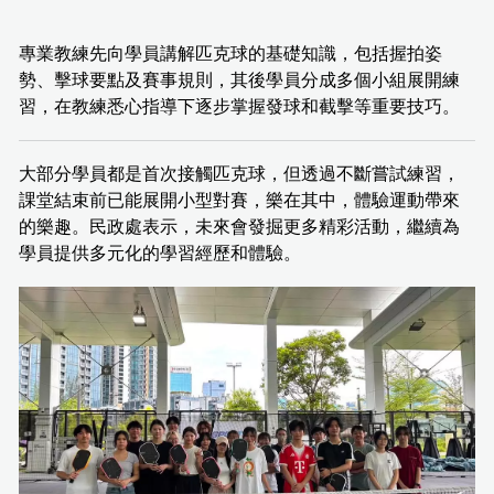
專業教練先向學員講解匹克球的基礎知識，包括握拍姿
勢、擊球要點及賽事規則，其後學員分成多個小組展開練
習，在教練悉心指導下逐步掌握發球和截擊等重要技巧。
大部分學員都是首次接觸匹克球，但透過不斷嘗試練習，
課堂結束前已能展開小型對賽，樂在其中，體驗運動帶來
的樂趣。民政處表示，未來會發掘更多精彩活動，繼續為
學員提供多元化的學習經歷和體驗。