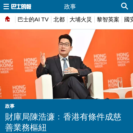
政事
巴士的AI TV
北都
大埔火災
黎智英案
國
政事
財庫局陳浩濂﹕香港有條件成慈
善業務樞紐