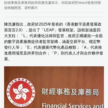
財經事務及庫務局副局長陳浩濂表示，特區政府對Web3發展持開
放積極態度。資料圖片
陳浩濂指出，政府於2025年發表的《香港數字資產發展政
策宣言2.0》，提出了「LEAP」發展框架。該框架涵蓋四
大支柱：「L」代表優化法律與監管，政府正構建統一全面
的數字資產服務提供者監管架構，涵蓋交易平台、穩定幣
發行人等；「E」代表擴展代幣化產品種類；「A」代表推
進應用場景及跨界別合作；「P」則代表人才與合作夥伴發
展。