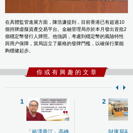
在具體監管進展方面，陳浩濂提到，目前香港已有超過10
個持牌虛擬資產交易平台。金融管理局亦於本月發出首批2
個穩定幣發行人牌照。他強調，考慮到穩定幣的風險特性
與用户保障，當局設立了嚴格的發牌門檻，以確保行業能
夠穩健起步。
你 或 有 興 趣 的 文 章
「裕澤香江」高峰
財庫局副