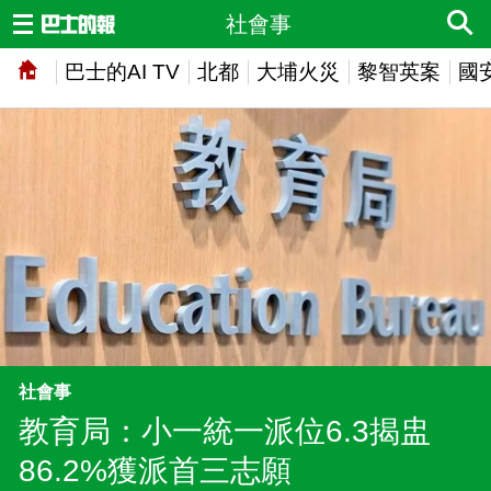
社會事
巴士的AI TV
北都
大埔火災
黎智英案
國
社會事
教育局：小一統一派位6.3揭盅
86.2%獲派首三志願