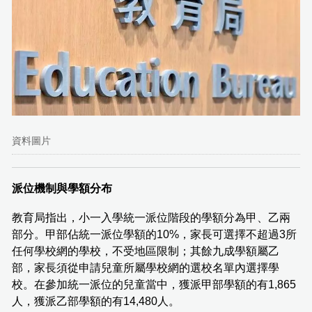
資料圖片
派位機制與學額分布
教育局指出，小一入學統一派位階段的學額分為甲、乙兩
部分。甲部佔統一派位學額的10%，家長可選擇不超過3所
任何學校網的學校，不受地區限制；其餘九成學額屬乙
部，家長須從申請兒童所屬學校網的選校名單內選擇學
校。在參加統一派位的兒童當中，獲派甲部學額的有1,865
人，獲派乙部學額的有14,480人。