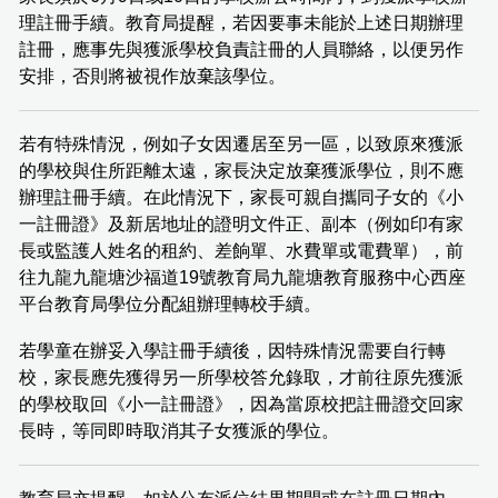
理註冊手續。教育局提醒，若因要事未能於上述日期辦理
註冊，應事先與獲派學校負責註冊的人員聯絡，以便另作
安排，否則將被視作放棄該學位。
若有特殊情況，例如子女因遷居至另一區，以致原來獲派
的學校與住所距離太遠，家長決定放棄獲派學位，則不應
辦理註冊手續。在此情況下，家長可親自攜同子女的《小
一註冊證》及新居地址的證明文件正、副本（例如印有家
長或監護人姓名的租約、差餉單、水費單或電費單），前
往九龍九龍塘沙福道19號教育局九龍塘教育服務中心西座
平台教育局學位分配組辦理轉校手續。
若學童在辦妥入學註冊手續後，因特殊情況需要自行轉
校，家長應先獲得另一所學校答允錄取，才前往原先獲派
的學校取回《小一註冊證》，因為當原校把註冊證交回家
長時，等同即時取消其子女獲派的學位。