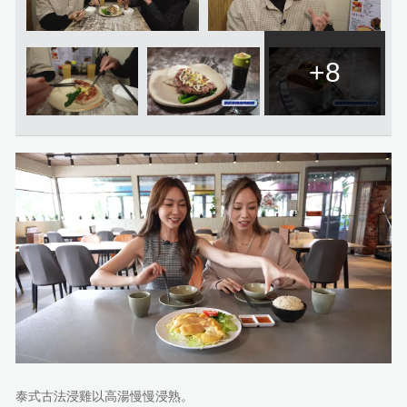
+8
泰式古法浸雞以高湯慢慢浸熟。