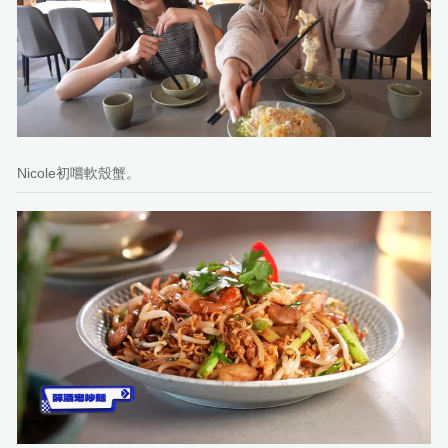
Nicole初嚐軟殼蟹。