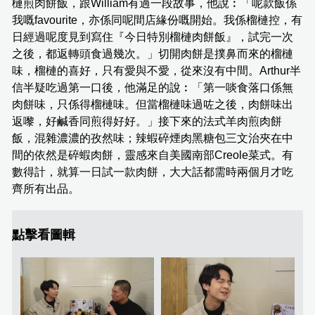
槤煎肉餅飯，跟William有過一段故事，他說︰「呢款飯係
我嘅favourite，亦係同呢間店緣份嘅開始。我係榴槤控，有
日經過呢度見到寫住『今日特別榴槤肉餅飯』，試完一次
之後，都返轉頭食過幾次。」切開肉餅是撲鼻而來的榴槤
味，榴槤的喜好，只有愛與不愛，從來沒有中間。Arthur半
信半疑吃過第一口後，他滿足的說︰「第一啖食落口係無
肉餅味，只係得榴槤味。但當榴槤味過咗之後，肉餅味出
返嚟，好鹹香同煎得好好。」接下來的法式羊肉煎肉餅
飯，混雜濃濃的孜然味；辣蝦碎煙肉黑糖包三文治夾在中
間的依然是碎蝦肉餅，靈感來自美國南部Creole菜式。有
數得計，就算一日試一款肉餅，大大話都需時兩個月才吃
齊所有出品。
點擊看圖輯