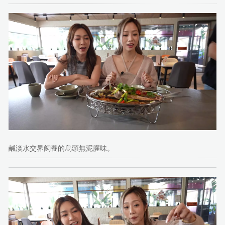
鹹淡水交界飼養的烏頭無泥腥味。