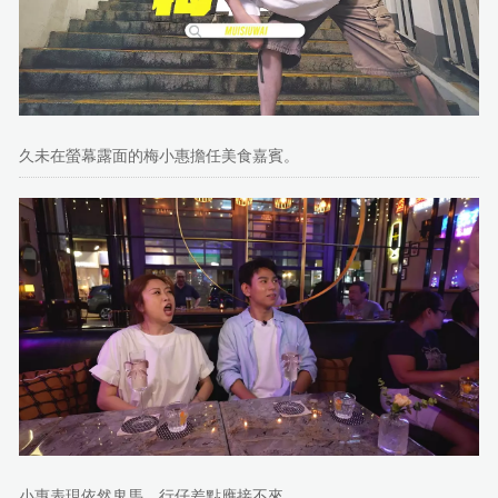
久未在螢幕露面的梅小惠擔任美食嘉賓。
小惠表現依然鬼馬，行仔差點應接不來。