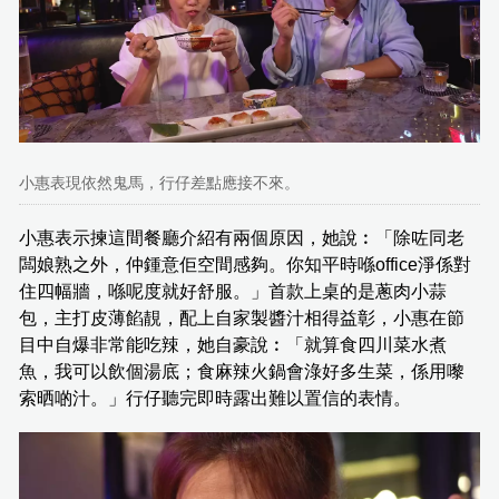
小惠表現依然鬼馬，行仔差點應接不來。
小惠表示揀這間餐廳介紹有兩個原因，她說︰「除咗同老
闆娘熟之外，仲鍾意佢空間感夠。你知平時喺office淨係對
住四幅牆，喺呢度就好舒服。」首款上桌的是蔥肉小蒜
包，主打皮薄餡靚，配上自家製醬汁相得益彰，小惠在節
目中自爆非常能吃辣，她自豪說︰「就算食四川菜水煮
魚，我可以飲個湯底；食麻辣火鍋會淥好多生菜，係用嚟
索晒啲汁。」行仔聽完即時露出難以置信的表情。