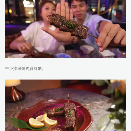
牛小排串燒肉質鮮嫩。