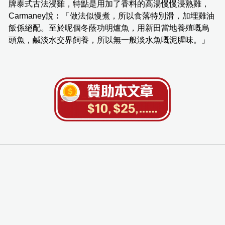
牌泰式古法浸雞，特點是用加了香料的高湯慢慢浸熟雞，
Carmaney說︰「做法似慢煮，所以食落特別滑，加埋雞油
飯係絕配。至於呢個冬蔭功明爐魚，用新田當地養殖嘅烏
頭魚，鹹淡水交界飼養，所以無一般淡水魚嘅泥腥味。」