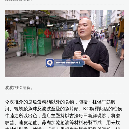
波波跟KC搵食。
今次推介的是魚蛋粉麵以外的食物，包括︰柱侯牛筋腩
河、蜆蚧鯪魚球及波波至愛的魚片頭。KC解釋此店的柱侯
牛腩之所以出色，是店主堅持以古法每日新鮮現炒，將磨
豉醬、連皮老薑、蒜肉加乾蔥油等材料秘製而成，用來炆