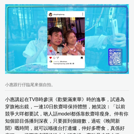
小惠跟行仔臨尾來個自拍。
小惠講起在TVB時參演《歡樂滿東華》時的逸事，試過為
穿旗袍出鏡，一連10日飲齋啡保持體態，她笑說︰「以前
競爭大咩都要試，啲人話model都係靠飲齋啡瘦身。仲有你
知個節目係播到深夜，只要捱到個鐘數，過咗《晚間新
聞》嘅時間，就可以喺後台打邊爐，仲好多嘢食，真係好