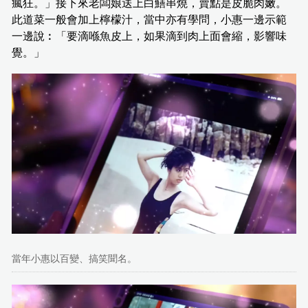
瘋狂。」接下來老闆娘送上白鱔串燒，賣點是皮脆肉嫩。
此道菜一般會加上檸檬汁，當中亦有學問，小惠一邊示範
一邊說︰「要滴喺魚皮上，如果滴到肉上面會縮，影響味
覺。」
當年小惠以百變、搞笑聞名。