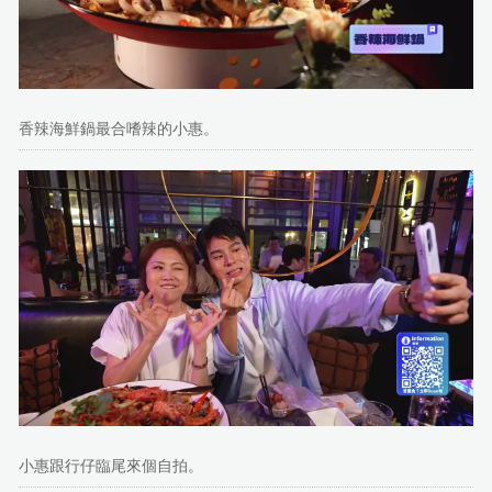
香辣海鮮鍋最合嗜辣的小惠。
小惠跟行仔臨尾來個自拍。