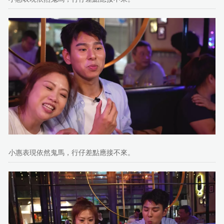
小惠表現依然鬼馬，行仔差點應接不來。