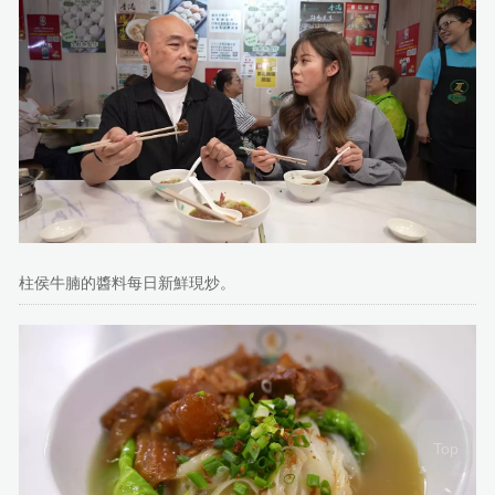
柱侯牛腩的醬料每日新鮮現炒。