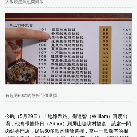
大阪燒墨魚煎肉餅飯
有超過60款肉餅飯可供選擇。
今晚（5月29日）「地膽帶路」鄧達智（William）再度出
場，他會帶施焯日（Arthur）到屏山塘坊村搵食。該處一間
肉餅專門店，提供60多款肉餅飯選擇，當中一款獨有的榴