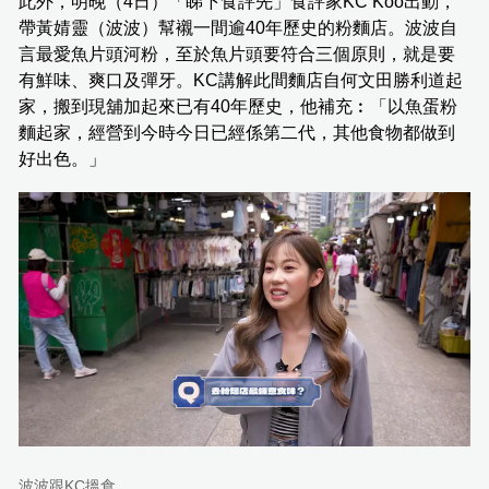
此外，明晚（4日）「睇下食評先」食評家KC Koo出動，
帶黃婧靈（波波）幫襯一間逾40年歷史的粉麵店。波波自
言最愛魚片頭河粉，至於魚片頭要符合三個原則，就是要
有鮮味、爽口及彈牙。KC講解此間麵店自何文田勝利道起
家，搬到現舖加起來已有40年歷史，他補充︰「以魚蛋粉
麵起家，經營到今時今日已經係第二代，其他食物都做到
好出色。」
波波跟KC搵食。