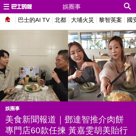
娛圈事
巴士的AI TV
北都
大埔火災
黎智英案
國
娛圈事
美食新聞報道｜鄧達智推介肉餅
專門店60款任揀 黃嘉雯胡美貽行