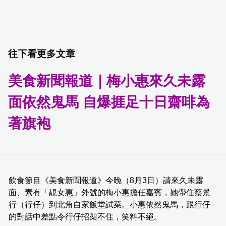
往下看更多文章
美食新聞報道｜梅小惠來久未露
面依然鬼馬 自爆捱足十日齋啡為
著旗袍
飲食節目《美食新聞報道》今晚（8月3日）請來久未露
面、素有「靚女惠」外號的梅小惠擔任嘉賓，她帶住蔡景
行（行仔）到北角自家飯堂試菜。小惠依然鬼馬，跟行仔
的對話中差點令行仔招架不住，笑料不絕。