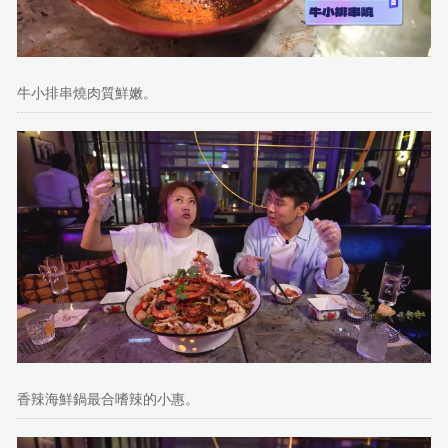
牛小排串燒肉質鮮嫩。
香辣海鮮鍋最合嗜辣的小惠。