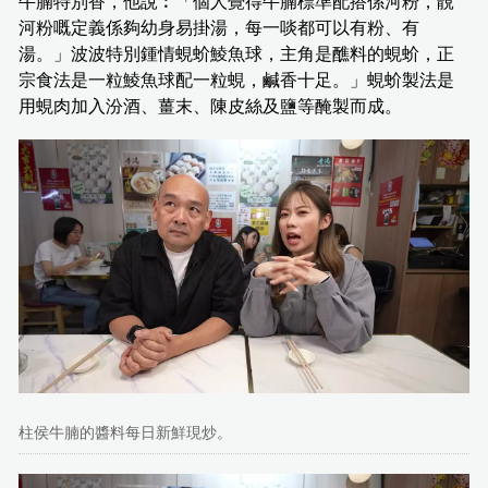
牛腩特別香，他說︰「個人覺得牛腩標準配搭係河粉，靚
河粉嘅定義係夠幼身易掛湯，每一啖都可以有粉、有
湯。」波波特別鍾情蜆蚧鯪魚球，主角是醮料的蜆蚧，正
宗食法是一粒鯪魚球配一粒蜆，鹹香十足。」蜆蚧製法是
用蜆肉加入汾酒、薑末、陳皮絲及鹽等醃製而成。
柱侯牛腩的醬料每日新鮮現炒。