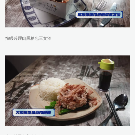
辣蝦碎煙肉黑糖包三文治