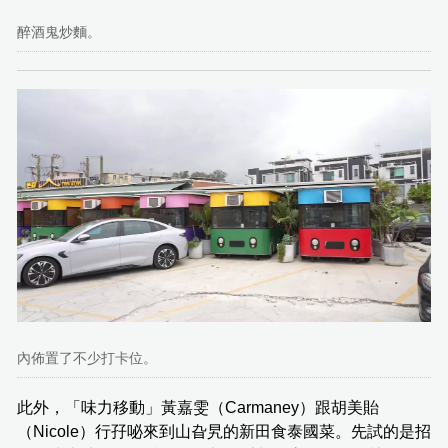
醉酒鬼炒麵。
內佈置了不少打卡位。
此外，「味力移動」黃嘉雯（Carmaney）跟胡美貽
（Nicole）行孖咇來到山旮旯的新田食泰國菜。先試的是招