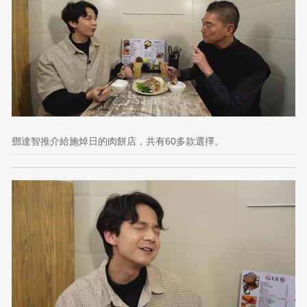
鄧達智推介給施焯日的肉餅店，共有60多款選擇。