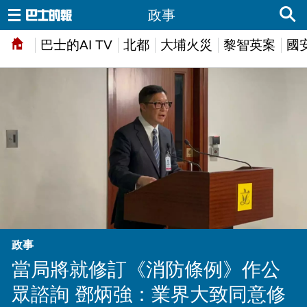
政事
巴士的AI TV
北都
大埔火災
黎智英案
國
政事
當局將就修訂《消防條例》作公
眾諮詢 鄧炳強：業界大致同意修