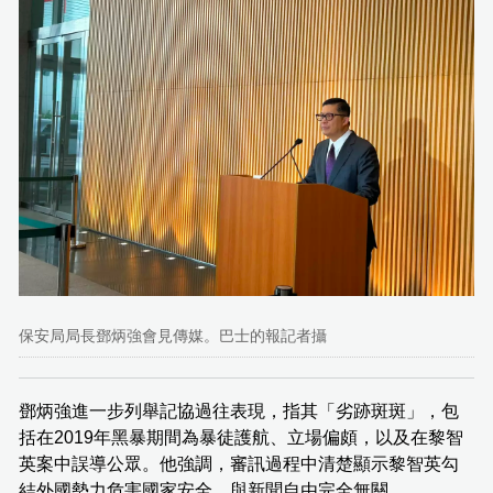
保安局局長鄧炳強會見傳媒。巴士的報記者攝
鄧炳強進一步列舉記協過往表現，指其「劣跡斑斑」，包
括在2019年黑暴期間為暴徒護航、立場偏頗，以及在黎智
英案中誤導公眾。他強調，審訊過程中清楚顯示黎智英勾
結外國勢力危害國家安全，與新聞自由完全無關。