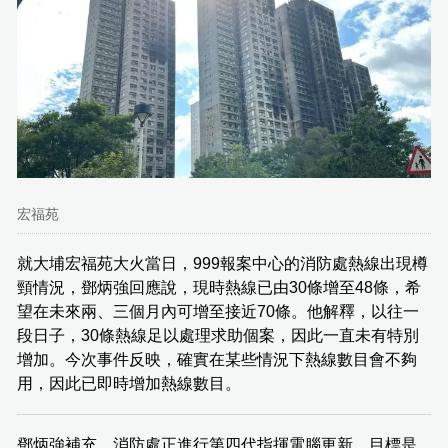
宏福苑
就大埔宏福苑大火當日，999報案中心的消防處熱線出現樽
頸情況，鄧炳強回應說，現時熱線已由30條增至48條，希
望在未來兩、三個月內可增至接近70條。他解釋，以往一
段日子，30條熱線足以處理求助個案，因此一直未有特別
增加。今次事件反映，確實在某些情況下熱線數目會不夠
用，因此已即時增加熱線數目。
鄧炳強補充，消防處正進行第四代指揮電腦更新，目標是