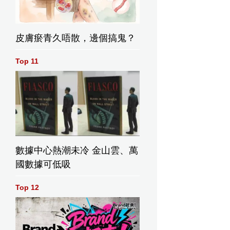
皮膚瘀青久唔散，邊個搞鬼？
Top 11
數據中心熱潮未冷 金山雲、萬
國數據可低吸
Top 12