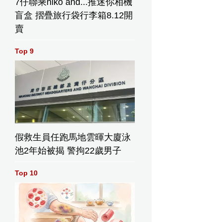
7仔聯乘niko and...推迷你相機
盲盒 摺疊旅行袋行李箱8.12開
賣
Top 9
假救生員任跑馬地雲暉大廈泳
池2年始被揭 警拘22歲男子
Top 10