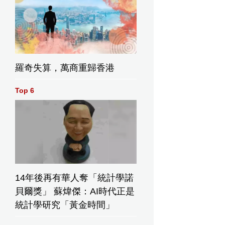
羅奇失算，萬商重歸香港
Top 6
14年後再有華人奪「統計學諾
貝爾獎」 蘇煒傑：AI時代正是
統計學研究「黃金時間」