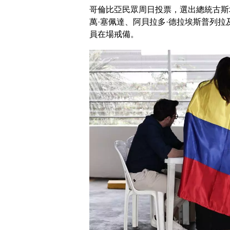
哥倫比亞民眾周日投票，選出總統古斯
萬·塞佩達、阿貝拉多·德拉埃斯普列拉
員在場戒備。