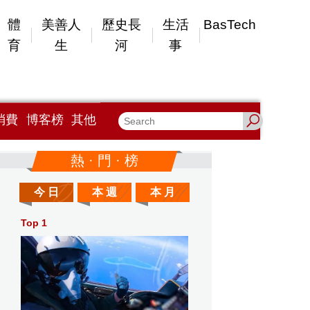
體
美善人
歷史長
生活
BasTech
育
生
河
事
消費
博客榜
其他
熱 · 門 · 榜
今 日
本 週
本 月
Top 1