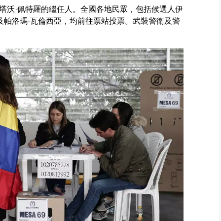
塔沃·佩特羅的繼任人。全國各地民眾，包括候選人伊
及帕洛瑪·瓦倫西亞，均前往票站投票。武裝警衛及警