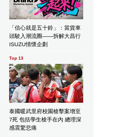
「信心就是五十鈴」：當貨車
頭駛入潮流圈——拆解大昌行
ISUZU情懷企劃
Top 13
泰國暖武里府校園槍擊案增至
7死 包括學生槍手在內 總理深
感震驚悲痛