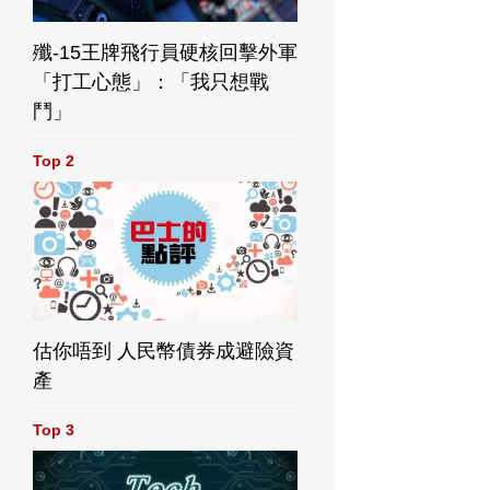
殲-15王牌飛行員硬核回擊外軍
「打工心態」：「我只想戰
鬥」
Top 2
估你唔到 人民幣債券成避險資
產
Top 3