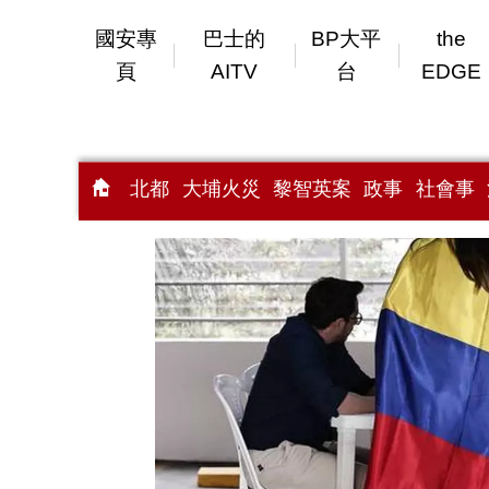
國安專
巴士的
BP大平
the
頁
AITV
台
EDGE
北都
大埔火災
黎智英案
政事
社會事