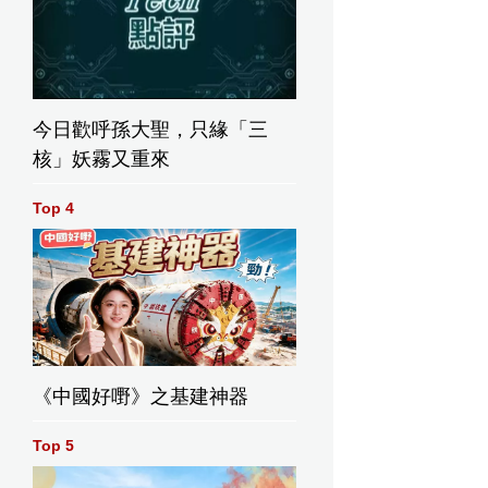
今日歡呼孫大聖，只緣「三
核」妖霧又重來
Top 4
《中國好嘢》之基建神器
Top 5