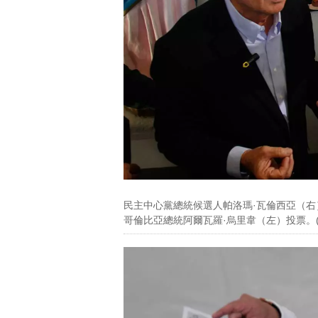
民主中心黨總統候選人帕洛瑪·瓦倫西亞（右）
哥倫比亞總統阿爾瓦羅·烏里韋（左）投票。(美聯社圖片