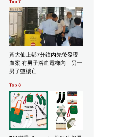
Top 7
黃大仙上邨7分鐘內先後發現
血案 有男子浴血電梯內 另一
男子墮樓亡
Top 8