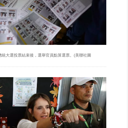
大總統大選投票結束後，選舉官員點算選票。(美聯社圖