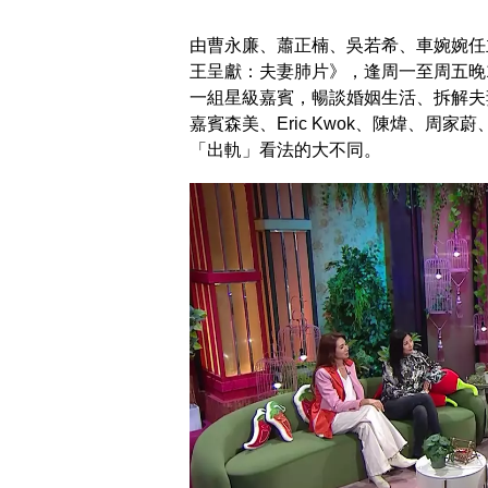
由曹永廉、蕭正楠、吳若希、車婉婉任主
王呈獻：夫妻肺片》，逢周一至周五晚
一組星級嘉賓，暢談婚姻生活、拆解夫
嘉賓森美、Eric Kwok、陳煒、周
「出軌」看法的大不同。