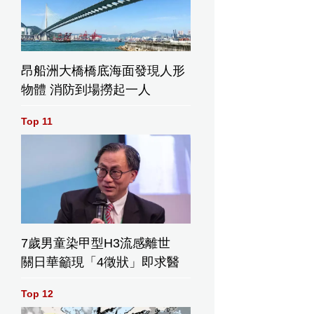
昂船洲大橋橋底海面發現人形
物體 消防到場撈起一人
Top 11
7歲男童染甲型H3流感離世
關日華籲現「4徵狀」即求醫
Top 12