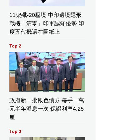
11架殲-20壓境 中印邊境隱形
戰機「清零」印軍認知優勢 印
度五代機還在圖紙上
Top 2
政府新一批銀色債券 每手一萬
元半年派息一次 保證利率4.25
厘
Top 3