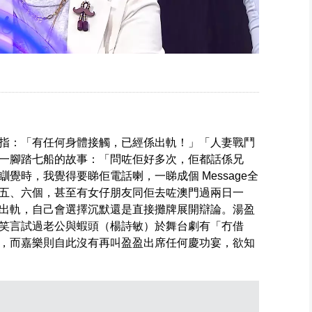
指：「有任何身體接觸，已經係出軌！」「人妻戰鬥
一腳踏七船的故事：「問咗佢好多次，佢都話係兄
覺時，我覺得要睇佢電話喇，一睇成個 Message全
五、六個，甚至有女仔朋友同佢去咗澳門過兩日一
出軌，自己會選擇沉默還是直接攤牌展開辯論。湯盈
笑言試過老公與蝦頭（楊詩敏）於舞台劇有「冇借
，而嘉樂則自此沒有再叫盈盈出席任何慶功宴，欲知