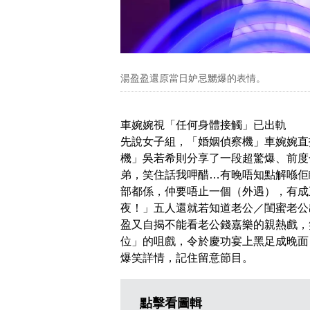
湯盈盈還原當日妒忌嬲爆的表情。
車婉婉視「任何身體接觸」已出軌
先說女子組，「婚姻偵察機」車婉婉直
機」吳若希則分享了一段超驚爆、前度
弟，笑住話我呷醋…有晚唔知點解喺佢瞓
部都係，仲要唔止一個（外遇），有成
夜！」五人還就若知道老公／閨蜜老公
盈又自揭不能看老公錢嘉樂的親熱戲，
位」的咀戲，令於慶功宴上黑足成晚面
爆笑詳情，記住留意節目。
點擊看圖輯