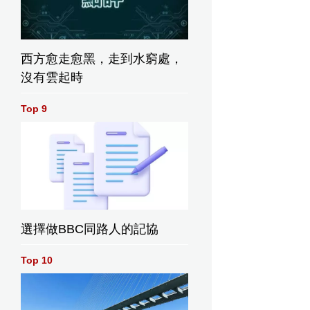
西方愈走愈黑，走到水窮處，
沒有雲起時
Top 9
選擇做BBC同路人的記協
Top 10