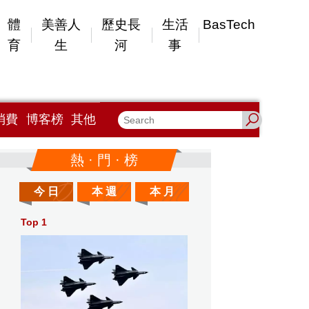
體
美善人
歷史長
生活
BasTech
育
生
河
事
消費
博客榜
其他
熱 · 門 · 榜
今 日
本 週
本 月
Top 1