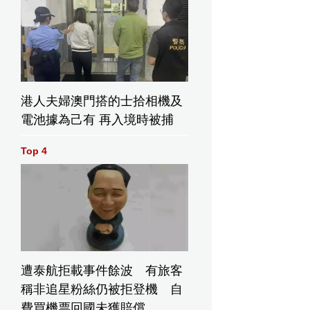
港人夫婦澳門搭的士拾相機及
電池據為己有 再入境時被捕
Top 4
遭泰航拒載事件餘波 有旅客
稱非追星粉絲仍被拒登機 自
費買機票回國未獲賠償