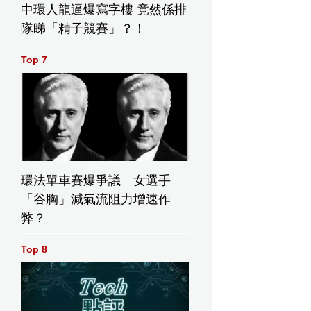
中環人龍逼爆寫字樓 竟然係排
隊睇「精子競賽」？！
Top 7
環法單車賽爆爭議 女選手
「谷胸」減氣流阻力增速作
弊？
Top 8