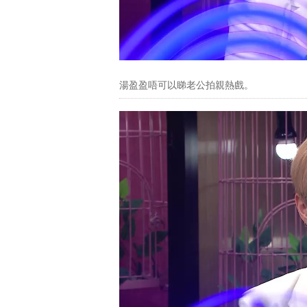
湯盈盈唔可以睇老公拍親熱戲。