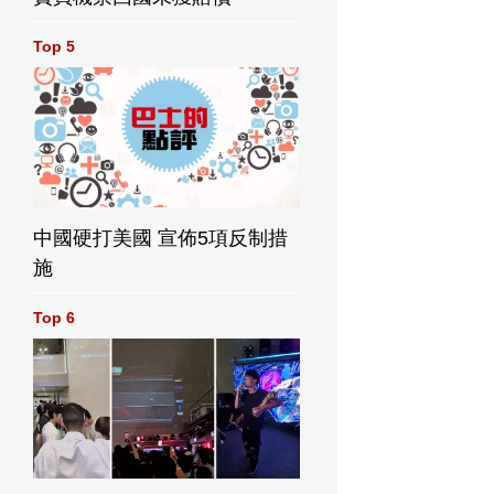
Top 5
中國硬打美國 宣佈5項反制措
施
Top 6