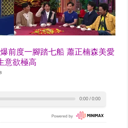
爆前度一腳踏七船 蕭正楠森美愛
法求生意欲極高
8