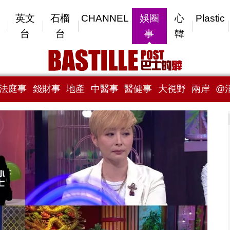
英文
石榴
CHANNEL
娛圈
心
Plastic
台
台
事
韓
法庭事
錢財事
地產
中醫事
醫健事
大視野
兩岸
@