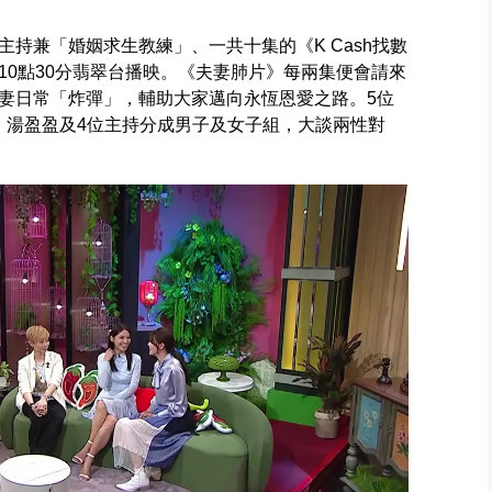
持兼「婚姻求生教練」、一共十集的《K Cash找數
10點30分翡翠台播映。《夫妻肺片》每兩集便會請來
妻日常「炸彈」，輔助大家邁向永恆恩愛之路。5位
家蔚、湯盈盈及4位主持分成男子及女子組，大談兩性對