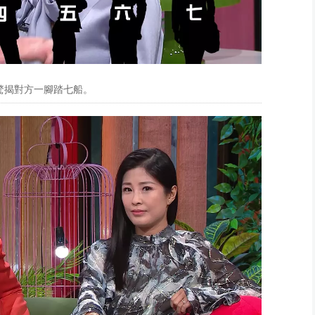
驚揭對方一腳踏七船。