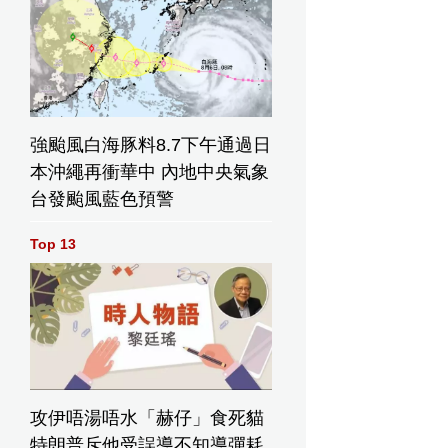
強颱風白海豚料8.7下午通過日
本沖繩再衝華中 內地中央氣象
台發颱風藍色預警
Top 13
攻伊唔湯唔水「赫仔」食死貓
特朗普斥他受誤導不知導彈耗