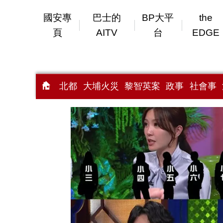
國安專
巴士的
BP大平
the
頁
AITV
台
EDGE
北都
大埔火災
黎智英案
政事
社會事