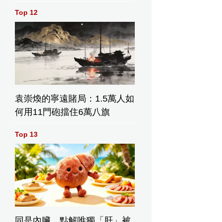
Top 12
袁崇煥的寧遠賭局：1.5萬人如
何用11門砲擋住6萬八旗
Top 13
同是內臟，點解唯獨「肝」被