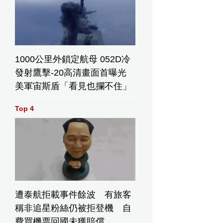
1000公里外鎖定航母 052D冷
發射鷹擊-20高清畫面首曝光
美軍宙斯盾「看見也攔不住」
Top 4
遭泰航拒載事件餘波 有旅客
稱非追星粉絲仍被拒登機 自
費買機票回國未獲賠償