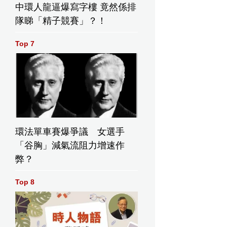
中環人龍逼爆寫字樓 竟然係排
隊睇「精子競賽」？！
Top 7
環法單車賽爆爭議 女選手
「谷胸」減氣流阻力增速作
弊？
Top 8