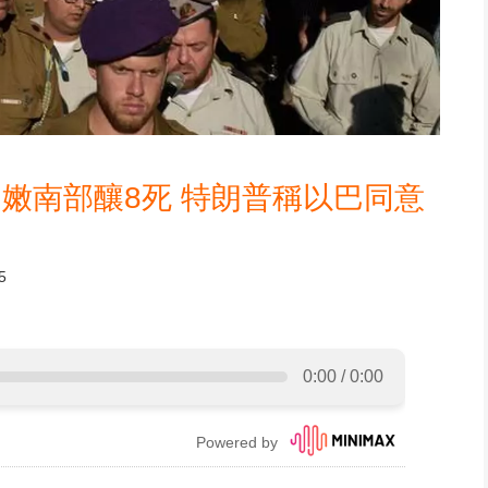
嫩南部釀8死 特朗普稱以巴同意
5