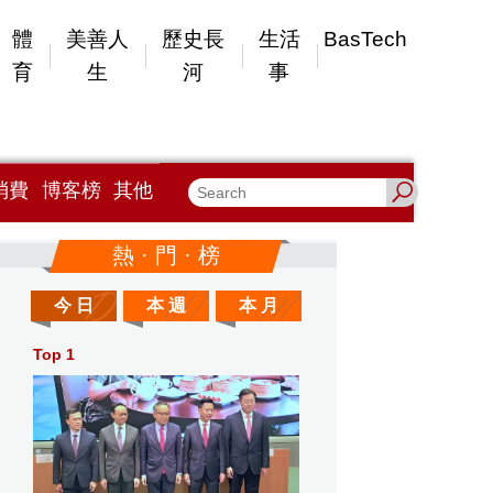
體
美善人
歷史長
生活
BasTech
育
生
河
事
消費
博客榜
其他
熱 · 門 · 榜
今 日
本 週
本 月
Top 1