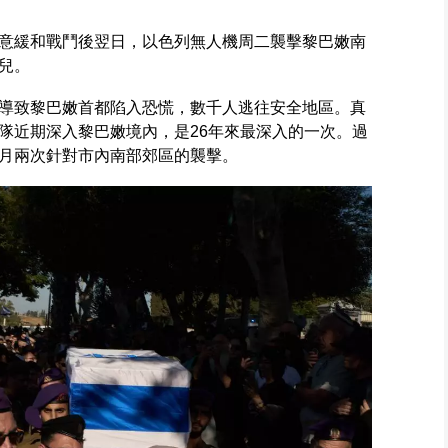
意緩和戰鬥後翌日，以色列無人機周二襲擊黎巴嫩南
兒。
導致黎巴嫩首都陷入恐慌，數千人逃往安全地區。真
隊近期深入黎巴嫩境內，是26年來最深入的一次。過
月兩次針對市內南部郊區的襲擊。