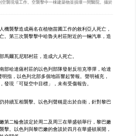
列空襲現場工作。空襲擊中一棟建築物並損壞一間醫院。攝於
人機襲擊造成兩名在植物苗圃工作的敘利亞人死亡，
亡。第三次襲擊擊中哈魯夫村莊附近的一輛汽車，造
部馬爾瓦尼耶村莊，造成六人死亡。
南部哈達薩村莊的以色列部隊發射反坦克導彈，哈達
聲明指，以色列北部多個地區響起警報。聲明補充，
，發現「可疑空中目標」，未有受傷報告。
仍持續互相襲擊。以色列聲稱是出於自衛，針對黎巴
嫩第二輪會談定於周二及周三在華盛頓舉行，黎巴嫩
襲擊。以色列與黎巴嫩的會談於四月在華盛頓展開，