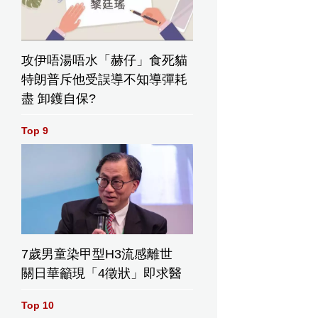
攻伊唔湯唔水「赫仔」食死貓
特朗普斥他受誤導不知導彈耗
盡 卸鑊自保?
Top 9
7歲男童染甲型H3流感離世
關日華籲現「4徵狀」即求醫
Top 10