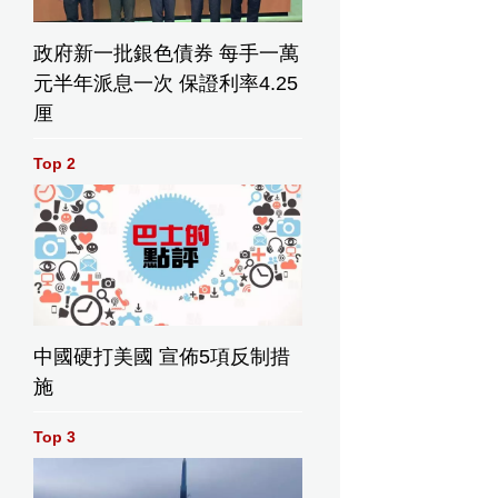
政府新一批銀色債券 每手一萬
元半年派息一次 保證利率4.25
厘
Top 2
中國硬打美國 宣佈5項反制措
施
Top 3