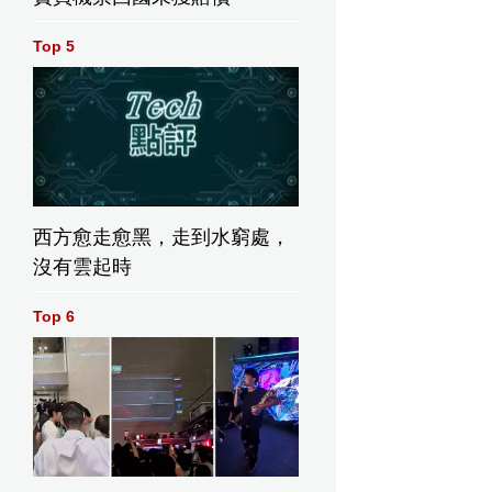
Top 5
西方愈走愈黑，走到水窮處，
沒有雲起時
Top 6