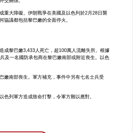
外交關係。
成重大障礙。伊朗戰爭在美國及以色列於2月28日襲
何協議都包括黎巴嫩的全面停火。
成黎巴嫩3,433人死亡，超100萬人流離失所。根據
士兵及一名國防承包商在黎巴嫩南部或附近喪生。以色
巴嫩南部喪生。軍方補充，事件中另有七名士兵受
以色列軍方造成致命打擊，令軍方難以應對。