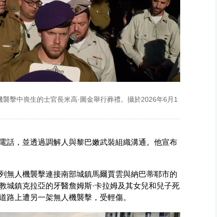
襲擊中喪生的士官長米高·圖金舉行葬禮。攝於2026年6月1
電話，並透過調解人與黎巴嫩武裝組織溝通。他宣布
列無人機襲擊連接南部城鎮馬爾賈雲與納巴蒂耶市的
教城鎮克拉亞的牙醫詹姆斯·卡拉姆及其女兒和兒子死
道路上遭另一架無人機襲擊，受輕傷。