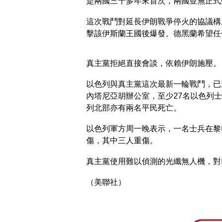
是兩國三十多年來首次，兩國並無正式
這次戰鬥對延長伊朗戰爭停火的協議構
擊該伊斯蘭王國後爆發。德黑蘭希望任
真主黨拒絕直接會談，依賴伊朗施壓。
以色列與真主黨這次最新一輪戰鬥，已造
內塔尼亞胡辦公室，至少27名以色列
列北部亦有兩名平民死亡。
以色列軍方周一晚表示，一名士兵在黎
傷，其中三人重傷。
真主黨使用難以偵測的光纖無人機，對
（美聯社）