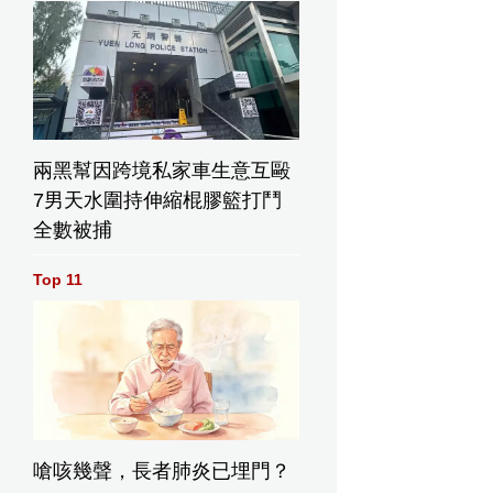
兩黑幫因跨境私家車生意互毆
7男天水圍持伸縮棍膠籃打鬥
全數被捕
Top 11
嗆咳幾聲，長者肺炎已埋門？