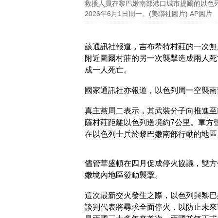
救援人員在黎巴嫩南部港口城市提爾的以色
2026年6月1日周一。(美聯社圖片) AP圖片
該通訊社報道，吉布希特村莊的一次無
附近圖爾村莊的另一次襲擊造成兩人死
成一人死亡。
國家通訊社亦報道，以色列周一空襲南
真主黨周二表示，其武裝分子向推進至
薩村莊距離以色列邊境約7公里。軍方
在以色列士兵於黎巴嫩南部行動的地區
儘管華盛頓在四月促成停火協議，雙方
嫩境內地區發動襲擊。
這次最新交火發生之際，以色列與黎巴
談判代表將尋求全面停火，以防止未來