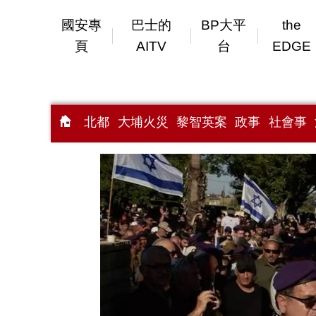
國安專
巴士的
BP大平
the
頁
AITV
台
EDGE
北都
大埔火災
黎智英案
政事
社會事