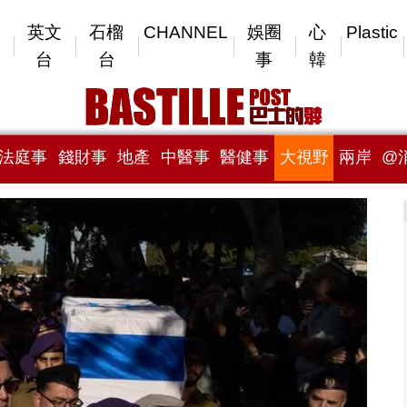
英文
石榴
CHANNEL
娛圈
心
Plastic
台
台
事
韓
法庭事
錢財事
地產
中醫事
醫健事
大視野
兩岸
@