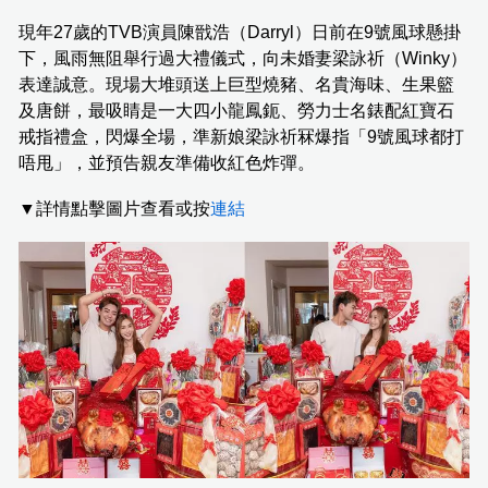
現年27歲的TVB演員陳戩浩（Darryl）日前在9號風球懸掛
下，風雨無阻舉行過大禮儀式，向未婚妻梁詠祈（Winky）
表達誠意。現場大堆頭送上巨型燒豬、名貴海味、生果籃
及唐餅，最吸睛是一大四小龍鳳鈪、勞力士名錶配紅寶石
戒指禮盒，閃爆全場，準新娘梁詠祈冧爆指「9號風球都打
唔甩」，並預告親友準備收紅色炸彈。
▼詳情點擊圖片查看或按
連結