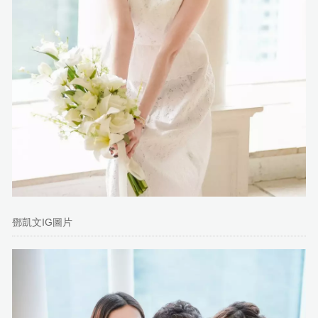
鄧凱文IG圖片