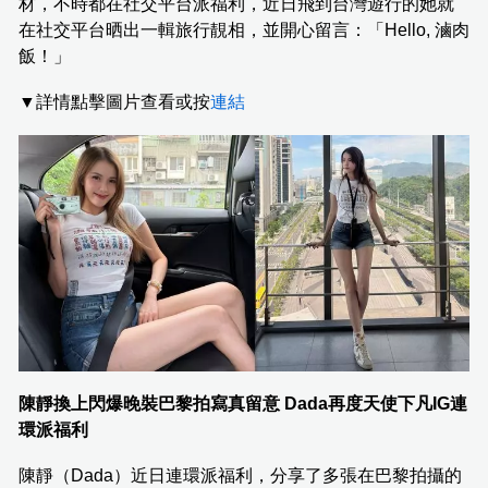
材，不時都在社交平台派福利，近日飛到台灣遊行的她就
在社交平台晒出一輯旅行靚相，並開心留言：「Hello, 滷肉
飯！」
▼詳情點擊圖片查看或按
連結
陳靜換上閃爆晚裝巴黎拍寫真留意 Dada再度天使下凡IG連
環派福利
陳靜（Dada）近日連環派福利，分享了多張在巴黎拍攝的