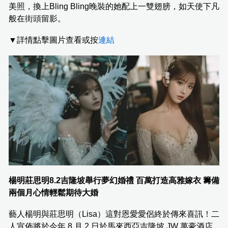
美照，換上Bling Bling晚裝的她配上一雙翅膀，如天使下凡
般在街頭留影。
▼詳情點擊圖片查看或按
連結
楊明莊思明8.2吉隆坡舉行夢幻婚禮 百萬打造高雅嫁衣 籌備
兩個月心情輕鬆期待大婚
藝人楊明與莊思明（Lisa）這對恩愛愛侶終於傳來喜訊！二
人宣佈將於今年 8 月 2 日於馬來西亞吉隆坡 JW 萬豪酒店