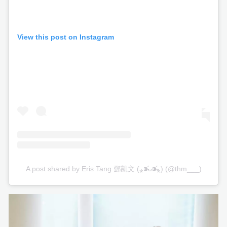
View this post on Instagram
A post shared by Eris Tang 鄧凱文 (⁎⁍̴̛ᴗ⁍̴̛⁎) (@thm___)