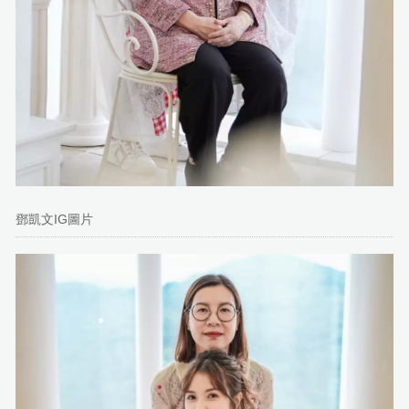
鄧凱文IG圖片