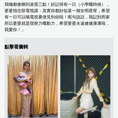
我哋都會睇到凌晨三點！好記得有一日（小學嘅時候），
婆婆指住部電視講：其實你都好似某一個女明星呀，希望
有一日可以喺電視裏便見到你啦！呢句說話，我記到而家
所以婆婆就是我努力嘅動力，希望婆婆永遠健健康康啦，
我愛你！」
點擊看圖輯