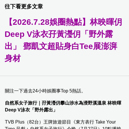
往下看更多文章
【2026.7.28娛圈熱點】林映暉仴
Deep V泳衣孖黃瀅仴「野外露
出」 鄧凱文超貼身白Tee展澎湃
身材
關注一下過去24小時娛圈事Top 5熱話。
自然系女子旅行｜孖黃瀅仴攀山涉水為浸野溪溫泉 林映暉
Deep V泳衣「野外露出」
TVB Plus（82台）王牌旅遊節目《東方表行 Take Your
Time 呈獻︰自然系女子旅行》今晚（7月27日）10點播映