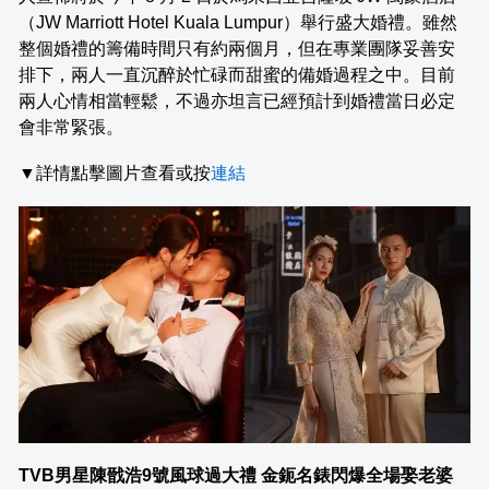
（JW Marriott Hotel Kuala Lumpur）舉行盛大婚禮。雖然
整個婚禮的籌備時間只有約兩個月，但在專業團隊妥善安
排下，兩人一直沉醉於忙碌而甜蜜的備婚過程之中。目前
兩人心情相當輕鬆，不過亦坦言已經預計到婚禮當日必定
會非常緊張。
▼詳情點擊圖片查看或按
連結
TVB男星陳戩浩9號風球過大禮 金鈪名錶閃爆全場娶老婆