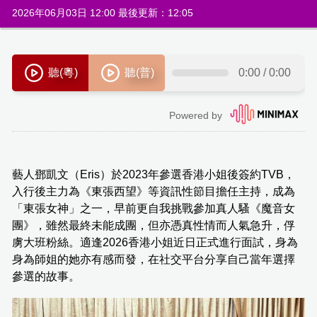
2026年06月03日 12:00 最後更新：12:05
藝人鄧凱文（Eris）於2023年參選香港小姐後簽約TVB，
入行後主力為《東張西望》等資訊性節目擔任主持，成為
「東張女神」之一，早前更自我挑戰參加真人騷《魔音女
團》，雖然最終未能成團，但亦憑真性情而人氣急升，俘
虜大班粉絲。適逢2026香港小姐近日正式進行面試，身為
身為師姐的她亦有感而發，在社交平台分享自己當年選擇
參選的故事。