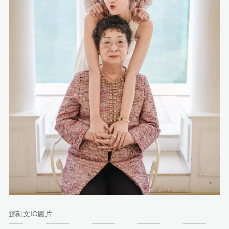
鄧凱文IG圖片