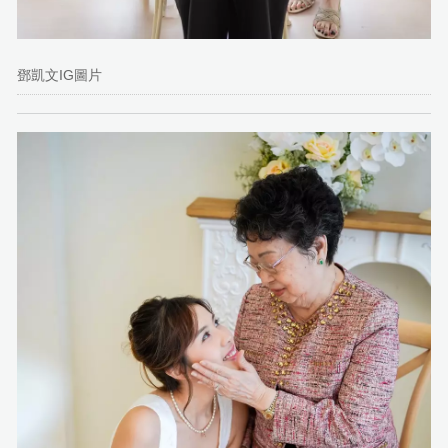
鄧凱文IG圖片