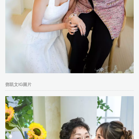
鄧凱文IG圖片