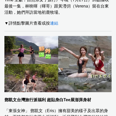
最後一集，林映暉（暉哥）跟黃瀅仴（Verena）留在台東
活動，她們拜訪當地初鹿牧場。
▼詳情點擊圖片查看或按
連結
鄧凱文台灣旅行派福利 超貼身白Tee展澎湃身材
「東張女神」 鄧凱文（Eris）擁有甜美的樣子及出眾的身