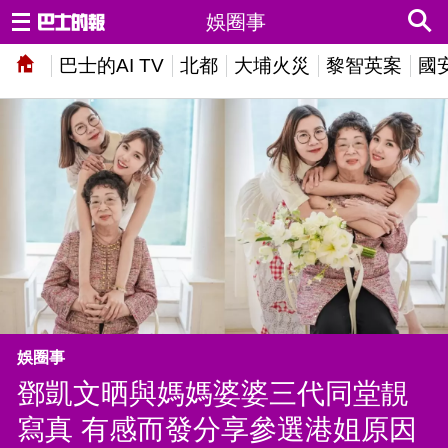
娛圈事
巴士的AI TV
北都
大埔火災
黎智英案
國
娛圈事
鄧凱文晒與媽媽婆婆三代同堂靚
寫真 有感而發分享參選港姐原因