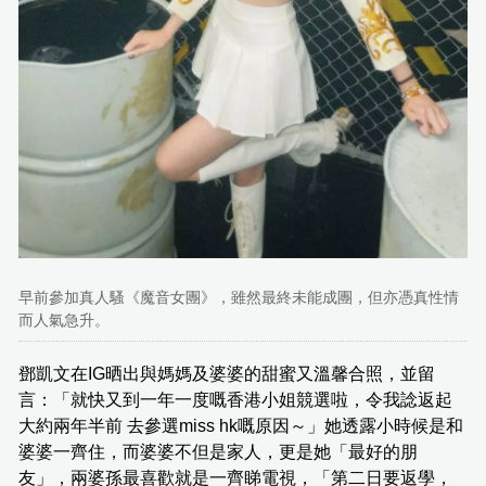
早前參加真人騷《魔音女團》，雖然最終未能成團，但亦憑真性情
而人氣急升。
鄧凱文在IG晒出與媽媽及婆婆的甜蜜又溫馨合照，並留
言：「就快又到一年一度嘅香港小姐競選啦，令我諗返起
大約兩年半前 去參選miss hk嘅原因～」她透露小時候是和
婆婆一齊住，而婆婆不但是家人，更是她「最好的朋
友」，兩婆孫最喜歡就是一齊睇電視，「第二日要返學，