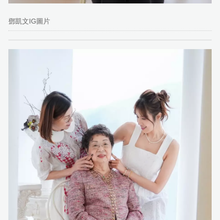
鄧凱文IG圖片