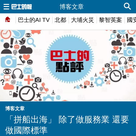
博客文章
巴士的AI TV
北都
大埔火災
黎智英案
國
博客文章
「拼船出海」 除了做服務業 還要
做國際標準