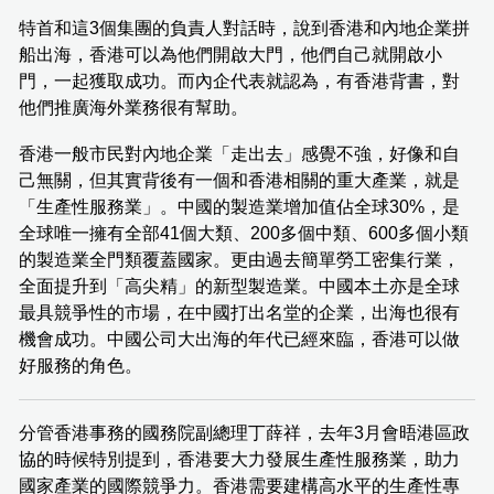
特首和這3個集團的負責人對話時，說到香港和內地企業拼
船出海，香港可以為他們開啟大門，他們自己就開啟小
門，一起獲取成功。而內企代表就認為，有香港背書，對
他們推廣海外業務很有幫助。
香港一般市民對內地企業「走出去」感覺不強，好像和自
己無關，但其實背後有一個和香港相關的重大產業，就是
「生產性服務業」。中國的製造業增加值佔全球30%，是
全球唯一擁有全部41個大類、200多個中類、600多個小類
的製造業全門類覆蓋國家。更由過去簡單勞工密集行業，
全面提升到「高尖精」的新型製造業。中國本土亦是全球
最具競爭性的市場，在中國打出名堂的企業，出海也很有
機會成功。中國公司大出海的年代已經來臨，香港可以做
好服務的角色。
分管香港事務的國務院副總理丁薛祥，去年3月會晤港區政
協的時候特別提到，香港要大力發展生產性服務業，助力
國家產業的國際競爭力。香港需要建構高水平的生產性專