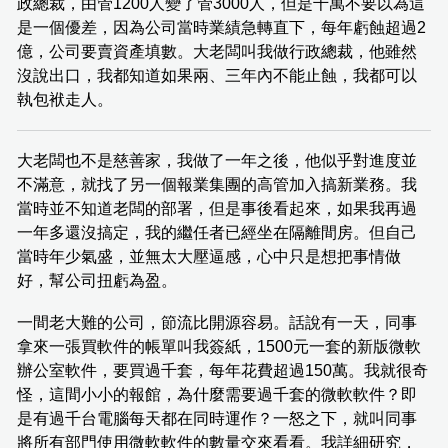
政總裁，由管1200人變了管3000人，但是千萬不要以為這
是一個優差，因為公司當時業績急轉直下，每年虧蝕超過2
億，公司要賣資產填數。大老闆叫我做行政總裁，他雖然
沒說出口，我都知道如果兩、三年內不能止蝕，我都可以
執包袱走人。
大老闆也不是慈善家，我做了一年之後，他似乎對進度並
不滿意，就找了另一個報業集團的高管加入搞新業務。我
當時並不知道老闆的部署，但是事後看起來，如果我再過
一年多還沒搞定，我的繼任者已經坐在隔離間房。但自己
當時年少氣盛，並無太大壓逼感，心中只是想把事情做
好，幫公司扭虧為盈。
一間老大難的公司，節流比開源容易。話說有一天，同事
拿來一張買軟件的帳單叫我簽紙，1500元一套的新版微軟
辦公室軟件，要買過千套，每年花費超過150萬。我就很奇
怪，這間小小的報館，為什麼需要過千套的微軟軟件？即
是有過千台電腦每天都在同時運作？一怒之下，就叫同事
將所有部門使用微軟軟件的數量交來看看。我詳細研究，