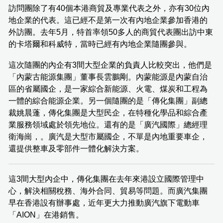
訪問團除了有40個本港商貿及專業代表之外，亦有30位內
地企業的代表。這已經不是第一次有內地企業參加香港的
外訪團。去年5月，特首率領50多人的商貿代表團出訪中東
的卡塔爾和科威特，當時已經有內地企業隨團參與。
這次隨團的內企有3間大型企業的負責人比較突出，他們是
「內蒙古能源集團」董事長雲鵬剛。內蒙能源是內蒙自治
區的省屬國企，是一家綜合新能源、火電、煤炭和工程為
一體的綜合能源企業。另一個隨團的是「傳化集團」副總
裁姚晨蓬，傳化集團是大型民企，在特種化學品和綜合產
業服務領域處於領先地位。還有的是「廣汽國際」總經理
衛海崗，。廣汽是大型市屬國企，不單是內地重要車企，
還提供整車及零部件一體化解決方案。
這3間大型內企中，傳化集團在去年來港設立國際管理中
心，解決相關稅務、海外合同、貿易等問題。而廣汽集團
早在香港設有辦事處，近年更大力推動廣汽旗下電動車
「AION」在港銷售。