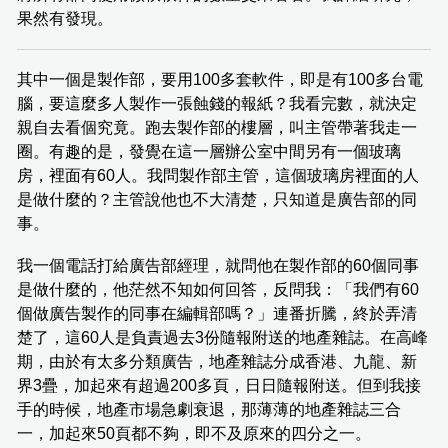
果然有發現。
其中一個是製作部，要用100多套軟件，即是有100多台電
腦，要這麼多人製作一張蝕錢的報紙？我看完數，就決定
親自去看個究竟。跑去製作部的樓層，叫主管帶著我走一
圈。有趣的是，發覺在這一層辦公室中間另有一個玻璃
房，裡面有60人。我問製作部主管，這個玻璃房裡面的人
是做什麼的？主管說他也不大清楚，只知道是廣告部的同
事。
我一個電話打給廣告部經理，就問他在製作部的60個同事
是做什麼的，他茫然不知如何回答，反問我：「我們有60
個做廣告製作的同事在編輯部嗎？」連番折騰，終於弄清
楚了，這60人是負責過去3份隨報附送的地產雜誌。在高峰
期，由於有太多分類廣告，地產雜誌分成香港、九龍、新
界3疊，加起來有超過200多頁，日日隨報附送。但到我接
手的時候，地產市場急劇衰退，那薄薄的地產雜誌三合
一，加起來50頁都不夠，即不及原來的四分之一。