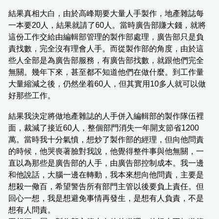
結果真相大白，由於高峰期要大量人手製作，地產雜誌每
一本要20人，結果就請了60人。當時廣告部賺大錢，就將
這份工作交給由編輯部管理的製作部處理，廣告部只是負
責找數，完全沒有理會人手。而從製作部的角度，由於這
些人全部是為廣告部服務，有廣告部找數，就跟他們完全
無關。幾年下來，甚至都不知道他們在做什麼。到工作量
大量縮減之後，仍然坐着60人，但其實用10多人就可以做
好那些工作。
結果我決定將做地產雜誌的人手併入編輯部的製作隊伍裡
面，裁減了接近60人，整個部門消失一年開支節省1200
萬。當時我十分氣憤，想炒了製作部的經理，但向他問責
的時候，他哭喪著臉對我說，他覺得整件事與他無關，一
直以為那些是廣告部的人手，由廣告部控制成本。我一邊
和他說話，大腦一邊在轉動，我本來想向他問責，主要是
想殺一儆百，希望警告所有部門主管以後要負上責任。但
回心一想，我是想避免事情再發生，是想有人負責，不是
想有人問責。