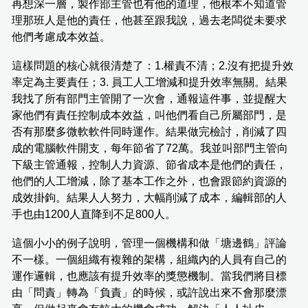
再想深一層，製作部主管也有他的道理，他根本不知道管
理那班人是他的責任，他甚至跟我說，過去老闆從未要求
他們考慮成本效益。
這樣問題的核心就很清楚了：1.權責不清；2.沒有把提升效
率定為主要責任；3. 員工人工增減和提升效率無關。結果
我找了所有部門主管開了一次會，通報這件事，並提醒大
家他們有責任控制成本效益，叫他們看自己所屬部門，是
否有那麼多微軟軟件同時運作。結果做完檢討，削減了四
成的電腦軟件開支，每年節省了72萬。我並叫部門主管向
下級主管通報，控制人力資源、節省成本是他們的責任，
他們的人工增減，除了基本工作之外，也會跟節約資源的
成效掛鉤。結果人人努力，大幅削減了成本，編輯部的人
手也由1200人直降到不足800人。
這個小小的例子說明，管理一個機構和做「塘邊鶴」評論
不一樣。一個組織有複雜的架構，組織內的人員有自己的
運作邏輯，也應該有提升效率的獎懲機制。當我們將目標
由「問責」轉為「負責」的時候，或許說出來不會那麼漂