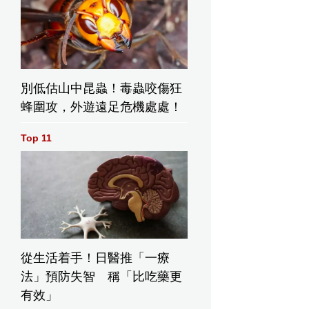
別低估山中昆蟲！毒蟲咬傷狂
蜂圍攻，外遊遠足危機處處！
Top 11
發局上調香
香港與內地貿
本港5月出口按
全年出口增
易回歸至今穩
年升40.8%
預測至逾
步增長 29年來
進口升42%
從生活着手！日醫推「一療
%
年均升6.7%至
法」預防失智 稱「比吃藥更
2.6萬億元人民
有效」