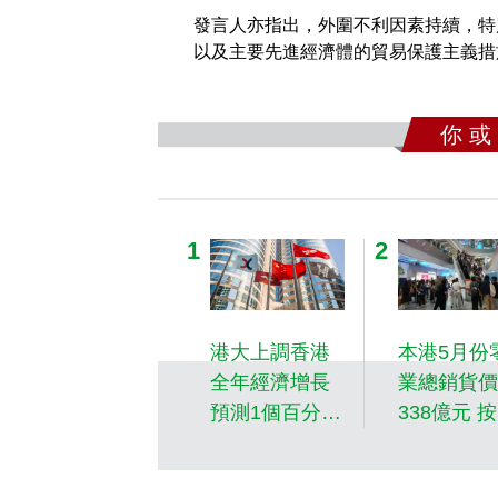
發言人亦指出，外圍不利因素持續，特
以及主要先進經濟體的貿易保護主義措
你 或
港大上調香港
本港5月份
全年經濟增長
業總銷貨價
預測1個百分點
338億元 
現料增長介乎
升7.9%
3.5%至4%