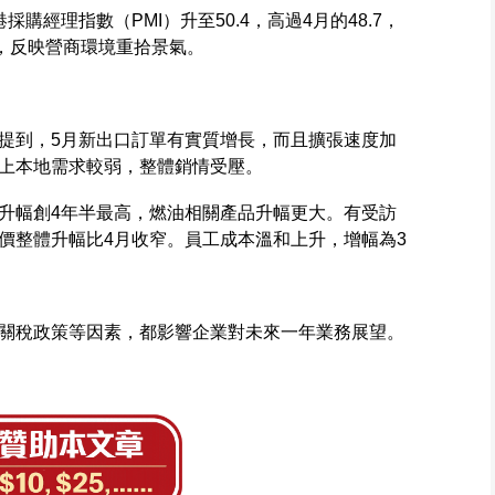
購經理指數（PMI）升至50.4，高過4月的48.7，
間，反映營商環境重拾景氣。
提到，5月新出口訂單有實質增長，而且擴張速度加
上本地需求較弱，整體銷情受壓。
升幅創4年半最高，燃油相關產品升幅更大。有受訪
價整體升幅比4月收窄。員工成本溫和上升，增幅為3
關稅政策等因素，都影響企業對未來一年業務展望。