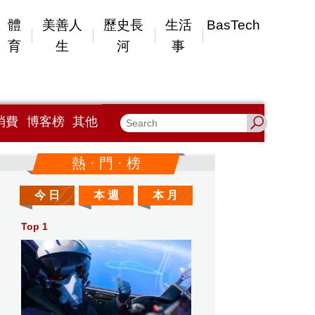
體
美善人
歷史長
生活
BasTech
育
生
河
事
消費
博客榜
其他
熱 · 門 · 榜
今 日
本 週
本 月
Top 1