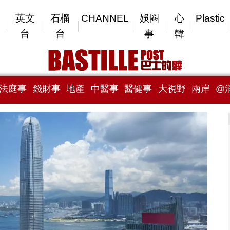
英文
石榴
CHANNEL
娛圈
心
Plastic
台
台
事
韓
法庭事
錢財事
地產
中醫事
醫健事
大視野
兩岸
@