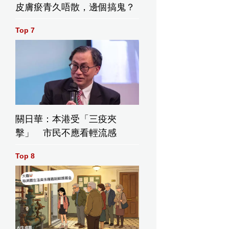
皮膚瘀青久唔散，邊個搞鬼？
Top 7
關日華：本港受「三疫夾
擊」 市民不應看輕流感
Top 8