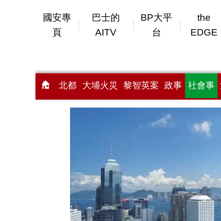
國安專
巴士的
BP大平
the
頁
AITV
台
EDGE
北都
大埔火災
黎智英案
政事
社會事