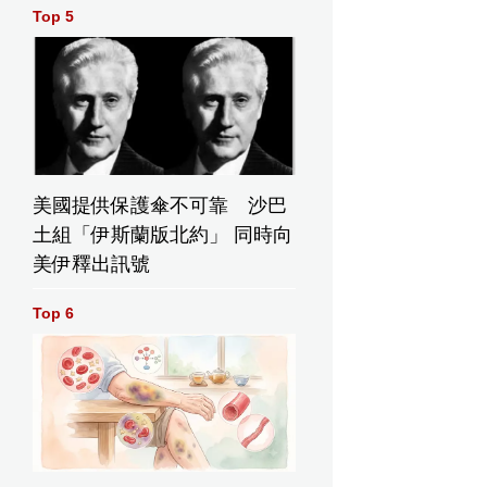
Top 5
美國提供保護傘不可靠 沙巴
土組「伊斯蘭版北約」 同時向
美伊釋出訊號
Top 6