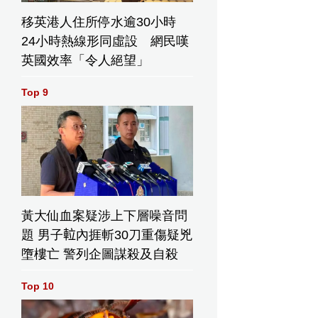
移英港人住所停水逾30小時
24小時熱線形同虛設 網民嘆
英國效率「令人絕望」
Top 9
黃大仙血案疑涉上下層噪音問
題 男子𨋢內捱斬30刀重傷疑兇
墮樓亡 警列企圖謀殺及自殺
Top 10