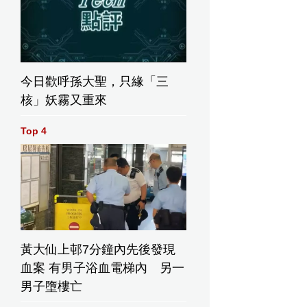
今日歡呼孫大聖，只緣「三
核」妖霧又重來
Top 4
黃大仙上邨7分鐘內先後發現
血案 有男子浴血電梯內 另一
男子墮樓亡