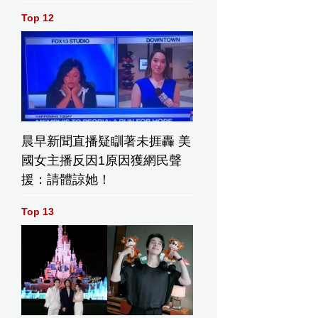
幣
Top 12
晨早新聞直播疑瞓著未捱轟 美
國女主播反因1原因獲網民聲
援：請體諒她！
Top 13