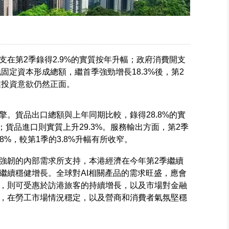
在第2季錄得2.9%的實質按年升幅；政府消費開支
固定資本形成總額，繼首季強勁增長18.3%後，第2
業投資意欲仍然正面。
。貨品出口總額與上年同期比較，錄得28.8%的實
；貨品進口則實質上升29.3%。服務輸出方面，第2季
8%，較第1季的3.8%升幅有所收窄。
強韌的內部需求所支持，本港經濟在今年第2季繼續
繼續穩健增長。全球對AI相關產品的需求旺盛，應會
，則可受惠於訪港旅客的持續增長，以及市場對金融
，在勞工市場情況穩定，以及營商和消費者氣氛堅穩