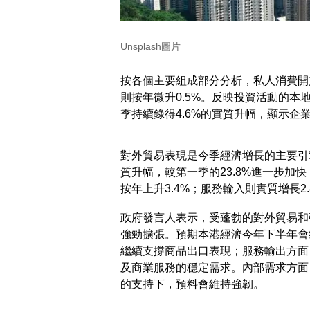
Unsplash圖片
按各個主要組成部分分析，私人消費開支
則按年微升0.5%。反映投資活動的本地
季持續錄得4.6%的實質升幅，顯示企
對外貿易表現是今季經濟增長的主要引擎
質升幅，較第一季的23.8%進一步加快
按年上升3.4%；服務輸入則實質增長2.
政府發言人表示，受蓬勃的對外貿易和
強勁擴張。預期本港經濟今年下半年會
繼續支撐商品出口表現；服務輸出方面
及商業服務的穩定需求。內部需求方面
的支持下，預料會維持強韌。