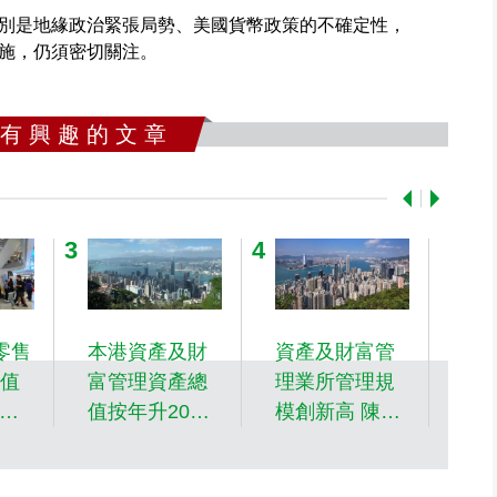
別是地緣政治緊張局勢、美國貨幣政策的不確定性，
施，仍須密切關注。
 有 興 趣 的 文 章
零售
本港資產及財
資產及財富管
貿
值
富管理資產總
理業所管理規
港
按年
值按年升20%
模創新高 陳茂
長
至42.2萬億元
波：本港資金
20
創歷史新高
來源持續高度