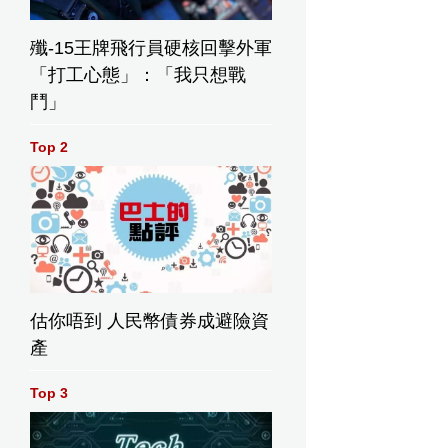
殲-15王牌飛行員硬核回擊外軍
「打工心態」：「我只想戰
鬥」
Top 2
估你唔到 人民幣債券成避險資
產
Top 3