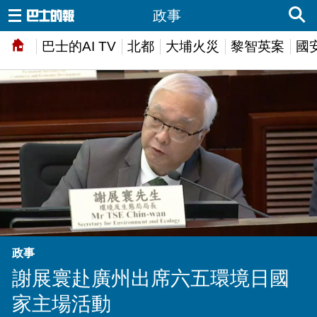
政事
巴士的AI TV
北都
大埔火災
黎智英案
國
政事
謝展寰赴廣州出席六五環境日國
家主場活動