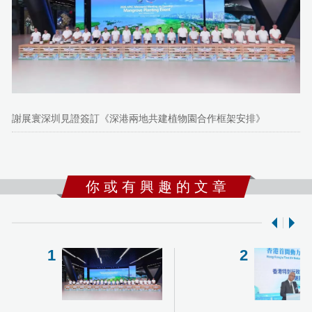
謝展寰深圳見證簽訂《深港兩地共建植物園合作框架安排》
你 或 有 興 趣 的 文 章