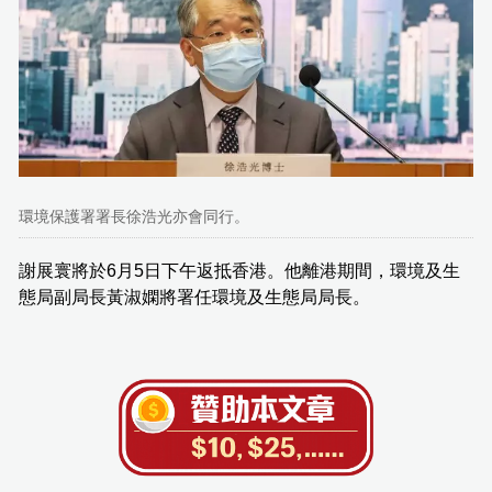
環境保護署署長徐浩光亦會同行。
謝展寰將於6月5日下午返抵香港。他離港期間，環境及生
態局副局長黃淑嫻將署任環境及生態局局長。