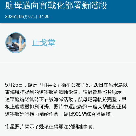
航母邁向實戰化部署新階段
2026年06月07日 07:00
止戈堂
5月25日，歐洲「哨兵-2」衛星公布了5月20日在呂宋島以
東海域捕捉到的遼寧艦的清晰影像。這組衛星照片顯示，
遼寧艦編隊當時正在該海域活動，航母尾流軌跡完整，甲
板上艦載機排列可辨。照片中還記錄到一艘大型艦船正與
遼寧艦進行橫向補給作業，疑似901型綜合補給艦。
衛星照片揭示了幾項值得關注的關鍵事實。