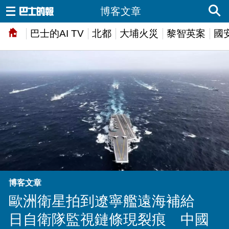
博客文章
巴士的AI TV
北都
大埔火災
黎智英案
國
博客文章
歐洲衛星拍到遼寧艦遠海補給
日自衛隊監視鏈條現裂痕 中國