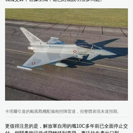
卡塔爾引進的颱風戰機配備相控陣雷達，但整體表現未達預期。
更值得注意的是，解放軍自用的殲10C多年前已全面停止交