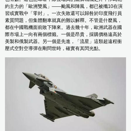
約主力的「歐洲雙風」——颱風和陣風，都已被殲10在演
習或實戰中「零封」。一次失敗還可以歸咎於印度飛行員
素質問題，但集體翻車就真的難以解釋。不管是什麼風，
都在中國戰機面前敗下陣來。過去幾十年，歐洲武器在國
際市場上一向有兩個標籤。一個是昂貴，採購價格遠高於
美製和俄製武器。另一個是先進，「流星」這類超遠程衝
壓式空對空導彈在剛問世時，確實有其閃光點。