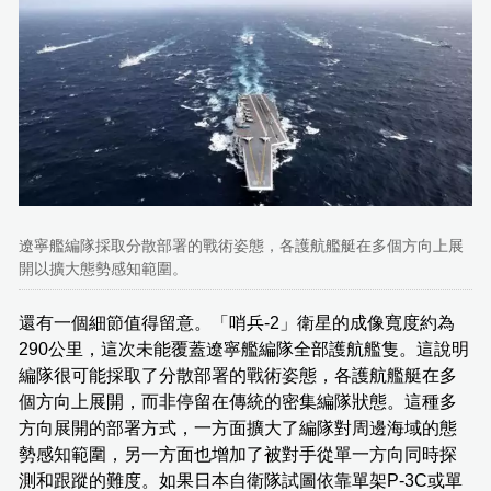
遼寧艦編隊採取分散部署的戰術姿態，各護航艦艇在多個方向上展
開以擴大態勢感知範圍。
還有一個細節值得留意。「哨兵-2」衛星的成像寬度約為
290公里，這次未能覆蓋遼寧艦編隊全部護航艦隻。這說明
編隊很可能採取了分散部署的戰術姿態，各護航艦艇在多
個方向上展開，而非停留在傳統的密集編隊狀態。這種多
方向展開的部署方式，一方面擴大了編隊對周邊海域的態
勢感知範圍，另一方面也增加了被對手從單一方向同時探
測和跟蹤的難度。如果日本自衛隊試圖依靠單架P-3C或單