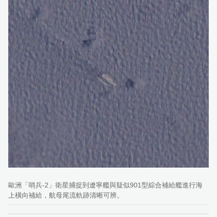
歐洲「哨兵-2」衛星捕捉到遼寧艦與疑似901型綜合補給艦進行海
上橫向補給，航母尾流軌跡清晰可辨。