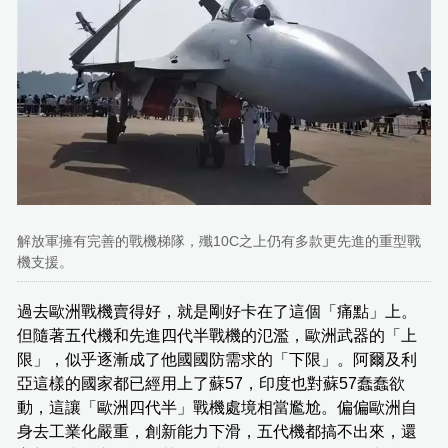
解放軍擁有完善的戰機梯隊，殲10C之上仍有多款更先進的重型戰
機支援。
過去歐洲戰機賣得好，就是剛好卡在了這個「痛點」上。
但隨著五代機和先進四代半戰機的氾濫，歐洲武器的「上
限」，似乎逐漸成了他國國防需求的「下限」。阿爾及利
亞這樣的國家都已經用上了蘇57，印度也對蘇57蠢蠢欲
動，這讓「歐洲四代半」戰機處境相當尷尬。偏偏歐洲自
身去工業化嚴重，創新能力下滑，五代機都搞不出來，還