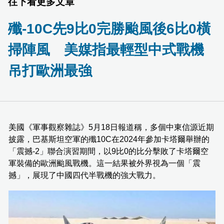
往下看更多文章
殲-10C先9比0完勝颱風後6比0橫
掃陣風 美媒指最輕型中式戰機
吊打歐洲最強
美國《軍事觀察雜誌》5月18日報道稱，多個中東信源近期
披露，巴基斯坦空軍的殲10C在2024年參加卡塔爾舉辦的
「震撼-2」聯合演習期間，以9比0的比分擊敗了卡塔爾空
軍裝備的歐洲颱風戰機。這一結果被外界視為一個「震
撼」，展現了中國四代半戰機的強大戰力。