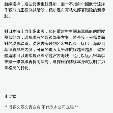
航線選擇，這些要素重組疊加，無一不指向中國航母遠洋
作戰能力正從測試階段，穩步邁向實戰化部署階段的新節
點。
對日本海上自衛隊來說，如何重建對中國海軍艦艇的跟蹤
覆蓋能力，調整現有的監視部署方案，將是接下來需要面
對的現實課題。從宮古海峽到呂宋島以東，從巴士海峽到
菲律賓群島內側，可選的進入太平洋航線越來越多。遼寧
艦編隊可以走常規路線穿越宮古海峽，也可以從呂宋島以
東畫一條弧線再折向深海，選擇權的轉移本身就說明了力
量格局的變化。
止戈堂
** 博客文章文責自負,不代表本公司立場 **