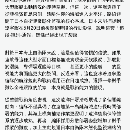
蹤-識別-通報」是其標準作業流程，基本做到了對中國海軍
大型艦艇出動情況的即時掌握。但這一次，遼寧艦選擇了
從菲律賓群島東側、遠離沖繩的海域進入太平洋，路線避
開了日本自衛隊常態化監視的核心區域。日本未能捕捉到
遼寧艦在5月20日前後關鍵時段的行動影像，說明這套「追
蹤-識別-通報」鏈條已經出現了裂痕。
對於日本海上自衛隊來說，這是個值得警惕的信號。如果
連航母這種大型水面目標都無法實現全天候跟蹤，那麼對
於潛艇、導彈驅逐艦等目標——甚至更小的艦艇——的監
視能力將面臨更大的疑問。反過來看，這也意味著遼寧艦
編隊的航線規劃和戰術運用正在日趨成熟。選擇一條對手
難以全程跟蹤的航線，本身就是戰術能力的體現。
從整體戰術角度審視，這次遠洋部署清晰展現了多個關鍵
動向：編隊不僅具備了在遠離第一島鏈海域進行長時間部
署的能力，其海上橫向補給作業更證明了遠洋後勤保障體
系的逐步成熟。再者，編隊採用分散部署姿態增加了對手
跟蹤的難度，加上主動規避日本自衛隊常態化監視網絡的