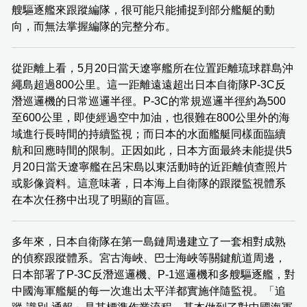
艘驅逐艦來跟蹤編隊，很可能只能捕捉到部分艦艇的動
向，而無法掌握編隊的完整分布。
從距離上看，5月20日當天遼寧艦所在位置距離琉球群島沖
繩島超過800公里。這一距離遠遠超出日本自衛隊P-3C反
潛巡邏機的日常巡邏半徑。P-3C的常規巡邏半徑約為500
至600公里，即使經過空中加油，也很難在800公里外的海
域進行長時間的持續監視；而日本的水面艦艇同樣面臨續
航和回應時間的限制。正因如此，日本方面最終未能提供5
月20日當天遼寧艦在呂宋島以東活動時的近距離偵查照片
或影像資料。這意味著，日本海上自衛隊的跟蹤監視體系
在本次任務中出現了明顯的盲區。
多年來，日本自衛隊在第一島鏈周邊建立了一套相對成熟
的偵察跟蹤體系。宮古海峽、巴士海峽等關鍵航道周邊，
日本部署了P-3C反潛巡邏機、P-1巡邏機和多艘驅逐艦，對
中國海軍艦艇的每一次進出太平洋都實施伴隨監視。「追