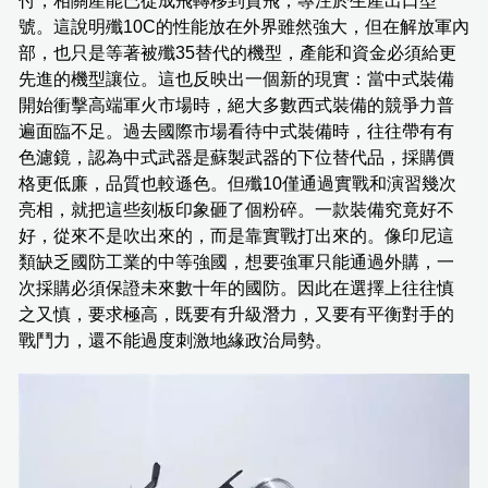
付，相關產能已從成飛轉移到貴飛，專注於生產出口型
號。這說明殲10C的性能放在外界雖然強大，但在解放軍內
部，也只是等著被殲35替代的機型，產能和資金必須給更
先進的機型讓位。這也反映出一個新的現實：當中式裝備
開始衝擊高端軍火市場時，絕大多數西式裝備的競爭力普
遍面臨不足。過去國際市場看待中式裝備時，往往帶有有
色濾鏡，認為中式武器是蘇製武器的下位替代品，採購價
格更低廉，品質也較遜色。但殲10僅通過實戰和演習幾次
亮相，就把這些刻板印象砸了個粉碎。一款裝備究竟好不
好，從來不是吹出來的，而是靠實戰打出來的。像印尼這
類缺乏國防工業的中等強國，想要強軍只能通過外購，一
次採購必須保證未來數十年的國防。因此在選擇上往往慎
之又慎，要求極高，既要有升級潛力，又要有平衡對手的
戰鬥力，還不能過度刺激地緣政治局勢。