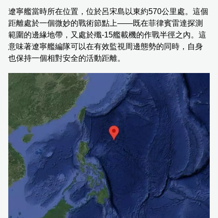
遼寧艦當時所在位置，位於呂宋島以東約570公里處。這個
距離處於一個微妙的戰術節點上——既在菲律賓雷達探測
範圍的邊緣地帶，又處於殲-15艦載機的作戰半徑之內。這
意味著遼寧艦編隊可以在有效監視周邊態勢的同時，自身
也保持一個相對安全的活動距離。