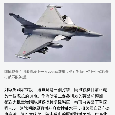
陣風戰機在國際市場上一向以先進著稱，但在對抗中仍被中式戰機
打破不敗神話。
對歐洲國家來說，這無疑是一個打擊。颱風戰機目前正處
於一個尷尬的境地。作為研製主要參與方的英國和德國，
都對大批量增購颱風戰機持懷疑態度，轉而向美國下單採
購F35。這說明颱風戰機的真實性能水平，研製國自己心裏
也有數。這也意味著，除去瑞典的鷹獅戰機之外，作為北