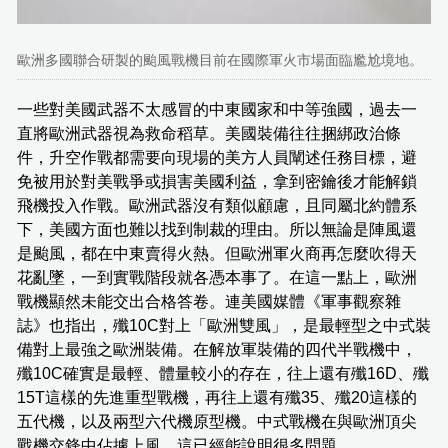
歐洲多國聯合研製的颱風戰機目前在國際軍火市場面臨尷尬境地。
一些對美國武器不太感冒的中東國家和中等強國，過去一
直將歐洲武器視為救命稻草。美國裝備往往捆綁政治條
件，升空作戰都需要向現場的美方人員闡述任務目標，避
免被用於對美戰爭或損害美國利益，拿到密鑰後才能解鎖
飛機投入作戰。歐洲武器沒有類似顧慮，且同屬北約體系
下，美國方面也難以找到制裁的理由。所以無論是陣風還
是颱風，都在中東賣得火熱。但歐洲軍火商再怎麼吹得天
花亂墜，一到實戰階段就各憑本事了。在這一點上，歐洲
戰機顯然未能交出合格答卷。連美國媒體《軍事觀察雜
誌》也指出，殲10C對上「歐洲雙風」，是最輕型之中式裝
備對上最強之歐洲裝備。在解放軍裝備的四代半戰機中，
殲10C確實是最輕、體量較小的存在，往上還有殲16D、殲
15T這樣的先進重型戰機，再往上還有殲35、殲20這樣的
五代機，以及兩型六代機原型機。中式戰機在與歐洲頂尖
戰機交鋒中佔據上風，這已經能說明很多問題。