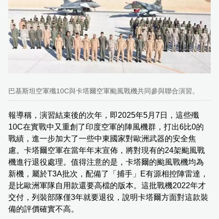
巴基斯坦空軍殲10C與卡塔爾空軍颱風戰機共同參與聯合演習。
報導稱，演習結束後的次年，即2025年5月7日，這些殲
10C在實戰中又重創了印度空軍的陣風機群，打出6比0的
戰績，進一步加大了一些中東國家對歐洲武器的安全焦
慮。卡塔爾空軍在當年年末宣佈，將對現有的24架颱風戰
機進行退役處理。值得注意的是，卡塔爾的颱風戰機均為
新機，屬於T3A批次，配備了「捕手」E有源相控陣雷達，
是比歐洲軍隊自用款還要高檔的版本。這批戰機2022年才
交付，列裝部隊僅3年就要退役，說明卡塔爾方面對這款裝
備的評價確實不高。