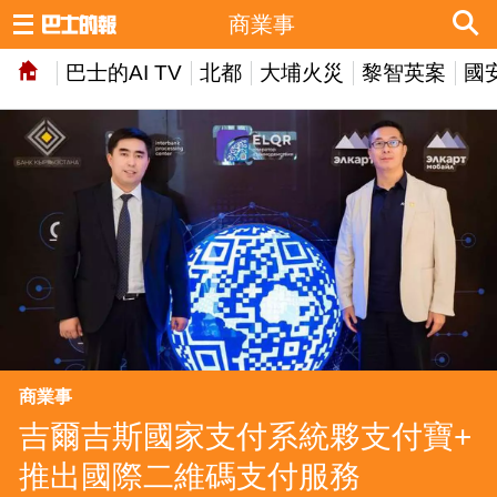
商業事
巴士的AI TV
北都
大埔火災
黎智英案
國
商業事
吉爾吉斯國家支付系統夥支付寶+
推出國際二維碼支付服務