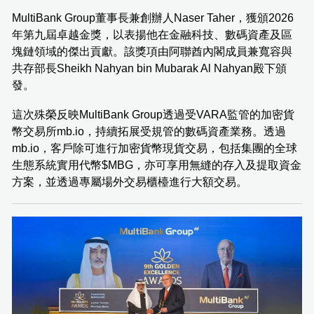
MultiBank Group董事長兼創辦人Naser Taher，獲頒2026
年第九屆卓越金獎，以表揚他在金融科技、數碼資產及區
塊鏈領域的傑出貢獻。該獎項由阿聯酋內閣成員兼寬容與
共存部長Sheikh Nahyan bin Mubarak Al Nahyan殿下頒
發。
這次殊榮反映MultiBank Group透過受VARA監管的加密貨
幣交易所mb.io，持續拓展受規管的數碼資產業務。透過
mb.io，客戶除可進行加密貨幣現貨交易，包括集團的全球
生態系統實用代幣$MBG，亦可享用無縫的存入及提取資金
方案，並透過專屬場外交易櫃檯進行大額交易。