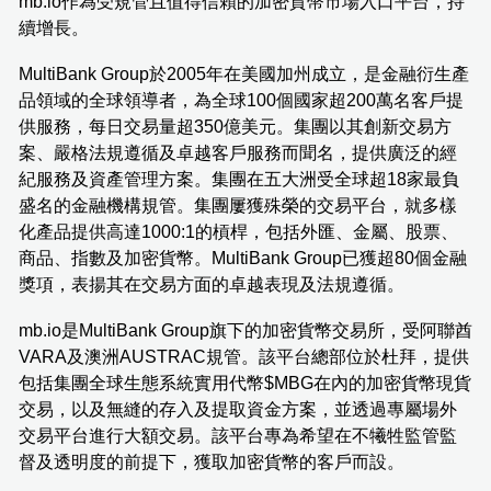
mb.io作為受規管且值得信賴的加密貨幣市場入口平台，持
續增長。
MultiBank Group於2005年在美國加州成立，是金融衍生產
品領域的全球領導者，為全球100個國家超200萬名客戶提
供服務，每日交易量超350億美元。集團以其創新交易方
案、嚴格法規遵循及卓越客戶服務而聞名，提供廣泛的經
紀服務及資產管理方案。集團在五大洲受全球超18家最負
盛名的金融機構規管。集團屢獲殊榮的交易平台，就多樣
化產品提供高達1000:1的槓桿，包括外匯、金屬、股票、
商品、指數及加密貨幣。MultiBank Group已獲超80個金融
獎項，表揚其在交易方面的卓越表現及法規遵循。
mb.io是MultiBank Group旗下的加密貨幣交易所，受阿聯酋
VARA及澳洲AUSTRAC規管。該平台總部位於杜拜，提供
包括集團全球生態系統實用代幣$MBG在內的加密貨幣現貨
交易，以及無縫的存入及提取資金方案，並透過專屬場外
交易平台進行大額交易。該平台專為希望在不犧牲監管監
督及透明度的前提下，獲取加密貨幣的客戶而設。