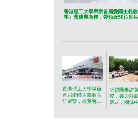
香港理工大學舉辦首屆愛國主義教
學）曹建農教授，帶領近50位師
香港理工大學舉辦
研習團走訪
首屆愛國主義教育
陵，參與莊
研習營，校董會主
儀式，溯源
席林大輝博士和副
千年文明根
校長（教學）曹建
大供圖
農教授，帶領近50
位師生赴西安、延
安進行7天研習考