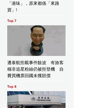
「港味」，原來都係「來路
貨」!
Top 7
遭泰航拒載事件餘波 有旅客
稱非追星粉絲仍被拒登機 自
費買機票回國未獲賠償
Top 8