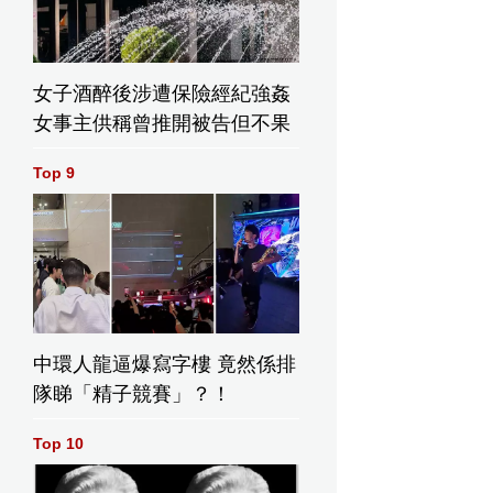
女子酒醉後涉遭保險經紀強姦
女事主供稱曾推開被告但不果
Top 9
中環人龍逼爆寫字樓 竟然係排
隊睇「精子競賽」？！
Top 10