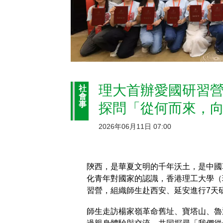
理大首辦愛國研習
社
會
事
探問「從何而來，
2026年06月11日 07:00
陝西，是華夏文明的千年沃土，是中國
化青年對國家的認識，香港理工大學（理
習營，組織師生赴西安、延安進行7天
師生走訪楊家嶺革命舊址、寶塔山、魯