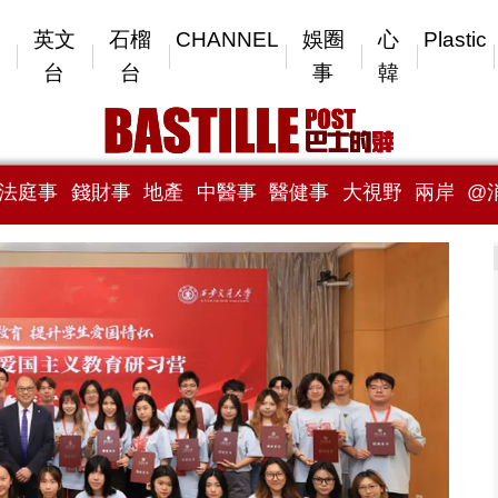
英文
石榴
CHANNEL
娛圈
心
Plastic
台
台
事
韓
法庭事
錢財事
地產
中醫事
醫健事
大視野
兩岸
@