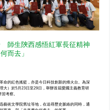
營 師生陝西感悟紅軍長征精神
向何而去」
革命的紅色搖籃，亦是今日科技創新的烽火台。為深
大）於5月23日至29日，舉辦首屆愛國主義教育研
研習考察。
迅藝術文學院舊址等地，在追尋歷史脈絡的同時，通