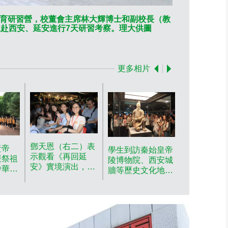
育研習營，校董會主席林大輝博士和副校長（教
研習團走訪黃
生赴西安、延安進行7天研習考察。理大供圖
更多相片
鄧天恩（右二）表
黃帝
學生到訪秦始皇帝
研習團參觀
示觀看《再回延
嚴祭祖
陵博物院、西安城
原．陝西科
安》實境演出，能
中華五
牆等歷史文化地
平台。理大
身歷其境地感受當
脈。理
標，親身感受華夏
年紅軍的艱辛歷
文明的深厚底蘊。
程。理大供圖
理大供圖