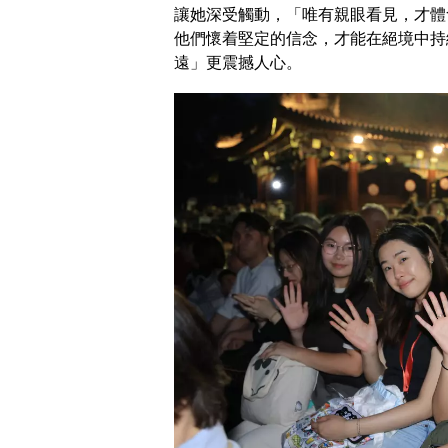
讓她深受觸動，「唯有親眼看見，才體
他們懷着堅定的信念，才能在絕境中持
遠」更震撼人心。