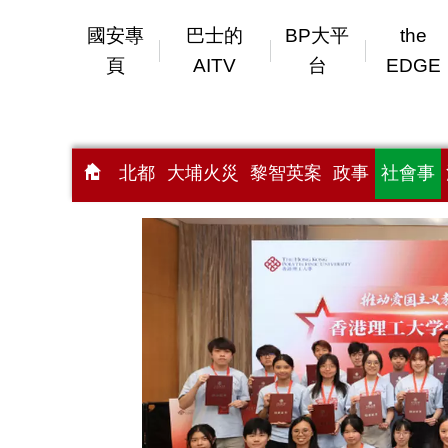
國安專
巴士的
BP大平
the
頁
AITV
台
EDGE
北都
大埔火災
黎智英案
政事
社會事