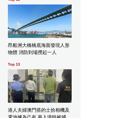
昂船洲大橋橋底海面發現人形
物體 消防到場撈起一人
Top 13
港人夫婦澳門搭的士拾相機及
電池據為己有 再入境時被捕