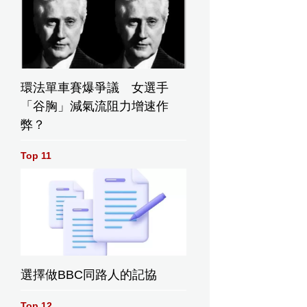
環法單車賽爆爭議 女選手
「谷胸」減氣流阻力增速作
弊？
Top 11
選擇做BBC同路人的記協
Top 12