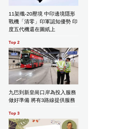
11架殲-20壓境 中印邊境隱形
戰機「清零」印軍認知優勢 印
度五代機還在圖紙上
Top 2
九巴到新皇崗口岸為投入服務
做好準備 將有3路線提供服務
Top 3