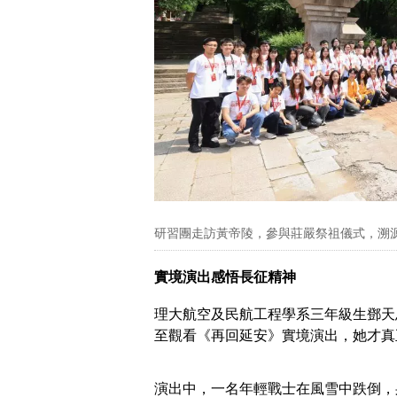
研習團走訪黃帝陵，參與莊嚴祭祖儀式，溯
實境演出感悟長征精神
理大航空及民航工程學系三年級生鄧天
至觀看《再回延安》實境演出，她才真
演出中，一名年輕戰士在風雪中跌倒，