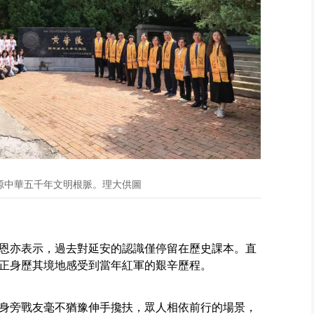
源中華五千年文明根脈。理大供圖
恩亦表示，過去對延安的認識僅停留在歷史課本。直
正身歷其境地感受到當年紅軍的艱辛歷程。
身旁戰友毫不猶豫伸手攙扶，眾人相依前行的場景，