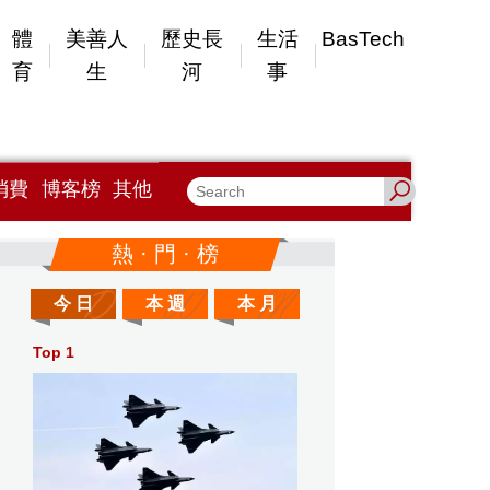
體
美善人
歷史長
生活
BasTech
育
生
河
事
消費
博客榜
其他
熱 · 門 · 榜
今 日
本 週
本 月
Top 1