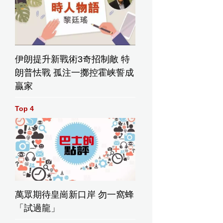
伊朗提升新戰術3奇招制敵 特
朗普怯戰 孤注一擲控霍峡誓成
贏家
Top 4
萬眾期待皇崗新口岸 勿一窩蜂
「試過龍」