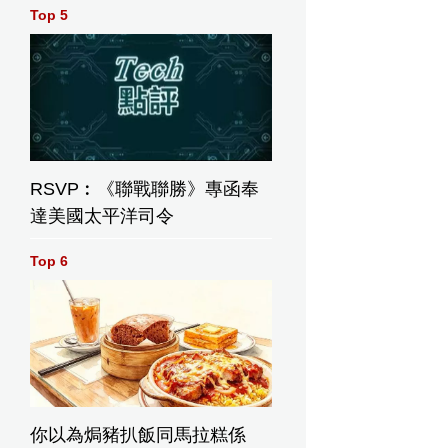
Top 5
帝陵，參與莊嚴祭祖儀式，溯源中華五千年文明根脈。理大供圖
RSVP︰《聯戰聯勝》專函奉
達美國太平洋司令
Top 6
理大校董會主席林
秦創
施采瑤建議，未來
大輝博士，寄語學
技創新
的研習活動可加強
生畢業後在發展個
供圖
兩地學生互動。理
人事業的同時，要
大供圖
融入國家發展大
局。理大供圖
你以為焗豬扒飯同馬拉糕係