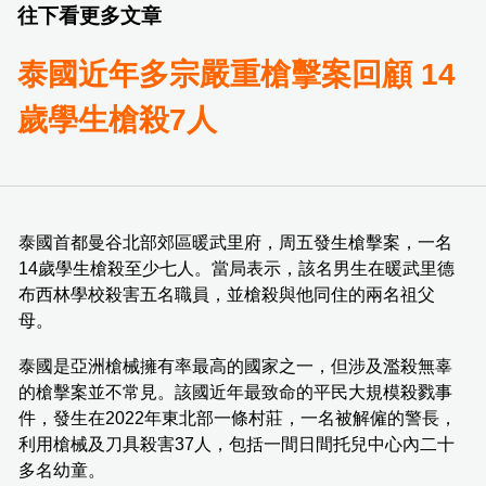
往下看更多文章
泰國近年多宗嚴重槍擊案回顧 14
歲學生槍殺7人
泰國首都曼谷北部郊區暖武里府，周五發生槍擊案，一名
14歲學生槍殺至少七人。當局表示，該名男生在暖武里德
布西林學校殺害五名職員，並槍殺與他同住的兩名祖父
母。
泰國是亞洲槍械擁有率最高的國家之一，但涉及濫殺無辜
的槍擊案並不常見。該國近年最致命的平民大規模殺戮事
件，發生在2022年東北部一條村莊，一名被解僱的警長，
利用槍械及刀具殺害37人，包括一間日間托兒中心內二十
多名幼童。