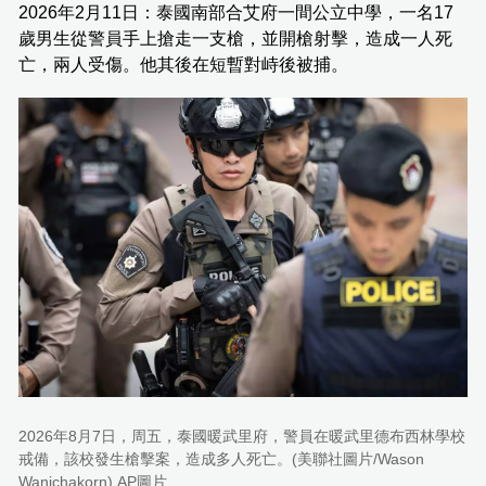
2026年2月11日：泰國南部合艾府一間公立中學，一名17
歲男生從警員手上搶走一支槍，並開槍射擊，造成一人死
亡，兩人受傷。他其後在短暫對峙後被捕。
2026年8月7日，周五，泰國暖武里府，警員在暖武里德布西林學校
戒備，該校發生槍擊案，造成多人死亡。(美聯社圖片/Wason
Wanichakorn) AP圖片