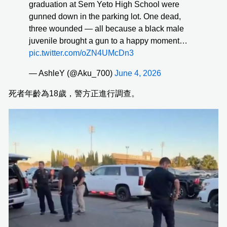
graduation at Sem Yeto High School were
gunned down in the parking lot. One dead,
three wounded — all because a black male
juvenile brought a gun to a happy moment…
pic.twitter.com/oZN4UMcDn3
— AshleY (@Aku_700)
June 4, 2026
死者年齡為18歲，警方正進行調查。