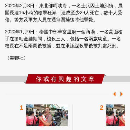
2020年2月8日：東北部呵叻府，一名士兵因土地糾紛，展
開長達16小時的槍擊狂潮，造成至少29人死亡，數十人受
傷。警方及軍方人員在通宵圍捕後將他擊斃。
2020年1月9日：泰國中部華富里府一個商場，一名蒙面槍
手在搶劫金舖期間，槍殺三人，包括一名兩歲幼童。一名
校長在不足兩周後被捕，並在承認謀殺罪後被判處死刑。
（美聯社）
你 或 有 興 趣 的 文 章