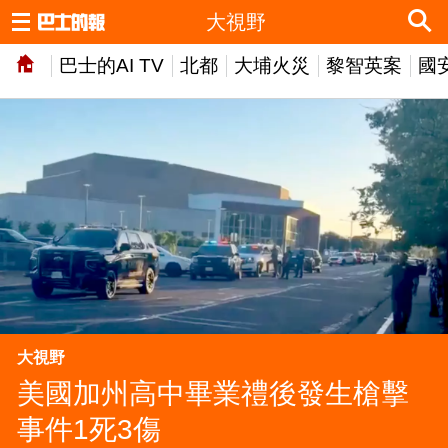
大視野
巴士的AI TV
北都
大埔火災
黎智英案
國
大視野
美國加州高中畢業禮後發生槍擊
事件1死3傷