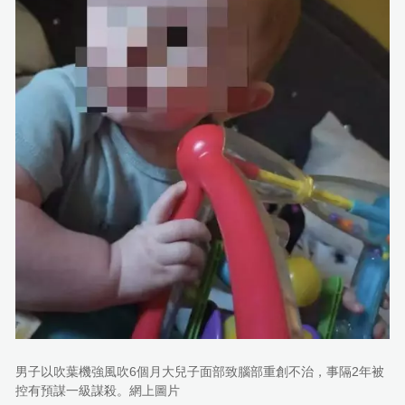
男子以吹葉機強風吹6個月大兒子面部致腦部重創不治，事隔2年被
控有預謀一級謀殺。網上圖片