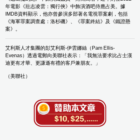
年電影《壯志凌雲：獨行俠》中飾演酒吧侍應占美。據
IMDB資料顯示，他亦曾參演多部著名電視罪案劇，包括
《海軍罪案調查處：洛杉磯》、《罪案終結》及《鐵證懸
案》。
艾利斯人才集團的彭艾利斯-伊雲娜絲（Pam Ellis-
Evenas）透過電郵向美聯社表示：「我無法要求比占士漢
迪更有才華、更謙遜有禮的客戶兼朋友。」
（美聯社）