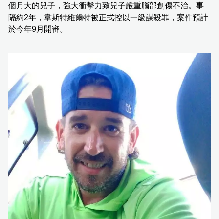
個月大的兒子，強大衝擊力致兒子嚴重腦部創傷不治。事
隔約2年，韋斯特維爾特被正式控以一級謀殺罪，案件預計
於今年9月開審。