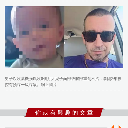
男子以吹葉機強風吹6個月大兒子面部致腦部重創不治，事隔2年被
控有預謀一級謀殺。網上圖片
你 或 有 興 趣 的 文 章