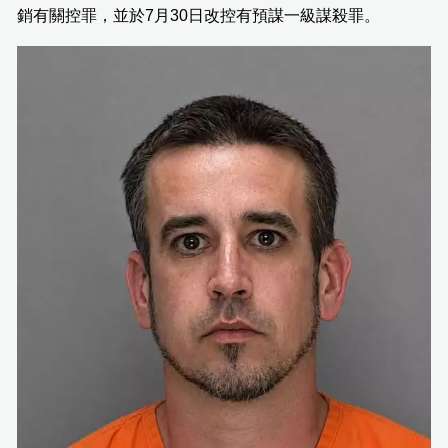
銷有關控罪，並於7月30日改控有預謀一級謀殺罪。