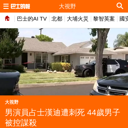
大視野
巴士的AI TV
北都
大埔火災
黎智英案
國
大視野
男演員占士漢迪遭刺死 44歲男子
被控謀殺