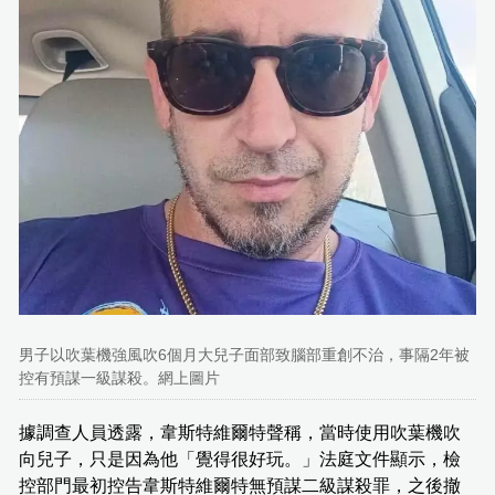
男子以吹葉機強風吹6個月大兒子面部致腦部重創不治，事隔2年被
控有預謀一級謀殺。網上圖片
據調查人員透露，韋斯特維爾特聲稱，當時使用吹葉機吹
向兒子，只是因為他「覺得很好玩。」法庭文件顯示，檢
控部門最初控告韋斯特維爾特無預謀二級謀殺罪，之後撤