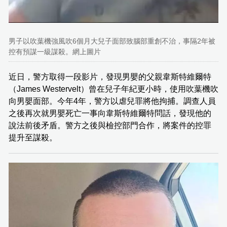
男子以吹葉機強風吹6個月大兒子面部致腦部重創不治，事隔2年被
控有預謀一級謀殺。網上圖片
近日，警方取得一段影片，發現男嬰的父親韋斯特維爾特
（James Westervelt）曾在兒子年紀更小時，使用吹葉機吹
向男嬰面部。今年4年，警方以虐兒罪將他拘捕。調查人員
之後再次就男嬰死亡一事向韋斯特維爾特問話，發現他的
說法前後矛盾。警方之後與檢控部門合作，將案件的控罪
提升至謀殺。