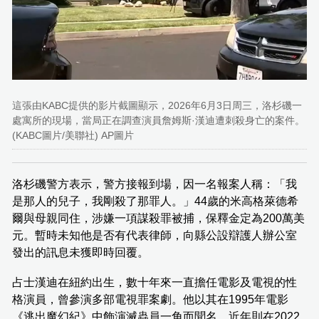
這張由KABC提供的影片截圖顯示，2026年6月3日周三，洛杉磯一
處寓所的現場，當局正在調查演員詹姆斯·漢迪遭刺殺身亡的案件。
(KABC圖片/美聯社) AP圖片
洛杉磯警方表示，警方接報到場，因一名報案人稱：「我
是那人的兒子，我剛殺了那罪人。」44歲的米高格萊德希
爾與母親同住，涉嫌一項謀殺罪被捕，保釋金定為200萬美
元。暫時未知他是否有代表律師，向縣公設辯護人辦公室
發出的訊息未獲即時回覆。
占士漢迪在紐約出生，數十年來一直擔任電影及電視的性
格演員，曾參演多部電視罪案劇。他以其在1995年電影
《逃出魔幻紀》中飾演滅蟲員一角而聞名，近年則在2022