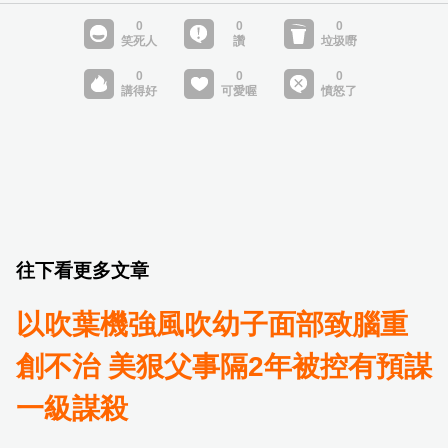
往下看更多文章
以吹葉機強風吹幼子面部致腦重
創不治 美狠父事隔2年被控有預謀
一級謀殺