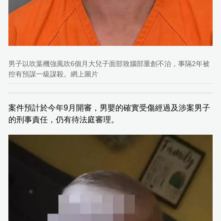
男子以吹葉機強風吹6個月大兒子面部致腦部重創不治，事隔2年被
控有預謀一級謀殺。網上圖片
案件預計於今年9月開審，男嬰的確實受傷經過及涉案男子
的刑事責任，仍有待法庭審理。