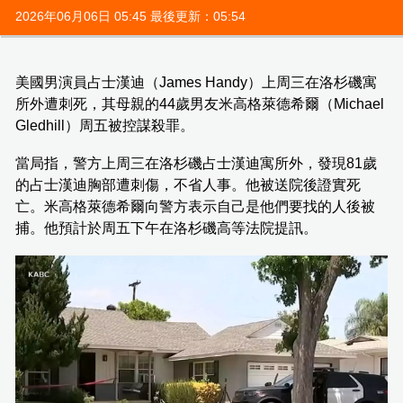
2026年06月06日 05:45 最後更新：05:54
美國男演員占士漢迪（James Handy）上周三在洛杉磯寓
所外遭刺死，其母親的44歲男友米高格萊德希爾（Michael
Gledhill）周五被控謀殺罪。
當局指，警方上周三在洛杉磯占士漢迪寓所外，發現81歲
的占士漢迪胸部遭刺傷，不省人事。他被送院後證實死
亡。米高格萊德希爾向警方表示自己是他們要找的人後被
捕。他預計於周五下午在洛杉磯高等法院提訊。