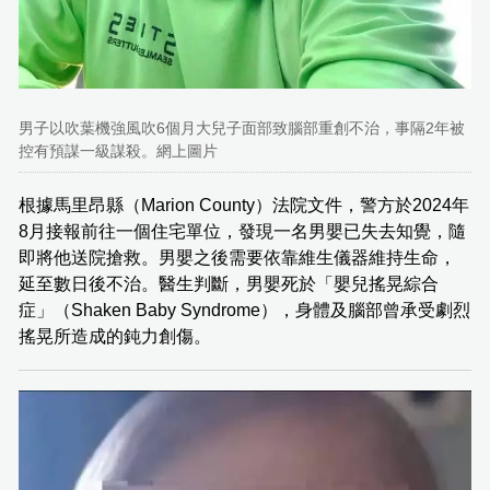
男子以吹葉機強風吹6個月大兒子面部致腦部重創不治，事隔2年被
控有預謀一級謀殺。網上圖片
根據馬里昂縣（Marion County）法院文件，警方於2024年
8月接報前往一個住宅單位，發現一名男嬰已失去知覺，隨
即將他送院搶救。男嬰之後需要依靠維生儀器維持生命，
延至數日後不治。醫生判斷，男嬰死於「嬰兒搖晃綜合
症」（Shaken Baby Syndrome），身體及腦部曾承受劇烈
搖晃所造成的鈍力創傷。