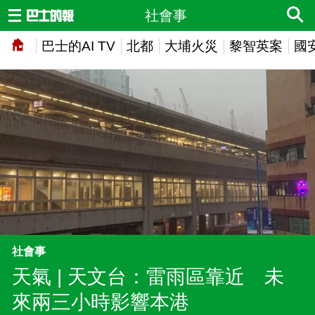
社會事
巴士的AI TV
北都
大埔火災
黎智英案
國
社會事
天氣 | 天文台：雷雨區靠近 未
來兩三小時影響本港