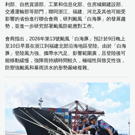
利部、自然資源部、工業和信息化部、住房城鄉建設部、
交通運輸部等部門，聯同浙江、福建、河北及其他可能受
影響的省份進行聯合會商，研判颱風「白海豚」的發展趨
勢，並進一步研究部署颱風防範應對工作。
會商指出，2026年第13號颱風「白海豚」預計於9日晚上
至10日早晨在浙江到福建北部沿海地區登陸。由於「白海
豚」登陸風力強、攜帶水汽足、影響範圍廣，且登陸後可
能移動緩慢，強降雨持續時間較久，極端性與致災性強，
防禦強颱風和暴雨洪水的形勢嚴峻複雜。