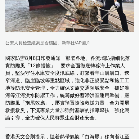
公安人員檢查纜索是否穩固。新華社/AP圖片
國家防辦8⺼8日印發通知，部署各地、各流域防指細化落
實防颱風「12條措施」，要求全面徹底轉移海上作業人
員，堅決守住水庫安全度汛底線，盯緊看牢山溝溝口、狹
窄河道、臨崖臨坡等重點區域，強化非正規景點和施工工
地等防汛安全管理，全力確保文旅交通領域安全，抓好淮
河等江河洪水防禦工作，統籌做好蓄滯洪區運用準備，嚴
防颱風「拖尾效應」，壓實預置搶險救援力量，全力開展
救援救災，下沉專業力量加強對基層的指導幫扶，強化輿
論引導，全力確保人民群眾生命財產安全。
香港天文台則提示，隨着熱帶氣旋「白海豚」移向浙江至