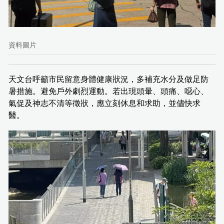
資料圖片
天文台呼籲市民留意身體健康狀況，多補充水分及做足防
暑措施。避免戶外劇烈運動。若出現頭暈、頭痛、噁心、
氣促及神志不清等徵狀，應立刻休息和求助，並儘快求
醫。