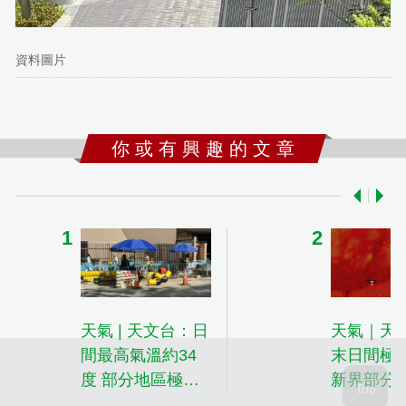
資料圖片
你 或 有 興 趣 的 文 章
天氣 | 天文台：日
天氣｜天
間最高氣溫約34
末日間極
度 部分地區極端
新界部分
酷熱
達36度或