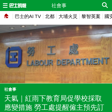
社會事
巴士的AI TV
北都
大埔火災
黎智英案
國
社會事
天氣｜紅雨下教育局促學校採取
應變措施 勞工處提醒僱主預先訂