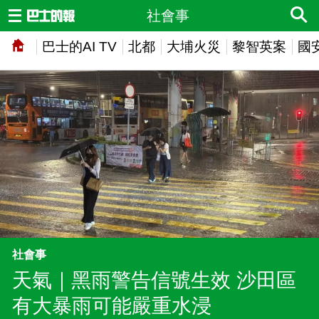
社會事
巴士的AI TV
北都
大埔火災
黎智英案
國
社會事
天氣｜黑雨警告信號生效 沙田區
有大暴雨可能嚴重水浸