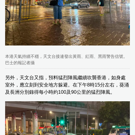
本港天氣持續不穩，天文台接連發出黃雨、紅雨、黑雨警告信號。
巴士的報記者攝
另外，天文台又指，預料猛烈陣風繼續吹襲香港，如身處
室外，應立刻到安全地方躲避。在下午8時15分左右，葵涌
及長洲分別錄得每小時約100及90公里的猛烈陣風。