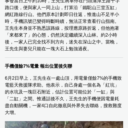
事發當日上午約10時，王先生將車停在門頭溝潭王路十字
路口後，便與家人一同上山，打算沿「鐵駝山三堂五缸」
網紅路線行山。他們原本計劃即日往返，惟進山不足半小
時，手機訊號已變得時斷時續，無法正常查看行山指南。
王先生本身並不熟悉該路線，按理應原路折返，但他抱著
「來都來了」的心態，仍然決定繼續深入山林。約2小時
後，一家人已完全找不到方向，迷失在深山之中。當晚，
王先生與妻兒只能在一塊大石上勉強過夜。
手機僅餘7%電量 報出位置後失聯
6月2日早上，王先生在一處山頂，用電量僅餘7%的手機致
電藍天救援隊求助。他表示，自己身處一個名為「紅坑」
的水坑及一塊巨石附近，估計位置可能位於「一缸」與
「二缸」之間。惟通話後不久，王先生的手機便因電量耗
盡自動關機，一家4口自此徹底與外界失去聯絡，搜救難度
大增。