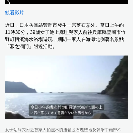
觀看影片
近日，日本兵庫縣豐岡市發生一宗落石意外。當日上午約
11時30分，39歲女子池上麻理與家人前往兵庫縣豐岡市竹
野町切濱海水浴場遊玩，期間一家人在海灘北側著名景點
「澱之洞門」附近活動。
女子站洞穴附近替家人拍照不慎遭鬆脫石塊墜地反彈擊中頭部不