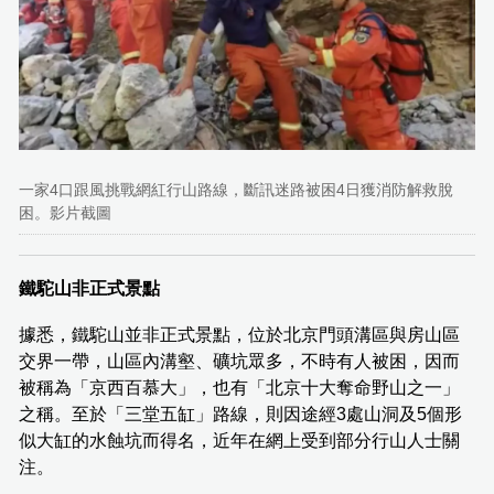
一家4口跟風挑戰網紅行山路線，斷訊迷路被困4日獲消防解救脫
困。影片截圖
鐵駝山非正式景點
據悉，鐵駝山並非正式景點，位於北京門頭溝區與房山區
交界一帶，山區內溝壑、礦坑眾多，不時有人被困，因而
被稱為「京西百慕大」，也有「北京十大奪命野山之一」
之稱。至於「三堂五缸」路線，則因途經3處山洞及5個形
似大缸的水蝕坑而得名，近年在網上受到部分行山人士關
注。