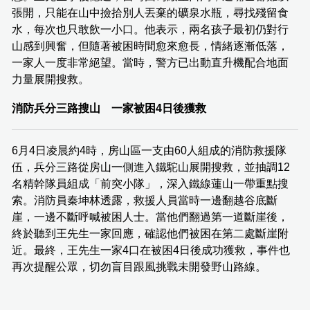
張開，只能在山中撿拾別人丟棄的礦泉水瓶，尋找殘留食
水，每次也只敢飲一小口。他表示，兩名孩子最初仍對行
山感到興奮，但隨著被困時間愈來愈長，情緒逐漸低落，
一家人一度非常絕望。當時，警方已出動直升機配合地面
力量展開搜救。
消防兵分三路搜山 一家被困4日後獲救
6月4日凌晨約4時，房山區一支由60人組成的消防救援隊
伍，兵分三路從房山一側進入鐵駝山展開搜救，並抽調12
名精幹隊員組成「前突小隊」，深入鐵線蓮山一帶重點搜
索。消防員秦坤林透露，救援人員當時一邊翻越谷底斷
崖，一邊不斷呼喊被困人士。當他們翻過第一道斷崖後，
終於聽到王先生一家回應，確認他們被困在第二處斷崖附
近。最終，王先生一家4口在被困4日後成功獲救，事件也
再次提醒公眾，切勿盲目跟風挑戰未開發野山路線。