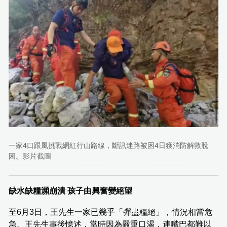
一家4口跟風挑戰網紅行山路線，斷訊迷路被困4日獲消防解救脫
困。影片截圖
缺水缺糧瀕崩潰 孩子由興奮變絕望
至6月3日，王先生一家已幾乎「彈盡糧絕」，情況相當危
急。王先生事後憶述，當時因為嚴重口渴，連嘴巴都難以