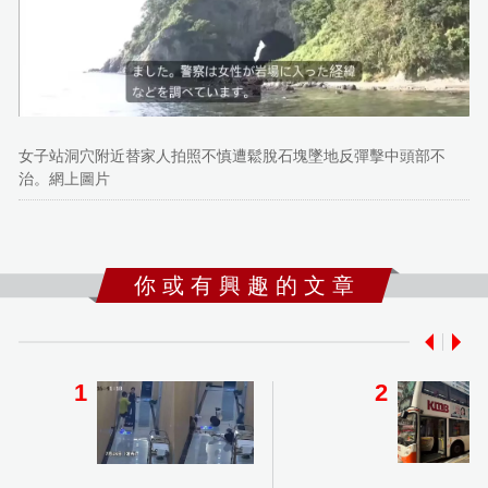
女子站洞穴附近替家人拍照不慎遭鬆脫石塊墜地反彈擊中頭部不
治。網上圖片
你 或 有 興 趣 的 文 章