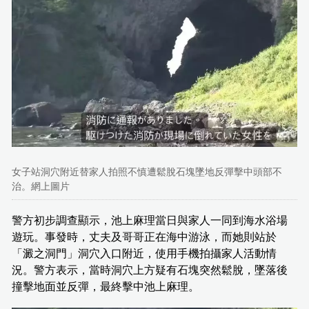
女子站洞穴附近替家人拍照不慎遭鬆脫石塊墜地反彈擊中頭部不
治。網上圖片
警方初步調查顯示，池上麻理當日與家人一同到海水浴場
遊玩。事發時，丈夫及哥哥正在海中游泳，而她則站於
「澱之洞門」洞穴入口附近，使用手機拍攝家人活動情
況。警方表示，當時洞穴上方疑有石塊突然鬆脫，墜落後
撞擊地面並反彈，最終擊中池上麻理。