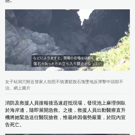
態。
女子站洞穴附近替家人拍照不慎遭鬆脫石塊墜地反彈擊中頭部不
治。網上圖片
消防及救援人員接報後迅速趕抵現場，發現池上麻理倒臥
於海岸邊，隨即展開急救。之後，救援人員出動醫療直升
機將她緊急送往醫院搶救，惟最終因傷勢嚴重，於院內宣
告死亡。