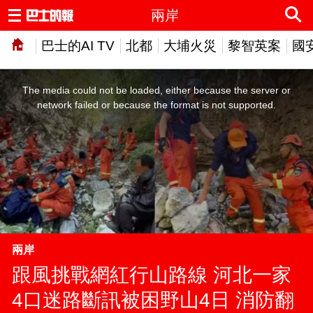
兩岸
巴士的AI TV
北都
大埔火災
黎智英案
國
This
is
a
The media could not be loaded, either because the server or
modal
window.
network failed or because the format is not supported.
兩岸
跟風挑戰網紅行山路線 河北一家
4口迷路斷訊被困野山4日 消防翻