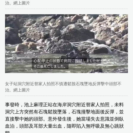
治。網上圖片
女子站洞穴附近替家人拍照不慎遭鬆脫石塊墜地反彈擊中頭部不
治。網上圖片
事發時，池上麻理正站在海岸洞穴附近替家人拍照，未料
洞穴上方突然有石塊鬆脫墜落，石塊撞擊地面後反彈，並
直接擊中她的頭部。意外發生後，她當場失去意識並倒臥
血泊，頭部及耳部大量出血，隨即陷入無呼吸及無心跳狀