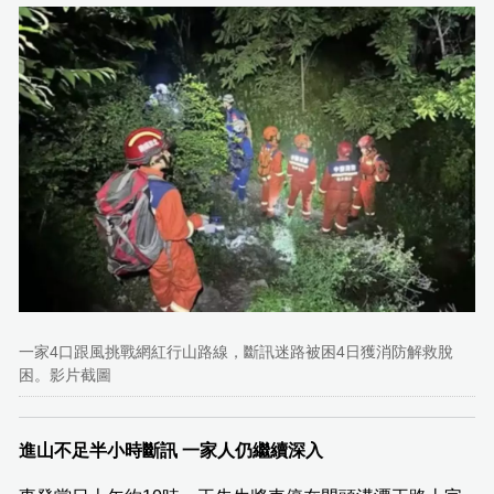
一家4口跟風挑戰網紅行山路線，斷訊迷路被困4日獲消防解救脫
困。影片截圖
進山不足半小時斷訊 一家人仍繼續深入