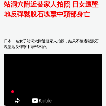
站洞穴附近替家人拍照 日女遭墜
地反彈鬆脫石塊擊中頭部身亡
日本一名女子站洞穴附近替家人拍照，結果不慎遭鬆脫石
塊墜地反彈擊中頭部不治。