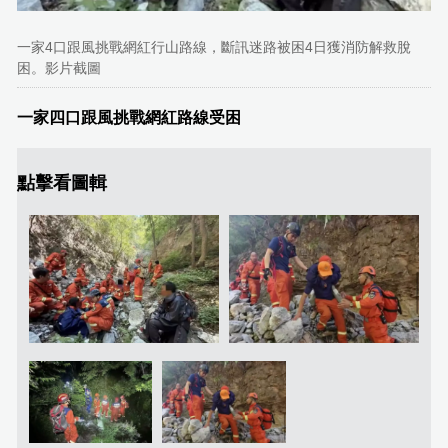
一家4口跟風挑戰網紅行山路線，斷訊迷路被困4日獲消防解救脫
困。影片截圖
一家四口跟風挑戰網紅路線受困
點擊看圖輯