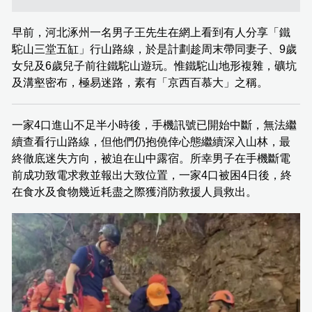
早前，河北涿州一名男子王先生在網上看到有人分享「鐵
駝山三堂五缸」行山路線，於是計劃趁周末帶同妻子、9歲
女兒及6歲兒子前往鐵駝山遊玩。惟鐵駝山地形複雜，礦坑
及溝壑密布，極易迷路，素有「京西百慕大」之稱。
一家4口進山不足半小時後，手機訊號已開始中斷，無法繼
續查看行山路線，但他們仍抱僥倖心態繼續深入山林，最
終徹底迷失方向，被迫在山中露宿。所幸男子在手機斷電
前成功致電求救並報出大致位置，一家4口被困4日後，終
在食水及食物幾近耗盡之際獲消防救援人員救出。