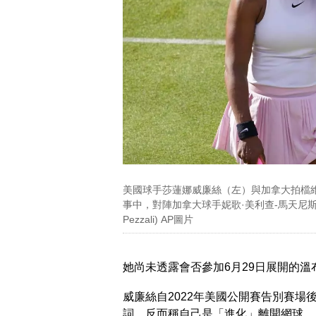
美國球手莎蓮娜威廉絲（左）與加拿大拍檔
事中，對陣加拿大球手妮歌·美利查-馬天尼斯及
Pezzali) AP圖片
她尚未透露會否參加6月29日展開的溫
威廉絲自2022年美國公開賽告別賽
詞，反而稱自己是「進化」離開網球。