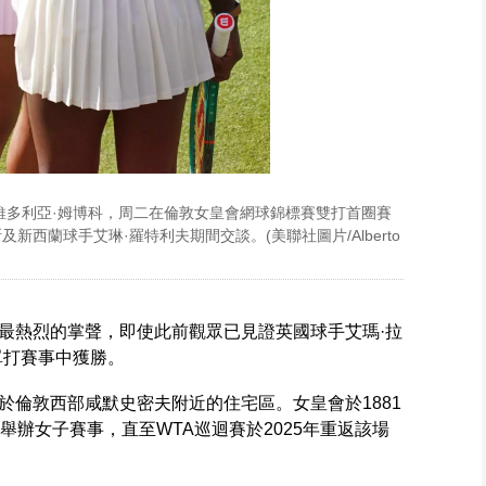
維多利亞·姆博科，周二在倫敦女皇會網球錦標賽雙打首圈賽
新西蘭球手艾琳·羅特利夫期間交談。(美聯社圖片/Alberto
最熱烈的掌聲，即使此前觀眾已見證英國球手艾瑪·拉
單打賽事中獲勝。
於倫敦西部咸默史密夫附近的住宅區。女皇會於1881
舉辦女子賽事，直至WTA巡迴賽於2025年重返該場