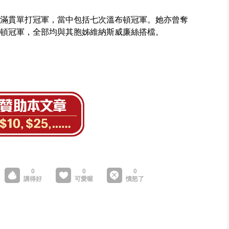
大滿貫單打冠軍，當中包括七次溫布頓冠軍。她亦曾奪
布頓冠軍，全部均與其胞姊維納斯威廉絲搭檔。