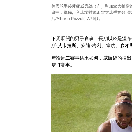
美國球手莎蓮娜威廉絲（左）與加拿大拍檔
事中，準備步入球場對陣加拿大球手妮歌·美
片/Alberto Pezzali) AP圖片
下周展開的男子賽事，長期以來是溫布
斯·艾卡拉斯、安迪·梅利、拿度、森柏
無論周二賽事結果如何，威廉絲的復出
雙打賽事。