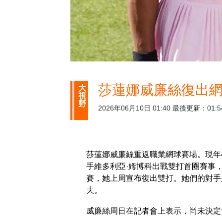
莎蓮娜威廉絲復出網
大
視
野
2026年06月10日 01:40 最後更新：01:5
莎蓮娜威廉絲重返職業網球賽場。現年
手維多利亞·姆博科出戰雙打首圈賽事
賽，她上周宣布復出雙打。她們的對手是
夫。
威廉絲周日在記者會上表示，尚未決定