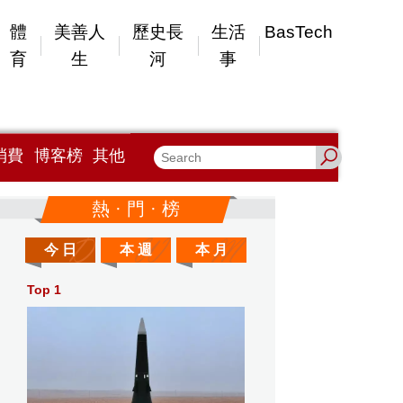
體
美善人
歷史長
生活
BasTech
育
生
河
事
消費
博客榜
其他
熱 · 門 · 榜
今 日
本 週
本 月
Top 1