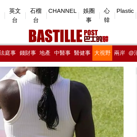
英文
石榴
CHANNEL
娛圈
心
Plastic
台
台
事
韓
法庭事
錢財事
地產
中醫事
醫健事
大視野
兩岸
@