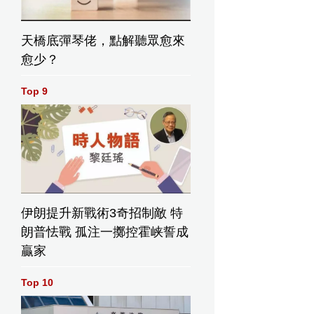
天橋底彈琴佬，點解聽眾愈來
愈少？
Top 9
伊朗提升新戰術3奇招制敵 特
朗普怯戰 孤注一擲控霍峡誓成
贏家
Top 10