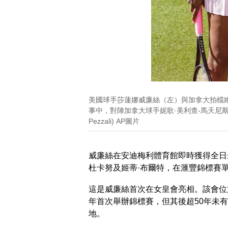
美國球手莎蓮娜威廉絲（左）與加拿大拍檔
事中，對陣加拿大球手妮歌·美利查-馬天尼斯及
Pezzali) AP圖片
威廉絲在安迪梅利體育館即時獲得全日
杜卡努及姬蒂·布爾特，在滙豐錦標賽
這是威廉絲首次在女皇會亮相。該會位
年首次舉辦錦標賽，但其後超50年未有
地。