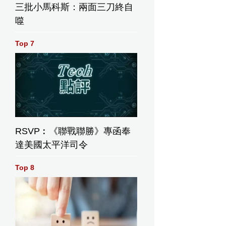
三批小馬科斯：兩面三刀終自
噬
Top 7
RSVP︰《聯戰聯勝》專函奉
達美國太平洋司令
Top 8