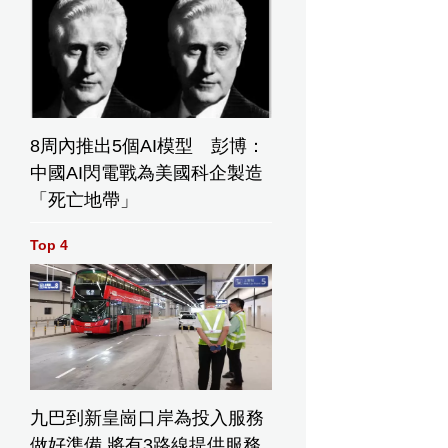
8周內推出5個AI模型 彭博：
中國AI閃電戰為美國科企製造
「死亡地帶」
Top 4
九巴到新皇崗口岸為投入服務
做好準備 將有3路線提供服務