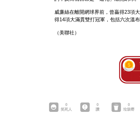
威廉絲在離開網球界前，曾贏得23項
得14項大滿貫雙打冠軍，包括六次溫
（美聯社）