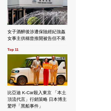
女子酒醉後涉遭保險經紀強姦
女事主供稱曾推開被告但不果
Top 11
比亞迪 K-Car殺入東京 「本土
頂流代言」行銷策略 日本博主
驚呼「黑船事件」