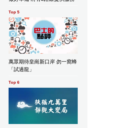
Top 5
萬眾期待皇崗新口岸 勿一窩蜂
「試過龍」
Top 6