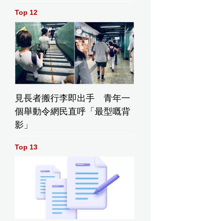
Top 12
見長者搬行李即出手 青年一
個舉動令網民直呼「最型嘅背
影」
Top 13