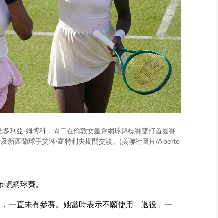
維多利亞·姆博科，周二在倫敦女皇會網球錦標賽雙打首圈賽
新西蘭球手艾琳·羅特利夫期間交談。(美聯社圖片/Alberto
布頓網球賽。
場後，一直未有參賽。她當時表示不願使用「退役」一