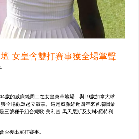
壇 女皇會雙打賽事獲全場掌聲
4
44歲的威廉絲周二在女皇會草地場，與19歲加拿大球
，獲全場觀眾起立鼓掌。這是威廉絲近四年來首場職業
三號種子組合妮歌·美利查-馬天尼斯及艾琳·羅特利
會否復出單打賽事。