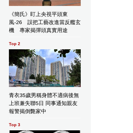
《簡氏》盯上央視平頭東
風-26 誤把工藝改進當反艦玄
機 專家揭彈頭真實用途
Top 2
青衣35歲男稱身體不適病後無
上班兼失聯5日 同事通知親友
報警揭倒斃家中
Top 3