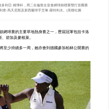
維多利亞·姆博科，周二在倫敦女皇會網球錦標賽雙打首圈賽
利查-馬天尼斯及新西蘭球手艾琳·羅特利夫。(美聯社圖
頓網球賽的主要草地熱身賽之一，歷屆冠軍包括卡洛
斯、碧加及麥根萊。
將至少持續多一周，她亦會到德國參加柏林公開賽的