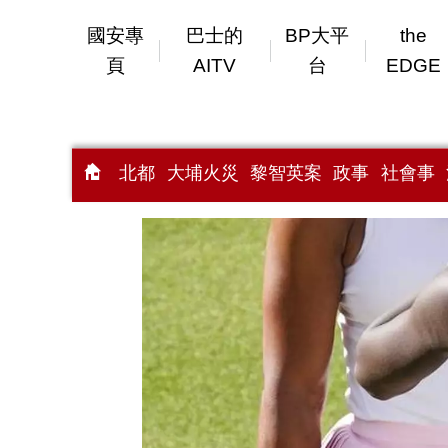
國安專
巴士的
BP大平
the
頁
AITV
台
EDGE
北都
大埔火災
黎智英案
政事
社會事