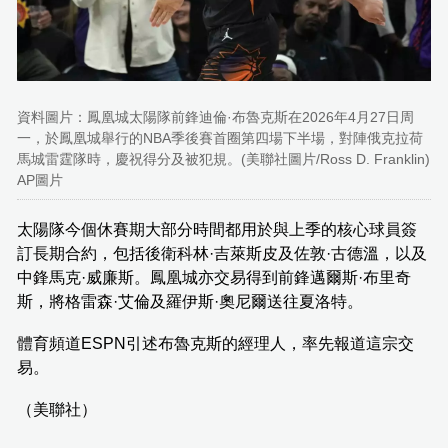
資料圖片：鳳凰城太陽隊前鋒迪倫·布魯克斯在2026年4月27日周
一，於鳳凰城舉行的NBA季後賽首圈第四場下半場，對陣俄克拉荷
馬城雷霆隊時，慶祝得分及被犯規。(美聯社圖片/Ross D. Franklin)
AP圖片
太陽隊今個休賽期大部分時間都用於與上季的核心球員簽
訂長期合約，包括後衛科林·吉萊斯皮及佐敦·古德溫，以及
中鋒馬克·威廉斯。鳳凰城亦交易得到前鋒邁爾斯·布里奇
斯，將格雷森·艾倫及羅伊斯·奧尼爾送往夏洛特。
體育頻道ESPN引述布魯克斯的經理人，率先報道這宗交
易。
（美聯社）