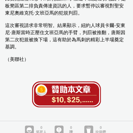
板凳區第二排負責傳達資訊的人，要求暫停以審視對聖安
東尼奧維克托·文班亞馬的犯規判罰。
這次審視請求非常明智。結果顯示，紐約人球員卡爾-安東
尼·唐斯當時正壓住文班亞馬的手臂，判罰被推翻，唐斯因
第二次犯規被換下場，這有助於為馬刺的精彩上半場奠定
基調。
（美聯社）