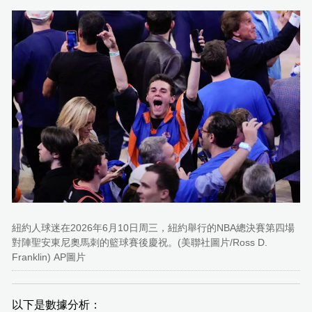
紐約人球迷在2026年6月10日周三，紐約舉行的NBA總決賽第四場
對陣聖安東尼奧馬刺的籃球賽後慶祝。(美聯社圖片/Ross D.
Franklin) AP圖片
以下是數據分析：