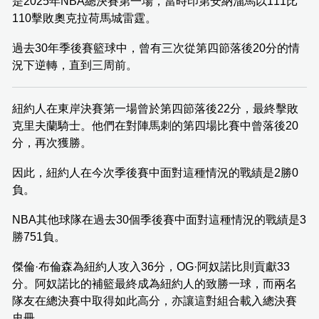
是2025年NBA總決賽第一場，當時印第安納溜馬以111比
110擊敗奧克拉荷馬城雷霆。
過去30年季後賽籃球中，曾有三次從第四節落後20分的情
況下逆轉，直到三周前。
紐約人在東岸決賽第一場曾於第四節落後22分，最終擊敗
克里夫蘭騎士。他們在對陣馬刺的第四場比賽中曾落後20
分，再次獲勝。
因此，紐約人在今次季後賽中面對這種情況的戰績是2勝0
負。
NBA其他球隊在過去30個季後賽中面對這種情況的戰績是3
勝751負。
傑倫·布倫森為紐約人攻入36分，OG·阿奴諾比則貢獻33
分。阿奴諾比的補籃最終成為紐約人的致勝一球，而兩名
隊友在總決賽中取得如此高分，亦讓這對組合載入總決賽
史冊。