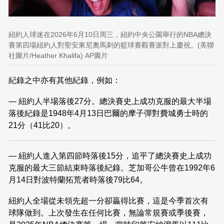
紐約人球迷在2026年6月10日周三，紐約中央公園舉行的NBA總決
賽第四場紐約人對聖安東尼奧馬刺的籃球賽觀賽派對上慶祝。(美聯
社圖片/Heather Khalifa) AP圖片
紀錄之中亦有其他紀錄，例如：
— 紐約人半場落後27分。總決賽史上成功克服的最大半場
落後紀錄是1948年4月13日巴爾的摩子彈對費城勇士時的
21分（41比20）。
— 紐約人進入第四節時落後15分，追平了總決賽史上成功
克服的最大三節結束時落後紀錄。芝加哥公牛曾在1992年6
月14日對波特蘭拓荒者時落後79比64。
紐約人全場從未領先超一分卻贏得比賽，這是今季首次有
球隊做到。上次發生在任何比賽，無論常規賽或季後賽，