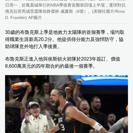
日周一，於鳳凰城舉行的NBA季後賽首圈第四場上半場，運球對抗
俄克拉荷馬城雷霆隊前鋒傑林·威廉斯（6號）。(美聯社圖片/Ross
D. Franklin) AP圖片
30歲的布魯克斯上季是他效力太陽隊的首個賽季，場均取
得職業生涯新高20.2分。他提供得分能力及強悍防守，協
助球隊意外地打入季後賽。
布魯克斯正進入他與侯斯頓火箭隊於2023年簽訂、價值
8,600萬美元的四年期合約的最後一個賽季。