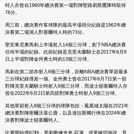
特人亦曾在1960年總決賽第一場對陣聖路易斯鷹隊時取得
76分。
周三前，總決賽作客球隊的最高半場得分紀錄是1962年總
決賽第二場湖人對塞爾特人時的73分。
聖安東尼奧馬刺上半場射入14個三分球，創下NBA總決賽
任何半場的紀錄。此前紀錄是克里夫蘭騎士在2017年6月9
日上半場對陣金州勇士時的13個三分球。
馬刺在第二節亦射入8個三分球，距離NBA總決賽單節最多
三分球紀錄僅差一個。金州勇士曾在2017年6月7日第一節
對陣克里夫蘭騎士時射入9個三分球，而波士頓塞爾特人亦
曾在2022年6月2日第四節對陣勇士時射入9個三分球。
其他單節射入8個三分球的球隊包括：鳳凰城太陽在2021年
總決賽對陣密爾沃基公鹿，以及達拉斯獨行俠在2024年總
決賽對陣波士頓塞爾特人。
比賽開始僅62秒，馬刺教練米奇·莊遜，或更確切地說，是