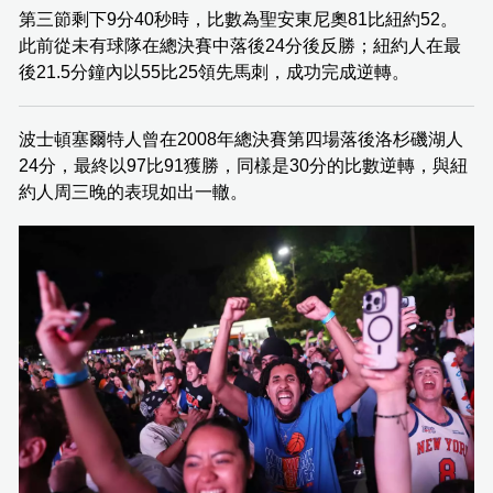
第三節剩下9分40秒時，比數為聖安東尼奧81比紐約52。
此前從未有球隊在總決賽中落後24分後反勝；紐約人在最
後21.5分鐘內以55比25領先馬刺，成功完成逆轉。
波士頓塞爾特人曾在2008年總決賽第四場落後洛杉磯湖人
24分，最終以97比91獲勝，同樣是30分的比數逆轉，與紐
約人周三晚的表現如出一轍。