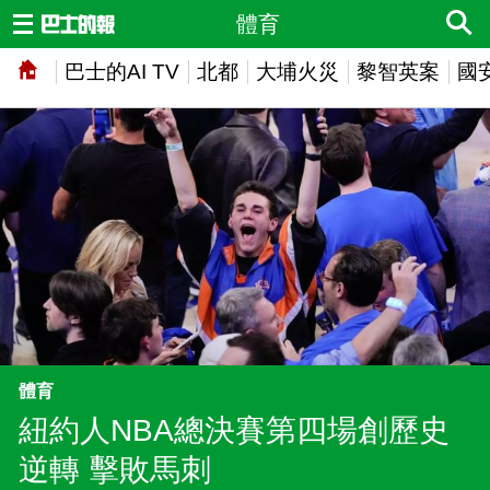
體育
巴士的AI TV
北都
大埔火災
黎智英案
國
體育
紐約人NBA總決賽第四場創歷史
逆轉 擊敗馬刺