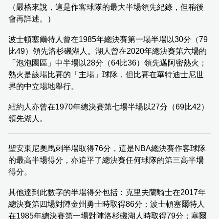
（嚴格來說，這是作客球隊的最大半場領先紀錄，但稍後
會再詳述。）
波士頓塞爾特人曾在1985年總決賽第一場半場以30分（79
比49）領先洛杉磯湖人。湖人曾在2020年總決賽第六場的
「泡泡園區」中半場以28分（64比36）領先邁阿密熱火；
熱火是該場比賽的「主場」球隊，但比賽在華特迪士尼世
界的中立場地舉行。
紐約人亦曾在1970年總決賽第七場半場以27分（69比42）
領先湖人。
聖安東尼奧馬刺半場取得76分，這是NBA總決賽作客球隊
的最高半場得分，亦追平了總決賽任何球隊的第三高半場
得分。
其他達到此數字的半場得分包括：克里夫蘭騎士在2017年
總決賽第四場對陣金州勇士時取得86分；波士頓塞爾特人
在1985年總決賽第一場對陣洛杉磯湖人時取得79分；塞爾