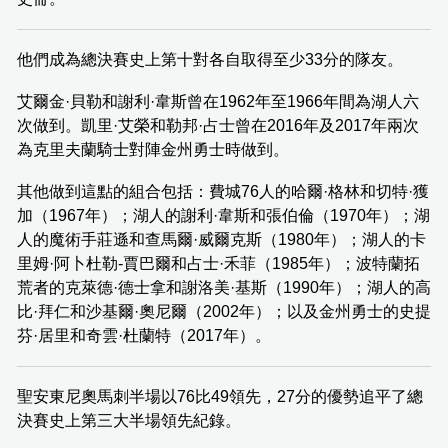
他們成為總決賽史上第十對各自取得至少33分的隊友。
艾爾金·貝勒和謝利·韋斯曾在1962年至1966年間為湖人六
次做到。凱里·艾榮和勒邦·占士曾在2016年及2017年兩次
為克里夫蘭騎士對陣金州勇士時做到。
其他做到這點的組合包括：費城76人的哈爾·格林和切特·獲
加（1967年）；湖人的謝利·韋斯和張伯倫（1970年）；湖
人的魔術手莊遜和查馬爾·威爾克斯（1980年）；湖人的卡
里姆·阿卜杜勒-賈巴爾和占士·禾菲（1985年）；波特蘭拓
荒者的克萊德·德士拿和謝洛美·基斯（1990年）；湖人的高
比·拜仁和沙基爾·奧尼爾（2002年）；以及金州勇士的史提
芬·居里和奇雲·杜蘭特（2017年）。
聖安東尼奧馬刺半場以76比49領先，27分的優勢追平了總
決賽史上第三大半場領先紀錄。