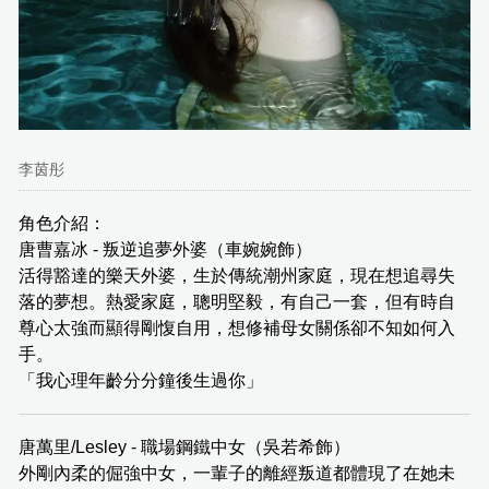
李茵彤
角色介紹：
唐曹嘉冰 - 叛逆追夢外婆（車婉婉飾）
活得豁達的樂天外婆，生於傳統潮州家庭，現在想追尋失
落的夢想。熱愛家庭，聰明堅毅，有自己一套，但有時自
尊心太強而顯得剛愎自用，想修補母女關係卻不知如何入
手。
「我心理年齡分分鐘後生過你」
唐萬里/Lesley - 職場鋼鐵中女（吳若希飾）
外剛內柔的倔強中女，一輩子的離經叛道都體現了在她未