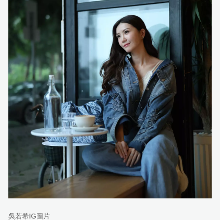
吳若希IG圖片