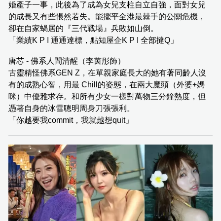
婚產子一事，此後為了成為女兒支柱自立自強，面對女兒
的成長又有些悵然若失。能擺平全港最棘手的公關危機，
卻在自家蝸居的『三代戰場』兵敗如山倒。
「業績K P I 通通達標，點知屋企K P I 全部撻Q」
唐芯 - 佛系人間清醒（李茵彤飾）
古靈精怪佛系GEN Z，在單親家庭長大的她有著同齡人沒
有的成熟心智，用最 Chill的姿態，在兩大魔頭（外婆+媽
咪）中優雅求存。和所有少女一樣對萬物三分鐘熱度，但
憑著自身的冰雪聰明周身刀張張利。
「你越要我commit，我就越想quit」