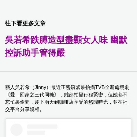
往下看更多文章
吳若希跌膊造型盡顯女人味 幽默
控訴助手管得嚴
藝人吳若希（Jinny）最近正密鑼緊鼓拍攝TVB全新處境劇
《愛．回家之三代同糖》，雖然拍攝行程緊密，但她都不
忘忙裏偷閒，趁下雨天到咖啡店享受的悠閒時光，並在社
交平台分享靚相。