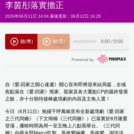
李茵彤落實擔正
2026年06月11日 14:04 最後更新：06月12日 16:29
自《愛‧回家之開心速遞》開心宣布即將迎來結局篇，全城
焦點落在《愛‧回家》熊家、龍家及各大重點CP的最終發展
之餘，亦十分期待接棒處境劇的內容及主角人選！
今日（6月11日）無綫千呼萬喚宣布全新處境劇《愛‧回家
之三代同糖》（下文簡稱《三代同糖》）已落實於8月隆重
登場，播映時間為周一至五晚上八點翡翠台。《三代同
糖》由羅永賢Marco監製，馬俊縈編審，馬俊縈、謝浩洋、