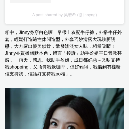
A post shared by 吳若希 (@jinnyng)
相中，Jinny身穿白色喱士吊帶上衣配牛仔褲，外搭牛仔外
套，輕鬆打造隨性休閒造型，外套巧妙滑落大玩跌膊誘
惑，大方露出優美鎖骨，散發淡淡女人味，相當吸睛！
Jinny亦貫徹幽默本色，留言「控訴」助手盈姐平日管教甚
嚴，「雨天，感恩。我助手盈姐，成日都好惡～又唔支持
我shopping，又唔俾我飲咖啡，但好難得，我搵到有樣嘢
佢支持我，佢話好支持我po相」。