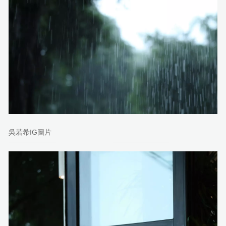
吳若希IG圖片