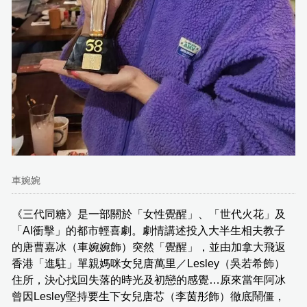
車婉婉
《三代同糖》是一部關於「女性覺醒」、「世代火花」及
「AI衝擊」的都市輕喜劇。劇情講述投入大半生相夫教子
的唐曹嘉冰（車婉婉飾）突然「覺醒」，並由加拿大飛返
香港「進駐」單親媽咪女兒唐萬里／Lesley（吳若希飾）
住所，決心找回失落的時光及初戀的感覺…原來當年阿冰
曾因Lesley堅持要生下女兒唐芯（李茵彤飾）徹底鬧僵，