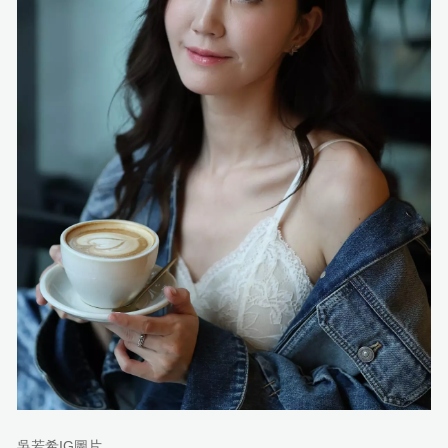
吳若希IG圖片