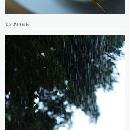
吳若希IG圖片