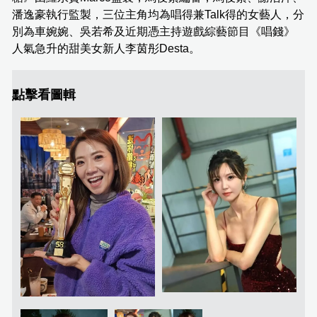
潘逸豪執行監製，三位主角均為唱得兼Talk得的女藝人，分
別為車婉婉、吳若希及近期憑主持遊戲綜藝節目《唱錢》
人氣急升的甜美女新人李茵彤Desta。
點擊看圖輯