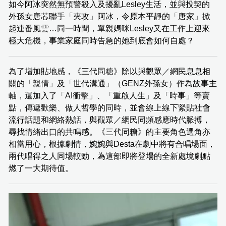
如今阿冰突然無預警殺入及擾亂Lesley生活，並與投契的
外孫女唐芯聯手「夾攻」阿冰，令原本平靜的「唐家」掀
起連番風雲…同一時間，單親媽咪Lesley又在工作上迎來
極大危機，事業家庭同時告急的她到底會如何自處？
為了增加貼地感，《三代同糖》除以與觀眾／網民息息相
關的「親情」及「世代溝通」（GENZ外孫女）作為故事主
軸，還加入了「AI衝擊」、「重啟人生」及「時事」等賣
點，傳遞歡樂、做人哲學的同時，並會線上線下緊貼社會
流行話題和網絡熱話，與觀眾／網民同頻感應時代脈搏，
尋找情緒出口的共鳴感。《三代同糖》的主要角色選角亦
相當用心，根據劇情，婉婉與Desta在劇中將有合唱場面，
兩代唱得之人同場較勁，為這部即將登場的全新處境劇點
燃了一大期待值。