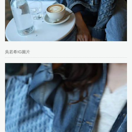
吳若希IG圖片