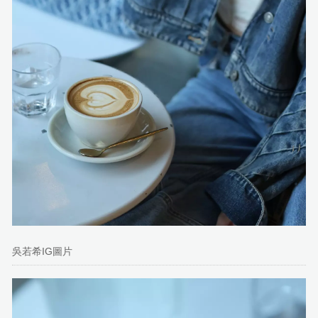
吳若希IG圖片