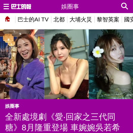
娛圈事
巴士的AI TV
北都
大埔火災
黎智英案
國
娛圈事
全新處境劇《愛‧回家之三代同
糖》8月隆重登場 車婉婉吳若希