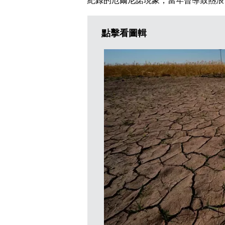
紀錄的厄爾尼諾現象，當年曾導致熱浪
點擊看圖輯