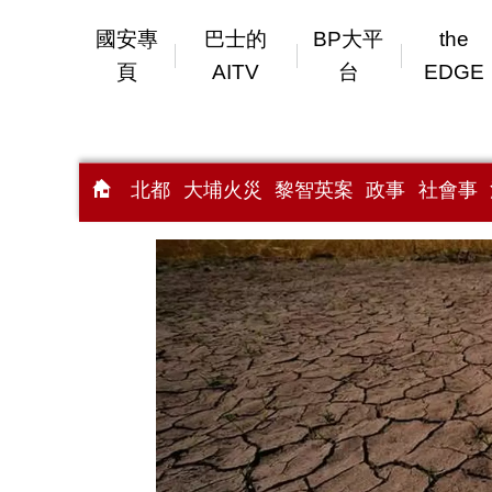
國安專
巴士的
BP大平
the
頁
AITV
台
EDGE
北都
大埔火災
黎智英案
政事
社會事