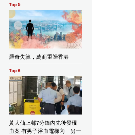
Top 5
月3日，加州死亡谷國家公園扎布里斯基角，喬·朱偉（右）、艾迪生
詹姆斯·布萊克（前左），以及後排左起海倫·朱偉、詹姆森·布萊
格雷森·布萊克在酷熱中觀看日落。(美聯社圖片/John Locher) 
羅奇失算，萬商重歸香港
Top 6
黃大仙上邨7分鐘內先後發現
血案 有男子浴血電梯內 另一