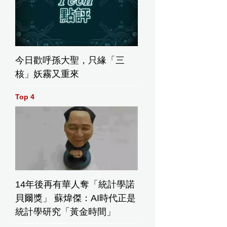
今日歡呼孫大聖，只緣「三
核」妖霧又重來
Top 4
14年後再有華人奪「統計學諾
貝爾獎」 蘇煒傑：AI時代正是
統計學研究「黃金時間」