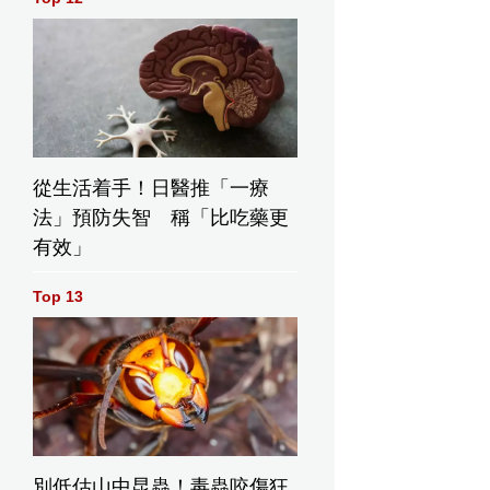
從生活着手！日醫推「一療
法」預防失智 稱「比吃藥更
有效」
Top 13
別低估山中昆蟲！毒蟲咬傷狂