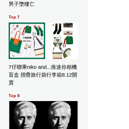
男子墮樓亡
Top 7
7仔聯乘niko and...推迷你相機
盲盒 摺疊旅行袋行李箱8.12開
賣
Top 8