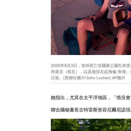
2025年8月3日，加州死亡谷國家公園扎布
布萊克（前左），以及後排左起海倫·朱偉、
日落。(美聯社圖片/John Locher) AP圖片
她指出，尤其在太平洋地區，「情況會
聯合國秘書長古特雷斯形容厄爾尼諾現