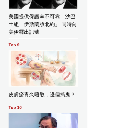
美國提供保護傘不可靠 沙巴
土組「伊斯蘭版北約」 同時向
美伊釋出訊號
Top 9
皮膚瘀青久唔散，邊個搞鬼？
Top 10