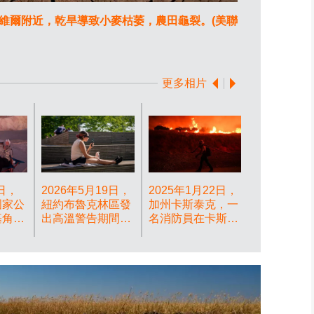
克斯維爾附近，乾旱導致小麥枯萎，農田龜裂。(美聯
2025年8
克（前中）、
格蕾絲·朱偉和
片
更多相片
3日，
2026年5月19日，
2025年1月22日，
國家公
紐約布魯克林區發
加州卡斯泰克，一
基角，
出高溫警告期間，
名消防員在卡斯泰
）、
一名市民使用風扇
克湖沿岸監察由休
克
降溫。(美聯社圖
斯山火引起的火
詹姆斯
片/Adam Gray) AP
勢。(美聯社圖
圖片
片/Jae C. Hong)
後排左
AP圖片
、詹