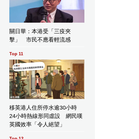
關日華：本港受「三疫夾
擊」 市民不應看輕流感
Top 11
移英港人住所停水逾30小時
24小時熱線形同虛設 網民嘆
英國效率「令人絕望」
Top 12