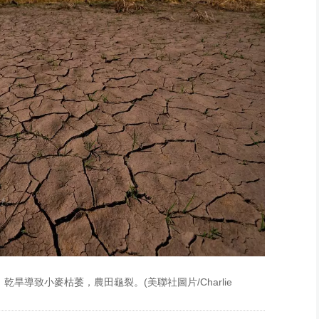
、格
格雷
酷熱
(美
n
圖片
乾旱導致小麥枯萎，農田龜裂。(美聯社圖片/Charlie