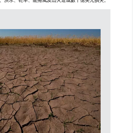
、洪水、乾旱、龍捲風及山火造成數十億美元損失。