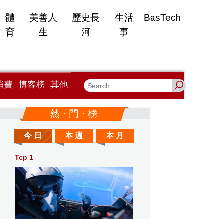
體
美善人
歷史長
生活
BasTech
育
生
河
事
消費
博客榜
其他
熱 · 門 · 榜
今 日
本 週
本 月
Top 1