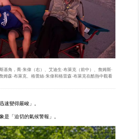
里斯基角，喬·朱偉（右）、艾迪生·布萊克（前中）、詹姆斯·
詹姆森·布萊克、格蕾絲·朱偉和格雷森·布萊克在酷熱中觀看
迅速變得嚴峻」。
象是「迫切的氣候警報」。