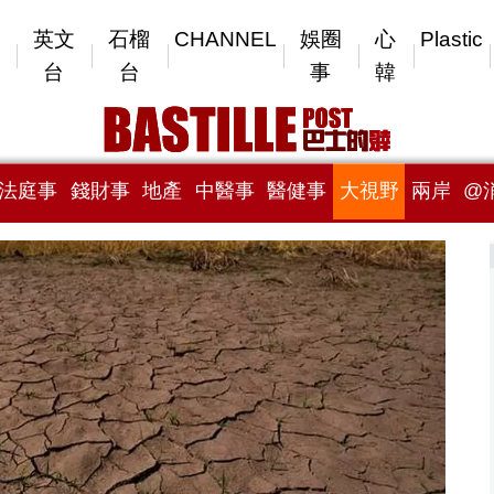
英文
石榴
CHANNEL
娛圈
心
Plastic
台
台
事
韓
法庭事
錢財事
地產
中醫事
醫健事
大視野
兩岸
@