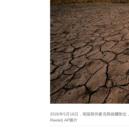
姆森·布萊克
蕾絲·朱偉和
森·布萊克在
中觀看日落。
聯社圖片/Joh
Locher) AP
2026年5月16日，堪薩斯州麥克斯維爾附近，
Riedel) AP圖片