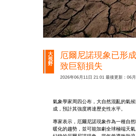
厄爾尼諾現象已形成
大
視
野
致巨額損失
2026年06月11日 21:01 最後更新：06月1
氣象學家周四公布，大自然混亂的氣候
成，預計其強度將達歷史性水平。
專家表示，厄爾尼諾現象作為一種自然
暖化的趨勢，並可能加劇全球極端天氣