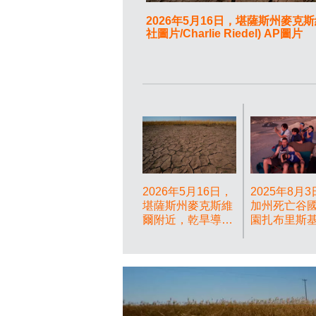
2026年5月16日，堪薩斯州麥
社圖片/Charlie Riedel) AP圖片
2026年5月16日，
2025年8月
堪薩斯州麥克斯維
加州死亡谷
爾附近，乾旱導致
園扎布里斯
小麥枯萎，農田龜
喬·朱偉（右
裂。(美聯社圖
艾迪生·布萊
片/Charlie Riedel)
（前中）、
AP圖片
·布萊克（前
左），以及
起海倫·朱偉