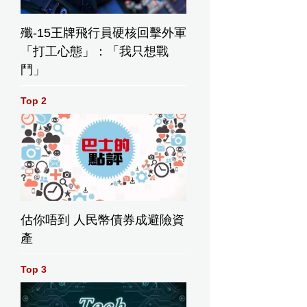
殲-15王牌飛行員硬核回擊外軍
「打工心態」：「我只想戰
鬥」
Top 2
估你唔到 人民幣債券成避險資
產
Top 3