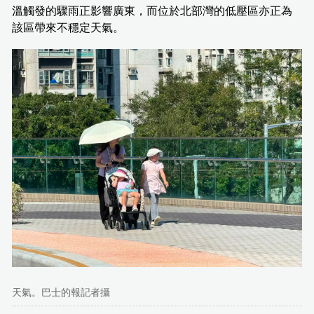
溫觸發的驟雨正影響廣東，而位於北部灣的低壓區亦正為
該區帶來不穩定天氣。
天氣。巴士的報記者攝