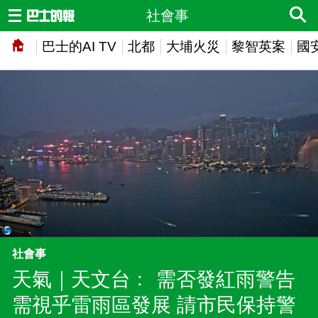
社會事
巴士的AI TV
北都
大埔火災
黎智英案
國
社會事
天氣｜天文台﹕ 需否發紅雨警告
需視乎雷雨區發展 請市民保持警