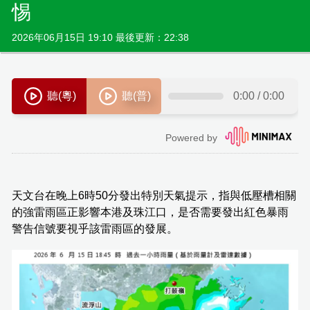
惕
2026年06月15日 19:10 最後更新：22:38
天文台在晚上6時50分發出特別天氣提示，指與低壓槽相關
的強雷雨區正影響本港及珠江口，是否需要發出紅色暴雨
警告信號要視乎該雷雨區的發展。