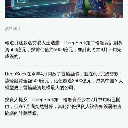
資料圖片
報道引述多名交易人士透露，DeepSeek第二輪融資計劃募
資500億元，投前估值約5000億元，並計劃將在8月下旬完
成簽約。
DeepSeek在今年4月開啟了首輪融資，並在6月完成交割，
該輪融資金額500億元，估值超過3500億元，成為中國AI大
模型史上首輪融資規模最大的公司。
投資人提及，DeepSeek第二輪融資至少在7月中旬就已開
啟，但在7月底突然暫停，當時部份投資人被告知簽署融資
協議的計劃暫緩。