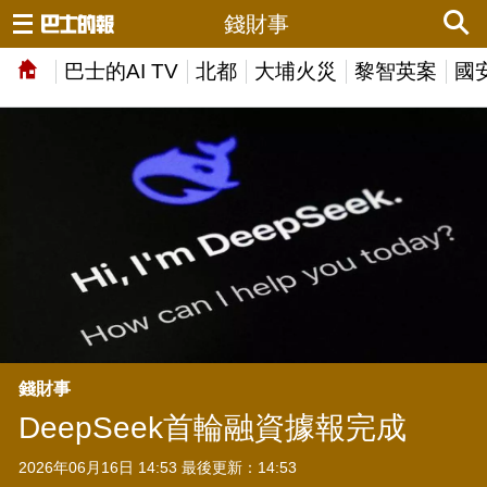
錢財事
巴士的AI TV
北都
大埔火災
黎智英案
國
錢財事
DeepSeek首輪融資據報完成
2026年06月16日 14:53 最後更新：14:53