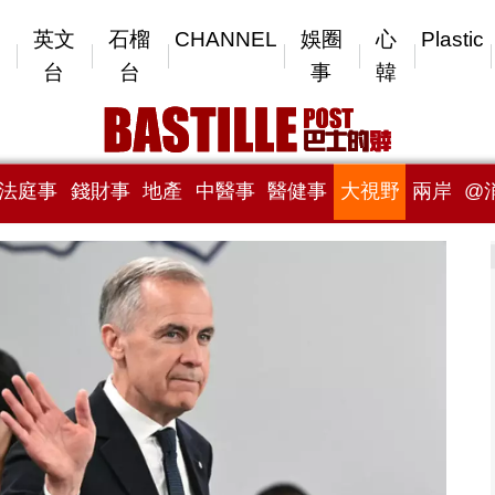
英文
石榴
CHANNEL
娛圈
心
Plastic
台
台
事
韓
法庭事
錢財事
地產
中醫事
醫健事
大視野
兩岸
@