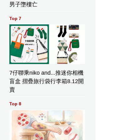
片
男子墮樓亡
馬克卡
美聯社
ique
Top 7
Pool
P圖片
7仔聯乘niko and...推迷你相機
盲盒 摺疊旅行袋行李箱8.12開
賣
Top 8