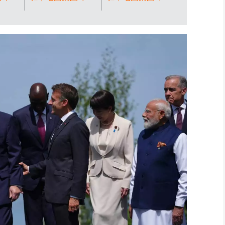
加拿大總理
會議。
期間，美國總統特
期間的工作會議。
尼交談。(
利總理
朗普（左）、英國
左起：美國總統特
圖片/Domin
拿大總
首相施紀賢（中）
朗普、法國總統馬
Jacovides, 
、法國
及加拿大總理馬克
克龍及加拿大總理
Photo) A
、美國
卡尼抵達準備拍攝
馬克卡尼。(美聯
、英國
合照。(美聯社圖
社圖片/Thibault
及德國
片/Isabel
Camus) AP圖片
(美
Infantes/Pool
ault
Photo) AP圖片
圖片