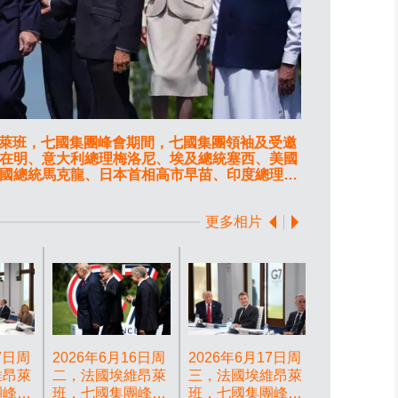
維昂萊班，七國集團峰會期間，七國集團領袖及受邀
2026年6
在明、意大利總理梅洛尼、埃及總統塞西、美國
大利總理梅洛
國總統馬克龍、日本首相高市早苗、印度總理莫
首相施紀賢及德國
hibault Camus) AP圖片
更多相片
2026年6月
二，法國埃
班，七國集
期間，美國
朗普（左）
7日周
2026年6月16日周
2026年6月17日周
集團領袖及
維昂萊
二，法國埃維昂萊
三，法國埃維昂萊
家代表合照
團峰會
班，七國集團峰會
班，七國集團峰會