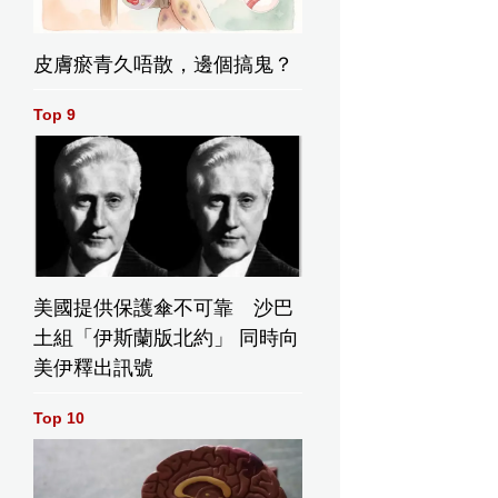
皮膚瘀青久唔散，邊個搞鬼？
Top 9
美國提供保護傘不可靠 沙巴
土組「伊斯蘭版北約」 同時向
美伊釋出訊號
Top 10