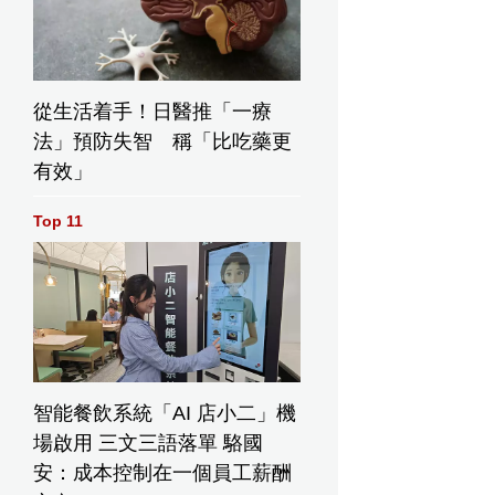
從生活着手！日醫推「一療
法」預防失智 稱「比吃藥更
有效」
Top 11
智能餐飲系統「AI 店小二」機
場啟用 三文三語落單 駱國
安：成本控制在一個員工薪酬