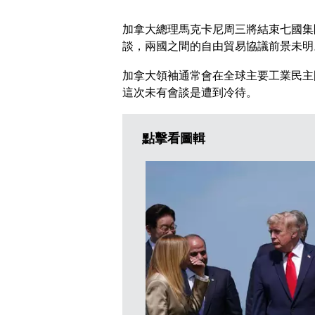
加拿大總理馬克卡尼周三將結束七國集
談，兩國之間的自由貿易協議前景未明
加拿大領袖通常會在全球主要工業民主
這次未有會談是遭到冷待。
點擊看圖輯