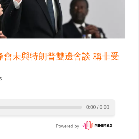
峰會未與特朗普雙邊會談 稱非受
5