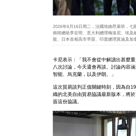
2026年6月16日周二，法國埃維昂萊班
南韓總統李在明、意大利總理梅洛尼、埃及
龍、日本首相高市早苗、印度總理莫迪及加拿大總理馬
卡尼表示：「我不會從中解讀出甚麼重
八次討論，今天還會再談。討論內容涵
智能、烏克蘭，以及伊朗。」
這次貿易談判正值關鍵時刻，因為自1
織的北美自由貿易協議最新版本，將於
簽這份協議。