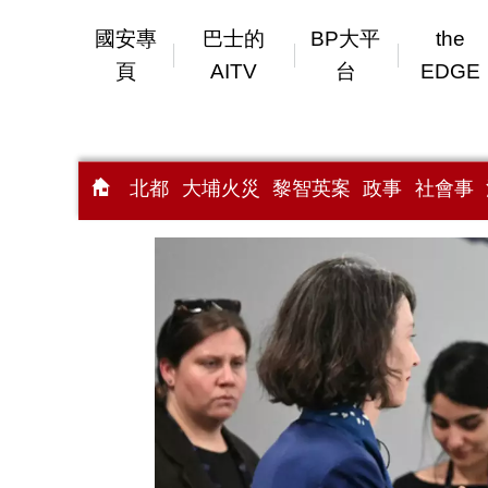
國安專
巴士的
BP大平
the
頁
AITV
台
EDGE
北都
大埔火災
黎智英案
政事
社會事