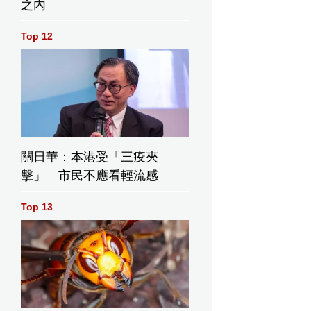
之內
Top 12
關日華：本港受「三疫夾
擊」 市民不應看輕流感
Top 13