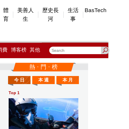
體
美善人
歷史長
生活
BasTech
育
生
河
事
消費
博客榜
其他
熱 · 門 · 榜
今 日
本 週
本 月
Top 1