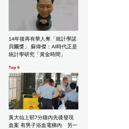
14年後再有華人奪「統計學諾
月17日周三，法國埃維昂萊班，七國集團峰會期間的工作會議。右起
貝爾獎」 蘇煒傑：AI時代正是
尼、加拿大總理馬克卡尼、法國總統馬克龍、美國總統特朗普、
統計學研究「黃金時間」
總理梅爾茨。(美聯社圖片/Thibault Camus) AP圖片
Top 6
16日周
維昂萊
團峰會
總統特
在七國
黃大仙上邨7分鐘內先後發現
加拿大總理卡尼出
受邀國
席G7峰會。AP圖
血案 有男子浴血電梯內 另一
前，與