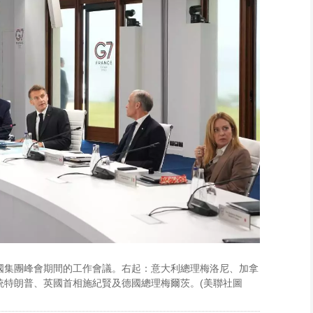
，七國集團峰會期間的工作會議。右起：意大利總理梅洛尼、加拿
統特朗普、英國首相施紀賢及德國總理梅爾茨。(美聯社圖