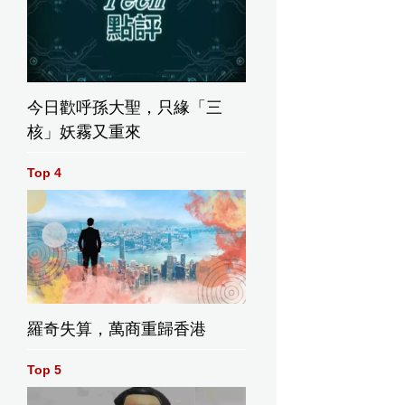
今日歡呼孫大聖，只緣「三
核」妖霧又重來
Top 4
羅奇失算，萬商重歸香港
Top 5