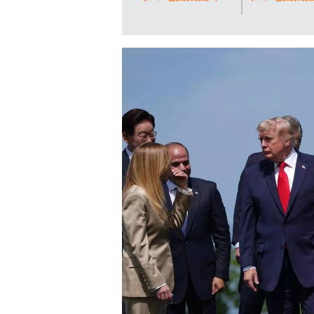
期間，七國集團領
期間的工作
袖及受邀國家代表
右起：意大
合照。左起：南韓
梅洛尼、加
總統李在明、意大
理馬克卡尼
利總理梅洛尼、埃
總統馬克龍
及總統塞西、美國
總統特朗普
總統特朗普、肯尼
首相施紀賢
亞總統魯托、法國
總理梅爾茨。
總統馬克龍、日本
聯社圖片/Thib
首相高市早苗、印
Camus) AP
度總理莫迪及加拿
大總理馬克卡尼。
(美聯社圖
片/Thibault
Camus) AP圖片