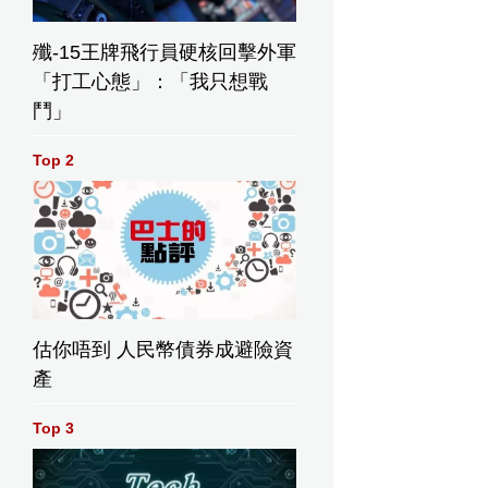
殲-15王牌飛行員硬核回擊外軍
「打工心態」：「我只想戰
鬥」
Top 2
估你唔到 人民幣債券成避險資
產
Top 3