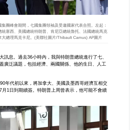
，七國集團峰會期間，七國集團領袖及受邀國家代表合照。左起：
總統塞西、美國總統特朗普、肯尼亞總統魯托、法國總統馬克
克卡尼。(美聯社圖片/Thibault Camus) AP圖片
大訊息。過去36小時內，我與特朗普總統進行了七、
蓋廣泛議題，包括經濟、兩國關係、他的生日、人工
990年代初以來，將加拿大、美國及墨西哥經濟互相交
7月1日到期續簽。特朗普上周曾表示，他可能不會續