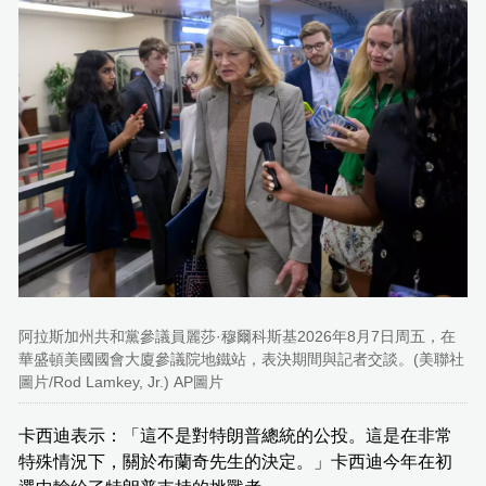
阿拉斯加州共和黨參議員麗莎·穆爾科斯基2026年8月7日周五，在
華盛頓美國國會大廈參議院地鐵站，表決期間與記者交談。(美聯社
圖片/Rod Lamkey, Jr.) AP圖片
卡西迪表示：「這不是對特朗普總統的公投。這是在非常
特殊情況下，關於布蘭奇先生的決定。」卡西迪今年在初