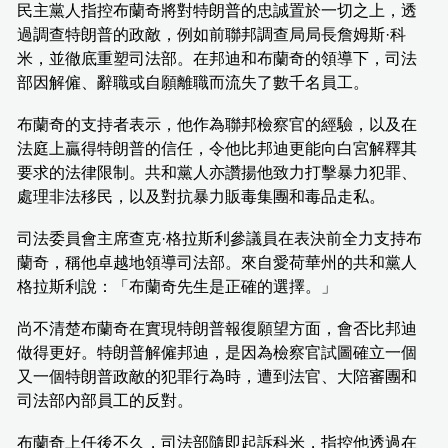
民主黨人指控布蘭奇將對特朗普的忠誠置於一切之上，透
過調查特朗普的政敵，例如前聯邦調查局局長詹姆斯·科
米，並徹底重塑司法部。在邦迪和布蘭奇的領導下，司法
部因解僱、辭職或自願離職而流失了數千名員工。
布蘭奇的支持者表示，他作為聯邦檢察官的經驗，以及在
法庭上贏得特朗普的信任，令他比邦迪更能向白宮解釋其
要求的法律限制。共和黨人亦讚揚他致力打擊暴力犯罪、
處理非法移民，以及對抗暴力販毒集團和毒品走私。
司法委員會主席查克·格拉斯利參議員在表決前全力支持布
蘭奇，稱他卓越地領導司法部。來自愛荷華州的共和黨人
格拉斯利說：「布蘭奇先生是正確的選擇。」
尚不清楚布蘭奇在實現特朗普報復願望方面，會否比邦迪
做得更好。特朗普解僱邦迪，是因為檢察官試圖確立一個
又一個特朗普政敵的犯罪行為時，遭到法官、大陪審團和
司法部內部員工的反對。
布蘭奇上任後不久，司法部隨即起訴科米，指控他透過在