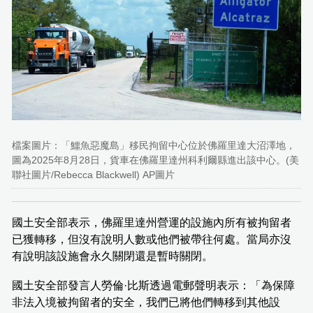
檔案圖片：「鱷魚惡魔島」移民拘留中心位於佛羅里達大沼澤地，
圖為2025年8月28日，貨車在佛羅里達州科利爾縣進出該中心。(美
聯社圖片/Rebecca Blackwell) AP圖片
國土安全部表示，佛羅里達州營運的設施內所有被拘留者
已獲轉移，但沒有說明人數或他們被帶往何處。當局亦沒
有說明該設施會永久關閉還是暫時關閉。
國土安全部發言人勞倫·比斯透過電郵聲明表示：「為保障
非法入境被拘留者的安全，我們已將他們轉移到其他設