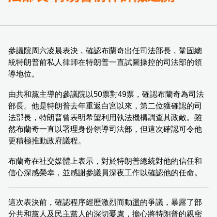
參議院周六凌晨表決，確認布蘭奇出任司法部長，鞏固總
統特朗普前私人律師在特朗普一直試圖操控的司法部的領
導地位。
由共和黨主導的參議院以50票對49票，確認布蘭奇為司法
部長。他是特朗普去年重返白宮以來，第二位獲確認的司
法部長，特朗普曾表明希望利用執法機構調查其政敵。雖
然布蘭奇一直以署理身份領導司法部，但這次確認可令他
更積極推動政府議程。
布蘭奇在社交媒體上表示，對於特朗普總統對他的信任和
信心深感榮幸，並感謝參議員深夜工作以確認他的任命。
這次表決前，確認程序經歷激烈而動盪的爭議，暴露了部
分共和黨人及民主黨人的深切憂慮，擔心將特朗普的親密