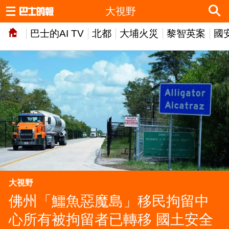
大視野
巴士的AI TV
北都
大埔火災
黎智英案
國
大視野
佛州「鱷魚惡魔島」移民拘留中
心所有被拘留者已轉移 國土安全