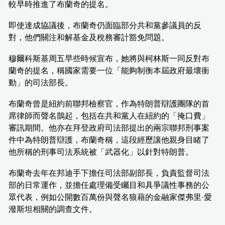
較早時推進了布蘭奇的提名。
即使達成協議後，布蘭奇仍面臨部分共和黨參議員的反
對，他們關注和解基金及稅務審計豁免問題。
穆爾科斯基周五早些時候宣布，她將與柯林斯一同反對布
蘭奇的提名，稱國家需要一位「能夠制衡本屆政府最壞衝
動」的司法部長。
布蘭奇曾是紐約前聯邦檢察官，作為特朗普辯護團隊的首
席律師而聲名鵲起，包括在共和黨人在紐約的「掩口費」
審訊期間。他亦在拜登政府司法部提出的兩宗聯邦刑事案
件中為特朗普辯護，布蘭奇稱，這段經歷讓他親身目睹了
他所稱的刑事司法系統被「武器化」以針對特朗普。
布蘭奇去年在邦迪手下擔任司法部副部長，負責監督司法
部的日常運作，並擔任處理備受矚目和具爭議性事務的公
眾代表，例如公開數百萬份與聲名狼藉的金融家傑弗里·愛
潑斯坦相關的調查文件。