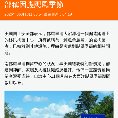
部稱因應颶風季節
2026年06月18日 03:54 最後更新：04:19
美國國土安全部表示，佛羅里達大沼澤地一個偏遠跑道上
的移民拘留中心，所有被稱為「鱷魚惡魔島」的被拘留
者，已轉移到其他設施，理由是考慮到颶風季節的相關問
題。
南佛羅里達拘留中心的狀況，獲美國總統特朗普讚揚，卻
遭到律師、家屬及人權組織嚴厲批評。他們一直譴責被拘
留者遭受虐待，自該中心11個月前在大西洋颶風季節期間
啟用以來。