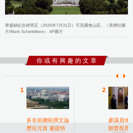
華盛頓紀念碑周五（2026年7月31日）可見國會山莊。（美聯社圖
片/Mark Schiefelbein） AP圖片
你 或 有 興 趣 的 文 章
多名前總統撰文論
參議員休
歷任元首 避提特
朗普投票