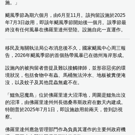
施。」
颶風季節為期六個月，由6月至11月。該拘留設施於2025
年7月3日啟用，即該年颶風季節開始後一個月。該季節最
終沒有任何風暴在佛羅里達州登陸。設施自此一直運作。
移民及海關執法局公布消息後不久，國家颶風中心周三報
告，2026年颶風季節的首個熱帶風暴已在德州海岸形成。
設施內的被拘留者曾提及難以接觸律師，並形容惡劣的環
境狀況，包括食物中有蟲、馬桶無法沖水、地板被糞便淹
沒，以及蚊子及其他昆蟲無處不在。
「鱷魚惡魔島」位於佛羅里達大沼澤地，周圍是鱷魚出沒
的沼澤，由佛羅里達州州長德桑蒂斯政府在數天內建成。
特朗普於2025年7月1日，即設施啟用前兩天，曾到訪視
察。
佛羅里達州應急管理部門作為負責其運作的主要州政府機