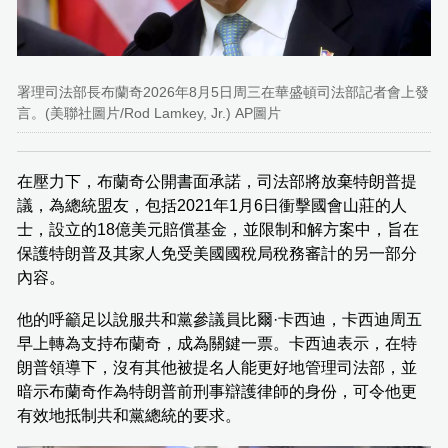
署理司法部長布蘭奇2026年8月5日周三在華盛頓司法部記者會上發
言。(美聯社圖片/Rod Lamkey, Jr.) AP圖片
在壓力下，布蘭奇公開書面承諾，司法部將放棄特朗普提
議，為總統盟友，包括2021年1月6日衝擊國會山莊的人
士，設立的18億美元賠償基金，並限制和解方案中，旨在
保護特朗普及其家人免受美國國稅局稅務審計的另一部分
內容。
他的呼籲足以說服共和黨參議員比爾·卡西迪，卡西迪周五
早上轉為支持布蘭奇，成為關鍵一票。卡西迪表示，在特
朗普領導下，沒有其他被提名人能更好地管理司法部，並
暗示布蘭奇作為特朗普前刑事辯護律師的身份，可令他更
有效地抵制共和黨總統的要求。