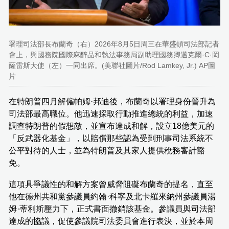
署理司法部長布蘭奇（右）2026年8月5日周三在華盛頓司法部記者
會上，與國務院國際麻醉品和執法事務局副助理國務卿邁克爾·C·岡
薩雷斯大使（左）一同出席。(美聯社圖片/Rod Lamkey, Jr.) AP圖
片
在特朗普四月解僱帕姆·邦迪後，布蘭奇以署理身份晉升為
司法部最高職位。他迅速採取行動推進總統的利益，加速
調查特朗普的假想敵，並宣布達成和解，設立18億美元的
「反武器化基金」，以賠償那些認為受到刑事司法系統不
公平對待的人士，並為特朗普及其家人提供稅務審計豁
免。
這項具爭議性的和解方案曾威脅阻礙布蘭奇的提名，直至
他在德州共和黨參議員約翰·科寧及北卡羅來納州參議員湯
姆·蒂利斯壓力下，正式書面撤銷該基金。參議員與司法部
達成的協議，促使參議院司法委員會進行表決，並於本周