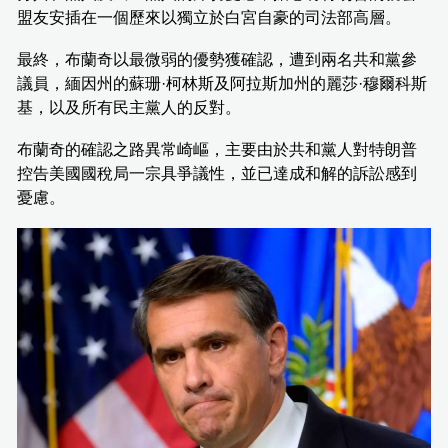
盟友安插在一個歷來以獨立於白宮自豪的司法部高層。
最終，布蘭奇以最微弱的優勢獲確認，遭到兩名共和黨參
議員，緬因州的蘇珊·柯林斯及阿拉斯加州的麗莎·穆爾科斯
基，以及所有民主黨人的反對。
布蘭奇的確認之路異常崎嶇，主要由於共和黨人對特朗普
控告美國國稅局一宗具爭議性，並已達成和解的訴訟感到
憂慮。