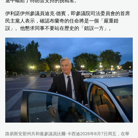
選中輸給了特朗普支持的挑戰者。
伊利諾伊州參議員迪克·德賓，即參議院司法委員會的首席
民主黨人表示，確認布蘭奇的任命將是一個「嚴重錯
誤」。他懇求同事不要站在歷史的「錯誤一方」。
路易斯安那州共和黨參議員比爾·卡西迪2026年8月7日周五，在華