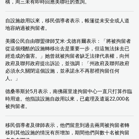
構，周三未有即時回應美聯社的查詢。
自設施啟用以來，移民倡導者表示，帳篷從未安全或人道
地容納過被拘留者。
美國公民自由聯盟律師艾米·戈德肖爾表示：「將被拘留者
從這個殘酷的設施轉移出去是重要一步，但這無法抹去已
經造成的傷害。」她曾就被拘留者缺乏法律代表權，向州
政府及聯邦政府提出訴訟，並強調：「州政府及聯邦政府
必須永久關閉這個設施，並承諾永不再那裡拘留任何
人。」
德桑蒂斯於5月表示，南佛羅里達拘留中心一直只打算作臨
時用途。他指該設施自啟用以來，已處理及遣返22,000名
被拘留者。
移民倡導者及律師表示，他們留意到過去兩周被拘留者轉
移到其他設施的情況有所增加，期間他們與數十名被拘留