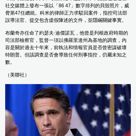
社交媒體上發布一張以「86 47」數字排列的貝殼照片，威
脅第47任總統。科米的律師正力求駁回案件，指控司法部
誤導法官、提交包含虛假陳述的文件，並隱瞞關鍵事實。
布蘭奇亦任命了約瑟夫·迪傑諾瓦，他曾是列根政府時期的
司法部檢察官，監督一項以佛羅里達州為基地的調查，內
容是關於過去十年來，前執法和情報官員是否曾密謀破壞
特朗普。但該調查是否會導致任何刑事指控，仍屬未知之
數。
（美聯社）