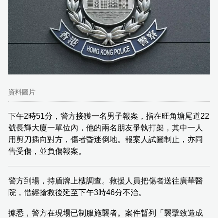
資料圖片
下午2時51分，警方接獲一名男子報案，指在旺角塘尾道22
號長輝大廈一單位內，他的兩名朋友爭執打架，其中一人
用剪刀插向對方，傷者昏迷倒地。報案人試圖制止，亦同
告受傷，並負傷報案。
警方到場，持盾牌上樓調查。救援人員把傷者送往廣華醫
院，惜經搶救後延至下午3時46分不治。
據悉，警方在現場已制服施襲者。案件暫列「襲擊致造成