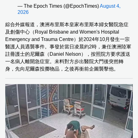
— The Epoch Times (@EpochTimes)
August 4,
2026
綜合外媒報道，澳洲布里斯本皇家布里斯本婦女醫院急症
及創傷中心（Royal Brisbane and Women's Hospital
Emergency and Trauma Centre）於2024年10月發生一宗
醫護人員遇襲事件。事發於當日凌晨約2時，兼任澳洲陸軍
註冊護士的尼爾森（Daniel Nelson），按照院方要求護送
一名病人離開急症室。未料對方步出醫院大門後突然轉
身，先向尼爾森投擲物品，之後再衝前企圖襲擊他。