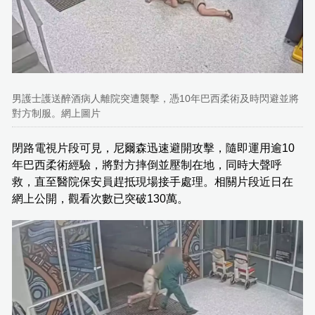
男護士護送醉酒病人離院突遭襲擊，憑10年巴西柔術及時閃避並將
對方制服。網上圖片
閉路電視片段可見，尼爾森迅速避開攻擊，隨即運用逾10
年巴西柔術經驗，將對方摔倒並壓制在地，同時大聲呼
救，直至醫院保安員趕抵現場接手處理。相關片段近日在
網上公開，觀看次數已突破130萬。