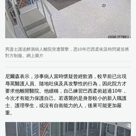
男護士護送醉酒病人離院突遭襲擊，憑10年巴西柔術及時閃避並將
對方制服。網上圖片
尼爾森表示，涉事病人當時懷疑曾經飲酒，較早前已出現
辱罵醫護人員、隨地吐痰及具攻擊性的行為，因此院方才
要求他離開醫院。他續稱，自己練習巴西柔術超過10年，
今次才有能力保護自己。若遇襲的是身形較小的新入職護
士、護理學生，或沒有自衛能力的人，後果可能更加嚴
重。