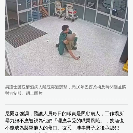
男護士護送醉酒病人離院突遭襲擊，憑10年巴西柔術及時閃避並將
對方制服。網上圖片
尼爾森強調，醫護人員每日的職責是照顧病人，工作場所
暴力絕不應被視為他們「理應承受的職業風險」，飲酒也
不能成為襲擊他人的藉口。據悉，涉事男子之後承認犯