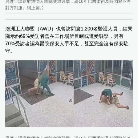
男護士護送醉酒病人離院突遭襲擊，憑10年巴西柔術及時閃避並將
對方制服。網上圖片
澳洲工人聯盟（AWU）也曾訪問逾1,200名醫護人員，結果
顯示約69%受訪者曾在工作場所目睹或遭受襲擊，另有
70%受訪者認為醫院保安人手不足，甚至完全沒有保安駐
守。