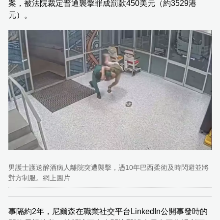
案，被法院裁定普通襲擊罪成罰款450美元（約3529港
元）。
男護士護送醉酒病人離院突遭襲擊，憑10年巴西柔術及時閃避並將
對方制服。網上圖片
事隔約2年，尼爾森在職業社交平台LinkedIn公開事發時的