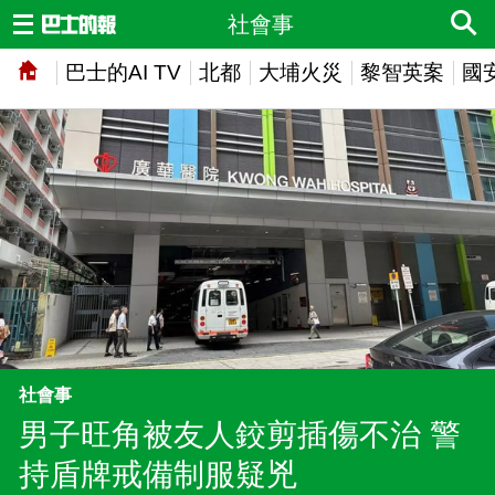
社會事
巴士的AI TV
北都
大埔火災
黎智英案
國
社會事
男子旺角被友人鉸剪插傷不治 警
持盾牌戒備制服疑兇