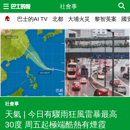
社會事
巴士的AI TV
北都
大埔火災
黎智英案
國
社會事
天氣 | 今日有驟雨狂風雷暴最高
30度 周五起極端酷熱有煙霞