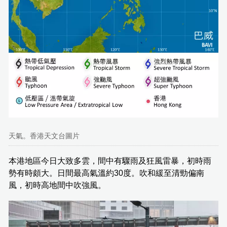
天氣。香港天文台圖片
本港地區今日大致多雲，間中有驟雨及狂風雷暴，初時雨
勢有時頗大。日間最高氣溫約30度。吹和緩至清勁偏南
風，初時高地間中吹強風。