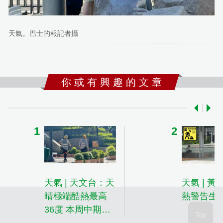
天氣。巴士的報記者攝
你 或 有 興 趣 的 文 章
天氣 | 天文台：天
天氣 | 
晴極端酷熱最高
熱警告生
36度 本周中期高
溫天氣持續