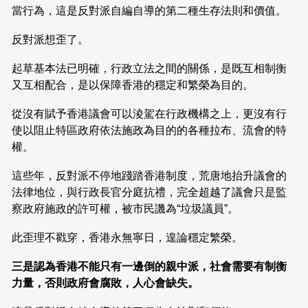
當行為，這是反對派自編自導的第二種生存法則和價值。
反對派想歪了。
起草基本法已明確，行政立法之間的關係，是既互相制衡
又互相配合，是以保障香港的穩定和繁榮為目的。
從沒有賦予香港議會可以淩駕在行政機構之上，更沒有行
使以阻止特區政府依法施政為目的的各種拉布、流會的特
權。
這些年，反對派不停地踐踏香港制度，荒唐地抬升議會的
法律地位，與行政長官分庭抗禮，完全超越了議會只是監
察政府施政的許可權，被市民譏為“垃圾議員”。
此歪理不戳穿，香港永無寧日，遑論穩定繁榮。
三是認為香港不能只有一邊倒的親中派，社會需要有制衡
力量，否則政府會腐敗，人心會缺失。