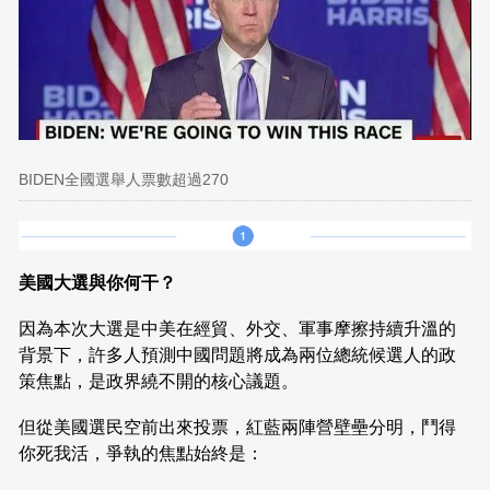
BIDEN全國選舉人票數超過270
美國大選與你何干？
因為本次大選是中美在經貿、外交、軍事摩擦持續升溫的
背景下，許多人預測中國問題將成為兩位總統候選人的政
策焦點，是政界繞不開的核心議題。
但從美國選民空前出來投票，紅藍兩陣營壁壘分明，鬥得
你死我活，爭執的焦點始終是：