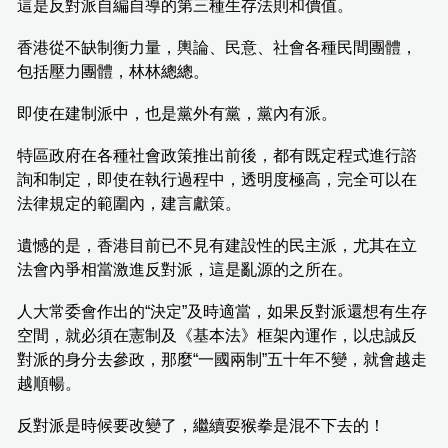
這是反對派自編自導的第三種生存法則和價值。
香港從不缺制衡力量，輿論、民意、社會各種民間團體，
包括壓力團體，林林總總。
即使在建制派中，也是黨外有黨，黨內有派。
特區政府在各種社會政策推出前後，都有既定程式進行諮
詢和制定，即使在執行過程中，透明度極高，完全可以在
法律規定的範圍內，建言獻策。
遺憾的是，香港目前已不見有建設性的民主派，尤其在立
法會內爭相當激進反對派，這是亂源的之所在。
人大常委會作出的“決定”及時適當，如果反對派還想有生存
空間，就必須在憲制及《基本法》框架內運作，以忠誠反
對派的身分去參政，那麼“一國兩制”五十年不變，就會越走
越順暢。
反對派是時候要改變了，繼續耍猴拳是混不下去的！