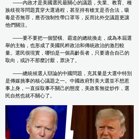
——內政才是美國選民最關心的議題，失業、教育、種
族歧視等問題貫穿大選過程，甚至持有槍支是否合法，吸
毒是否無罪，應否強制性帶口罩等，反而比外交議題更讓
他們關注。
——要不要把一個蠻橫、霸道的總統換走，成為本屆選
舉的主軸，也形成了美國民粹政治和傳統政治的激烈較
量。選民很現實，哪怕是一個高齡長者，只要適合自己的
取向，或許不那麼討厭，票決了。
——總統候選人辯論的中國問題，充其量是大選中特別
是傳媒挑事的核心議題之一。中國政府對美大選並不想惹
事上身，一直採取事不關己的態度，美政客無從炒作，選
民自然也就不關心了。