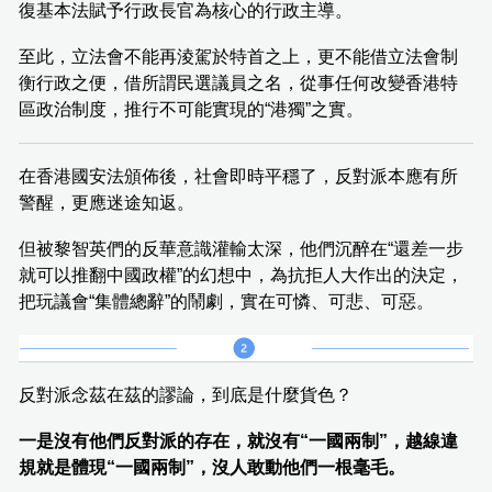
復基本法賦予行政長官為核心的行政主導。
至此，立法會不能再淩駕於特首之上，更不能借立法會制
衡行政之便，借所謂民選議員之名，從事任何改變香港特
區政治制度，推行不可能實現的“港獨”之實。
在香港國安法頒佈後，社會即時平穩了，反對派本應有所
警醒，更應迷途知返。
但被黎智英們的反華意識灌輸太深，他們沉醉在“還差一步
就可以推翻中國政權”的幻想中，為抗拒人大作出的決定，
把玩議會“集體總辭”的鬧劇，實在可憐、可悲、可惡。
反對派念茲在茲的謬論，到底是什麼貨色？
一是沒有他們反對派的存在，就沒有“一國兩制”，越線違
規就是體現“一國兩制”，沒人敢動他們一根毫毛。