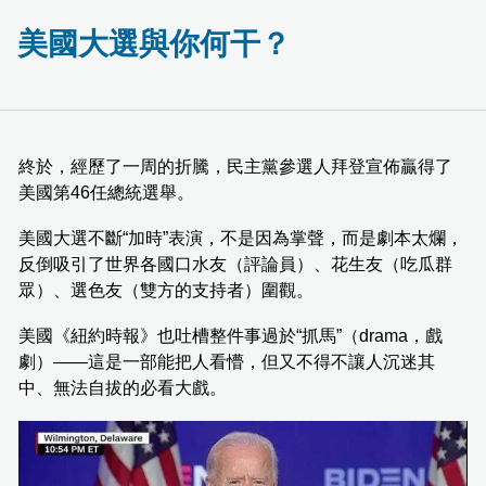
美國大選與你何干？
終於，經歷了一周的折騰，民主黨參選人拜登宣佈贏得了
美國第46任總統選舉。
美國大選不斷“加時”表演，不是因為掌聲，而是劇本太爛，
反倒吸引了世界各國口水友（評論員）、花生友（吃瓜群
眾）、選色友（雙方的支持者）圍觀。
美國《紐約時報》也吐槽整件事過於“抓馬”（drama，戲
劇）——這是一部能把人看懵，但又不得不讓人沉迷其
中、無法自拔的必看大戲。