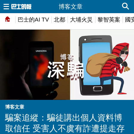
博客文章
巴士的AI TV
北都
大埔火災
黎智英案
國
博客文章
騙案追縱：騙徒講出個人資料博
取信任 受害人不虞有詐遭提走存