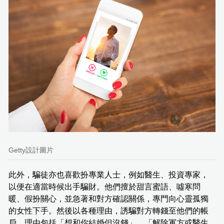
Getty設計圖片
此外，騙徒亦也喜歡扮專業人士，例如醫生、投資專家，
以便在適當時候出手騙財。他們擅於甜言蜜語、噓寒問
暖、假扮關心，並急著和對方確認關係，專門向心靈孤獨
的女性下手。然後以各種理由，誘騙對方轉錢至他們的帳
戶，理由包括「想和你結婚但沒錢」、「解除軍方或醫生