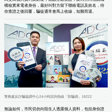
構核實來電者身份，最好叫對方留下聯絡電話及姓名，待
你查證之後回覆，騙徒通常會馬上收線，知難而退。
警務處反詐騙協調中心24小時諮詢熱線「防騙易」18222
無論如何，市民切勿向陌生人透露個人資料，包括身份證