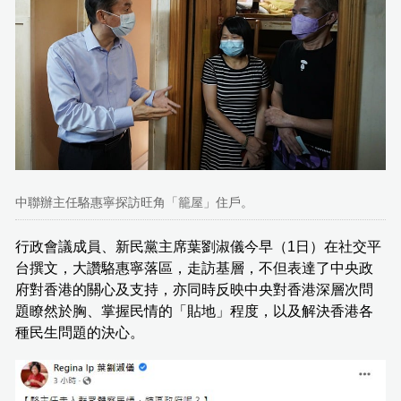
中聯辦主任駱惠寧探訪旺角「籠屋」住戶。
行政會議成員、新民黨主席葉劉淑儀今早（1日）在社交平
台撰文，大讚駱惠寧落區，走訪基層，不但表達了中央政
府對香港的關心及支持，亦同時反映中央對香港深層次問
題瞭然於胸、掌握民情的「貼地」程度，以及解決香港各
種民生問題的決心。