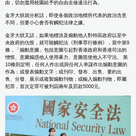
由，切勿濫用校園給予的自由去做違法行為。
金牙大狀就分析話，即使各個政治地標所代表的政治含意
不同，但要小心會否有觸犯法律之嫌。
金牙大狀又話，如果地標涉及煽動他人對特區政府以至中
央政府的仇恨，就可能觸犯法《刑事罪行條例》，當中第9
條，「煽動意圖」包括意圖引起對香港政府和香港司法的
憎恨、意圖煽惑他人使用暴力、意圖慫使他人不守法。 第
10條則定明，任何人作出或與任何人串謀作出煽動意圖的
作為；或發表煽動文字；或刊印、發布、出售、要約出
售、分發、展示或複製煽動刊物；或輸入煽動刊物，即屬
犯罪，首次定罪可被判囚兩年及罰款5000元。