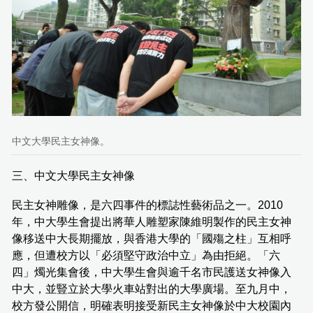
中文大學民主女神像。
三、中文大學民主女神像
民主女神雕像，是六四事件的標誌性藝術品之一。2010
年，中大學生會提出將華人雕塑家陳維明製作的民主女神
像移送中大長期擺放，與香港大學的「國殤之柱」互相呼
應，但遭校方以「必須堅守政治中立」為由拒絕。「六
四」燭光集會後，中大學生會與逾千名市民護送女神像入
中大，並豎立於大學火車站對出的大學廣場。至九月中，
校方發公開信，明確表明接受新民主女神像於中大校園內