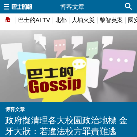
博客文章
巴士的AI TV
北都
大埔火災
黎智英案
國
博客文章
政府擬清理各大校園政治地標 金
牙大狀：若違法校方罪責難逃