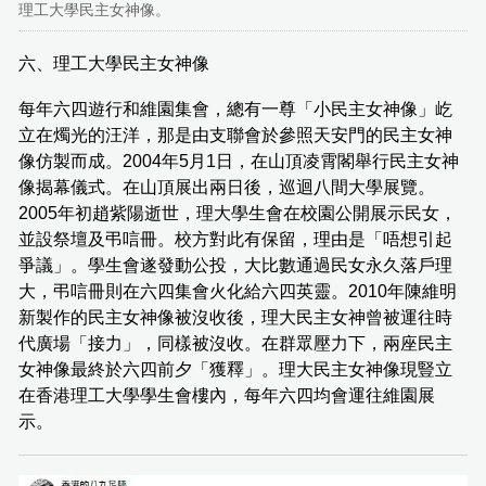
理工大學民主女神像。
六、理工大學民主女神像
每年六四遊行和維園集會，總有一尊「小民主女神像」屹
立在燭光的汪洋，那是由支聯會於參照天安門的民主女神
像仿製而成。2004年5月1日，在山頂凌霄閣舉行民主女神
像揭幕儀式。在山頂展出兩日後，巡迴八間大學展覽。
2005年初趙紫陽逝世，理大學生會在校園公開展示民女，
並設祭壇及弔唁冊。校方對此有保留，理由是「唔想引起
爭議」。學生會遂發動公投，大比數通過民女永久落戶理
大，弔唁冊則在六四集會火化給六四英靈。2010年陳維明
新製作的民主女神像被沒收後，理大民主女神曾被運往時
代廣場「接力」，同樣被沒收。在群眾壓力下，兩座民主
女神像最終於六四前夕「獲釋」。理大民主女神像現豎立
在香港理工大學學生會樓內，每年六四均會運往維園展
示。