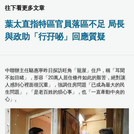
往下看更多文章
葉太直指特區官員落區不足 局長
與政助「行孖咇」回應質疑
中聯辦主任駱惠寧昨日探訪旺角「籠屋」住戶，稱「耳聞
不如目睹」，形容「20萬人居住條件如此的艱苦，絕對讓
人感到心裡面很沉重」，強調住房問題「已成為最大的民
生問題」，「是老百姓的煩心事」，也「一直牽動中央的
心」。