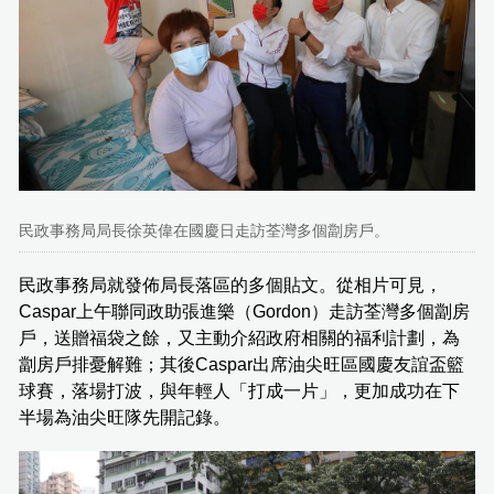
民政事務局局長徐英偉在國慶日走訪荃灣多個劏房戶。
民政事務局就發佈局長落區的多個貼文。從相片可見，
Caspar上午聯同政助張進樂（Gordon）走訪荃灣多個劏房
戶，送贈福袋之餘，又主動介紹政府相關的福利計劃，為
劏房戶排憂解難；其後Caspar出席油尖旺區國慶友誼盃籃
球賽，落場打波，與年輕人「打成一片」，更加成功在下
半場為油尖旺隊先開記錄。