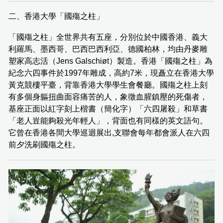
二、香港大學「國殤之柱」
「國殤之柱」全世界共有五座，分別位於中國香港、義大
利羅馬、墨西哥、巴西巴西利亞、德國柏林，均由丹麥雕
塑家高志活（Jens Galschiøt）製造。香港「國殤之柱」為
紀念六四事件於1997年雕成，高約7米，現矗立在香港大學
黃克競樓平臺，背靠香港大學學生會餐廳。國殤之柱上刻
有多個身軀扭曲面容痛苦的人，象徵血腥鎮壓的死傷者，
基座正面以紅字刻上楷書（簡化字）「六四屠殺」和草書
「老人豈能夠殺光年輕人」，背面也有同樣的英文語句。
它曾在香港各間大學巡迴展出,支聯會每年都會派人在六四
前夕洗刷國殤之柱。