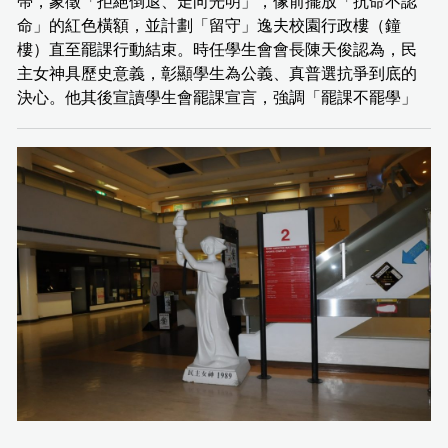
帶，象徵「拒絕倒退、走向光明」，像前擺放「抗命不認
命」的紅色橫額，並計劃「留守」逸夫校園行政樓（鐘
樓）直至罷課行動結束。時任學生會會長陳天俊認為，民
主女神具歷史意義，彰顯學生為公義、真普選抗爭到底的
決心。他其後宣讀學生會罷課宣言，強調「罷課不罷學」