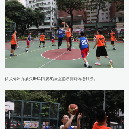
徐英偉出席油尖旺區國慶友誼盃籃球賽時落場打波。