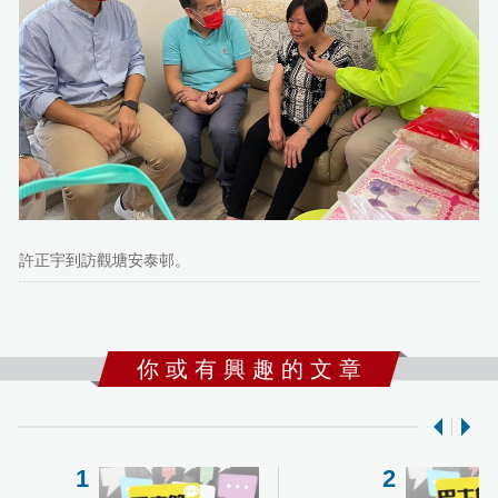
許正宇到訪觀塘安泰邨。
你 或 有 興 趣 的 文 章