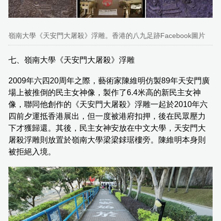
嶺南大學《天安門大屠殺》浮雕。香港的八九足跡Facebook圖片
七、嶺南大學《天安門大屠殺》浮雕
2009年六四20周年之際，藝術家陳維明仿製89年天安門廣
場上被推倒的民主女神像，製作了6.4米高的新民主女神
像，聯同他創作的《天安門大屠殺》浮雕一起於2010年六
四前夕運抵香港展出，但一度被港府扣押，後在民眾壓力
下才獲歸還。其後，民主女神安放在中文大學，天安門大
屠殺浮雕則放置於嶺南大學梁梁銶琚樓旁。陳維明本身則
被拒絕入境。