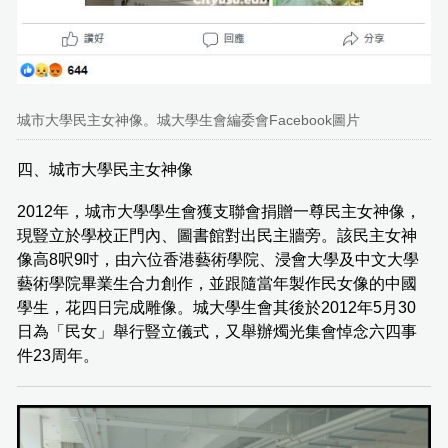
城市大學民主女神像。城大學生會編委會Facebook圖片
四、城市大學民主女神像
2012年，城市大學學生會獲支聯會捐贈一尊民主女神像，
現豎立於學校正門內、圖書館對出民主牆旁。該民主女神
像高8呎9吋，由六位香港藝術學院、浸會大學及中文大學
藝術學院畢業生合力創作，並跟隨當年製作民女像的中國
學生，花四日完成雕像。城大學生會其後於2012年5月30
日為「民女」舉行豎立儀式，又舉辦燭光集會悼念六四事
件23周年。