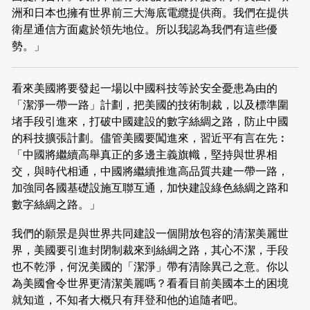
洲和日本也擁有世界前三大海底電纜提供商。我們在提供
衛星通信方面處於領先地位。所以我認為我們有這些優
勢。」
看來美國將要發起一場以中國科技等於安全憂患為由的
「潔淨一帶一路」計劃，把美國的技術制裁，以及標準圍
堵手段引進來，打破中國建設的數字絲綢之路，防止中國
的科技擴張計劃。儘管美國要闖進來，習近平有言在先︰
「中國將繼續高舉真正的多邊主義旗幟，堅持與世界相
交，與時代相通，中國將繼續推進高品質共建一帶一路，
加強同各國基礎設施互聯互通，加快建設綠色絲綢之路和
數字絲綢之路。」
我們的願景是與世界共同建設一個開放包容的清潔美麗世
界，美國要引進封閉制裁來到絲綢之路，其心不潔，手段
也不乾淨，何況美國的「潔淨」帶有清除異己之意。你以
為美國會令世界更清潔美麗嗎？看看目前美國本土的困境
就知道，不知者大概只有拜登和他的追隨者吧。