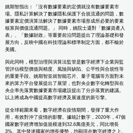
姚期智指出︰「沒有數據要素的定價就沒有數據要素市
場。隱私計算解決了數據隱私保護下合規流通的問題，數
據要素定價演算法解決了數據要素市場形成所必要的要素
核算與價值流通問題。」 同時，姚院士還對「數據資產入
表」、「數據財政」等重要前沿問題提出了理論基礎和發
展方向，反映中國在科技理論和標準制定方面，都不輸於
美國。
與此同時，模型治理與演算法監管是數字經濟下企業與監
管評估模型價值與精度、風險與缺陷、公平性與合規性等
的重要手段。姚期智並就智能芯片、量子電腦等方面對未
來的算力平台發展提出了展望，也對央企數字化轉型與在
央企率先落實數據要素市場建設提出了分步落實的建議。
以上將成為中國提高數字經濟及展速度的新引擎。
從全球範圍來看，數字經濟在疫情期間，發揮了重大作
用，有效對沖了疫情的影響。據統計數字，2020年，47個
國家數字經濟增加值規模達到32.6萬億美元，同比增長
3%。其中發達國家的增長優勢，均顯現在數字經濟之上。