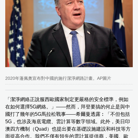
2020年蓬佩奧宣布對中國的施行潔淨網路計畫。AP圖片
「潔淨網絡正說服西歐國家制定更嚴格的安全標準，例如
在如何選擇5G網絡。」——然而，拜登要搞的何止是與中
國打了幾年的5G馬拉松戰事——希爾曼透露︰「不但包括
5G，也涉及海底電纜、雲計算等數字領域。此外，美日印
澳四方機制（Quad）也提出要在基礎設施建設和科技等方
面提高合作。我們不僅有領先的雲計算提供商，美國、歐