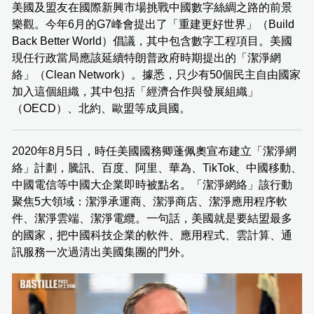
美國及盟友在國際新興市場挑戰中國數字絲綢之路的前景
樂觀。今年6月的G7峰會提出了「重建更好世界」（Build
Back Better World）倡議，其中包含數字工程項目。美國
現任行政當局應該延續特朗普政府時期提出的「潔淨網
絡」（Clean Network）。據悉，只少有50個民主自由國家
加入這個組織，其中包括「經濟合作與發展組織」
（OECD）、北約、歐盟等成員國。
2020年8月5日，時任美國國務卿蓬佩奧宣布建立「潔淨網
絡」計劃，騰訊、百度、阿里、華為、TikTok、中國移動、
中國電信等中國大企業即時被點名。「潔淨網絡」該行動
聚焦5大領域：潔淨承運商、潔淨商店、潔淨應用程序軟
件、潔淨雲端、潔淨電纜。一句話，美國就是要結盟最多
的國家，把中國科技企業的軟件、應用程式、雲計算、通
訊服務一次過清出美國集團的門外。