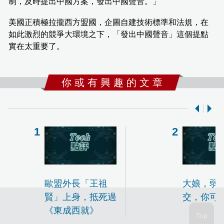
制，及時提出中國方案，發出中國聲音。」
美國正積極拉攏西方盟國，企圖自建技術標準和法規，在
如此激烈的競爭大環境之下，「發出中國聲音」這個提點
實在太重要了。
你 或 有 興 趣 的 文 章
歐盟外長「王祖
大娘，弱
賢」上身，抵死過
交，你可
《東成西就》