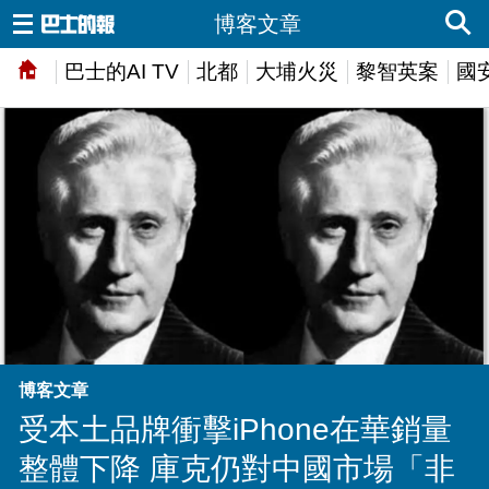
博客文章
巴士的AI TV
北都
大埔火災
黎智英案
國
博客文章
受本土品牌衝擊iPhone在華銷量
整體下降 庫克仍對中國市場「非