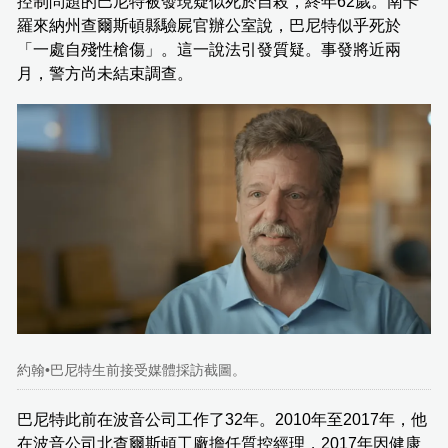
控制問題的巴尼特被發現疑似死於自殺，終年62歲。南卡
羅來納州查爾斯頓縣驗屍官辦公室說，巴尼特似乎死於
「一處自殘性槍傷」。這一說法引發質疑。事發將近兩
月，警方尚未結束調查。
約翰•巴尼特生前接受媒體採訪截圖。
巴尼特此前在波音公司工作了32年。2010年至2017年，他
在波音公司北查爾斯頓工廠擔任質控經理，2017年因健康