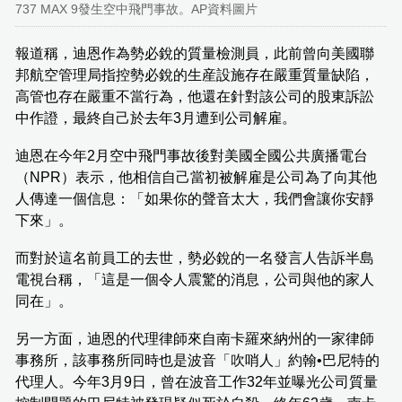
737 MAX 9發生空中飛門事故。AP資料圖片
報道稱，迪恩作為勢必銳的質量檢測員，此前曾向美國聯
邦航空管理局指控勢必銳的生産設施存在嚴重質量缺陷，
高管也存在嚴重不當行為，他還在針對該公司的股東訴訟
中作證，最終自己於去年3月遭到公司解雇。
迪恩在今年2月空中飛門事故後對美國全國公共廣播電台
（NPR）表示，他相信自己當初被解雇是公司為了向其他
人傳達一個信息：「如果你的聲音太大，我們會讓你安靜
下來」。
而對於這名前員工的去世，勢必銳的一名發言人告訴半島
電視台稱，「這是一個令人震驚的消息，公司與他的家人
同在」。
另一方面，迪恩的代理律師來自南卡羅來納州的一家律師
事務所，該事務所同時也是波音「吹哨人」約翰•巴尼特的
代理人。今年3月9日，曾在波音工作32年並曝光公司質量