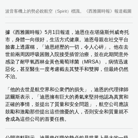
波音客機上的勢必銳航空（Spirit）標識。《西雅圖時報》報道截圖
據《西雅圖時報》5月1日報道，迪恩住在堪薩斯州威奇托
市，身體一向很好，生活方式健康。迪恩母親在社交平台
臉書上透露稱，「迪恩經歷的一切，令人心碎」。他在去
世前兩周因呼吸困難入院接受插管治療，並在此期間意外
感染了耐甲氧西林金黃色葡萄球菌（MRSA），病情迅速
惡化，甚至醫生一度考慮截去其雙手和雙脚，但最終仍然
不治。
「他的去世是航空界和公衆們的損失」，迪恩的代理律師
諾爾斯表示，「迪恩擁有巨大的勇氣來堅持他認為真實和
正確的事情，並提出了質量和安全問題」，航空公司應該
鼓勵和激勵那些提出這些擔憂的人，否則安全和質量就不
會成為這些公司的首要任務。
公開資料顯示，迪恩曾任職的勢必銳是世界上最大的一級