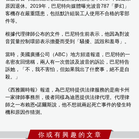
原因退休。2019年，巴尼特向媒體曝光波音787「夢幻」
客機存在嚴重隱患，包括默許組裝工人使用不合格的零部
件等。
根據代理律師公布的文件，巴尼特生前表示，他因為對波
音質量控制環節表示擔憂而受到「騷擾、詆毀和羞辱」。
當時，美國廣播公司（ABC）地方頻道報道，巴尼特的一
名密友回憶稱，兩人有一次曾談及波音的訴訟，巴尼特告
訴她，「不，我不害怕，但如果我出了什麽事，絕不是自
殺。」
《西雅圖時報》報道，為巴尼特提供法律服務的是南卡州
一家律師事務所，後者同樣為迪恩提供法律代理。代理律
師之一布賴恩•諾爾斯說，他不想就兩起死亡事件的發生時
機和原因作猜測。
你 或 有 興 趣 的 文 章