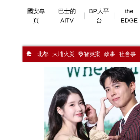
國安專
巴士的
BP大平
the
頁
AITV
台
EDGE
北都
大埔火災
黎智英案
政事
社會事