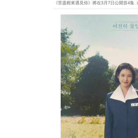
《苦盡柑來遇見你》將在3月7日公開首4集（Netfl