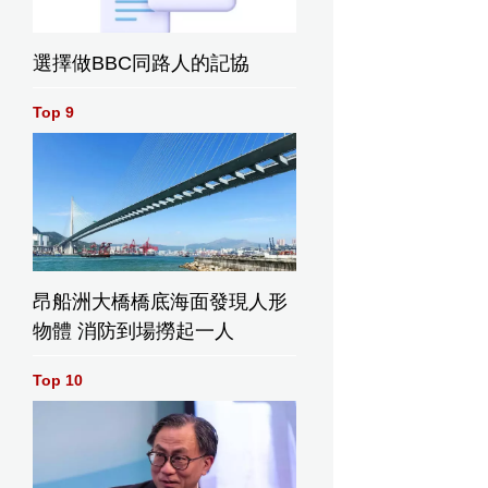
選擇做BBC同路人的記協
Top 9
昂船洲大橋橋底海面發現人形
物體 消防到場撈起一人
Top 10