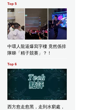
Top 5
你》由IU與朴寶劍領銜主演（Netflix圖片）
中環人龍逼爆寫字樓 竟然係排
隊睇「精子競賽」？！
IU透過《苦盡柑來
粉絲也很期待朴寶
遇見你》溫暖人心
劍與IU的火花
（Netflix twitter圖
（Netflix twitter圖
Top 6
片）
片）
他也是
的粉絲
）
西方愈走愈黑，走到水窮處，