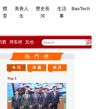
體
美善人
歷史長
生活
BasTech
育
生
河
事
消費
博客榜
其他
熱 · 門 · 榜
今 日
本 週
本 月
Top 1