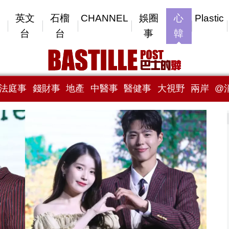
英文
石榴
CHANNEL
娛圈
心
Plastic
台
台
事
韓
法庭事
錢財事
地產
中醫事
醫健事
大視野
兩岸
@