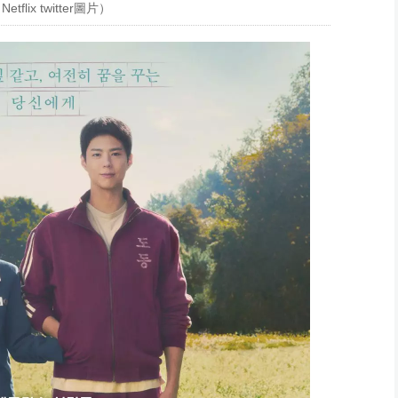
ix twitter圖片）