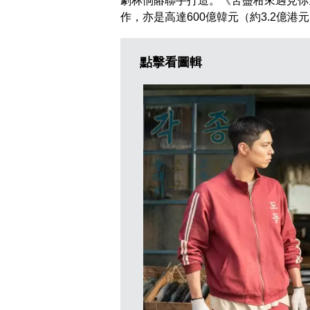
劇林恦賰聯手打造。《苦盡柑來遇見你
作，亦是高達600億韓元（約3.2億
點擊看圖輯