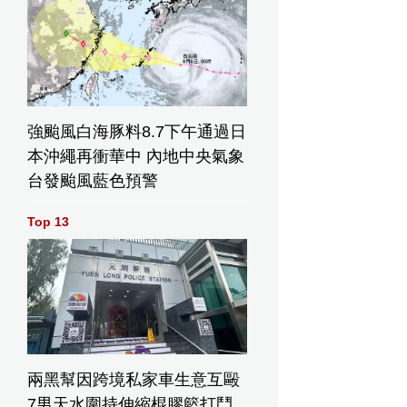
強颱風白海豚料8.7下午通過日
本沖繩再衝華中 內地中央氣象
台發颱風藍色預警
Top 13
兩黑幫因跨境私家車生意互毆
7男天水圍持伸縮棍膠籃打鬥