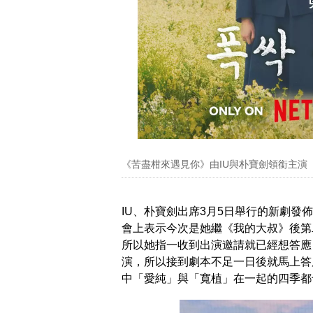
《苦盡柑來遇見你》由IU與朴寶劍領銜主演（Ne
IU、朴寶劍出席3月5日舉行的新劇發
會上表示今次是她繼《我的大叔》後第
所以她指一收到出演邀請就已經想答應
演，所以接到劇本不足一日後就馬上答
中「愛純」與「寬植」在一起的四季都