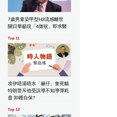
7歲男童染甲型H3流感離世
關日華籲現「4徵狀」即求醫
Top 11
攻伊唔湯唔水「赫仔」食死貓
特朗普斥他受誤導不知導彈耗
盡 卸鑊自保?
Top 12