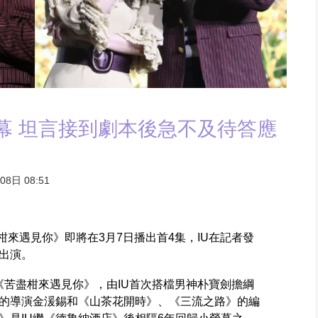
螢幕 坦言接到劇本後急不及待答應
8日 08:51
苦盡柑來遇見你》即將在3月7日播出首4集，IU在記者發
出演。
x韓劇《苦盡柑來遇見你》，由IU首次搭檔男神朴寶劍擔綱
的導演金湲錫和《山茶花開時》、《三流之路》的編