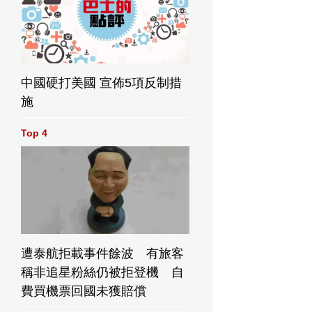
中國硬打美國 宣佈5項反制措
施
Top 4
遭泰航拒載事件餘波 有旅客
稱非追星粉絲仍被拒登機 自
費買機票回國未獲賠償