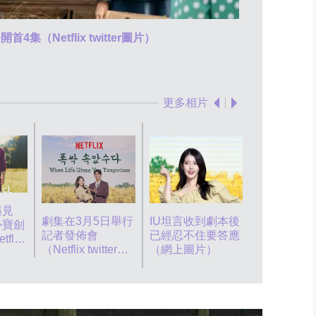
（Netflix twitter圖片）
《苦盡柑來遇見
更多相片
遇見
劇集在3月5日舉行
IU坦言收到劇本後
朴寶劍表示
朴寶劍
記者發佈會
已經忍不住要答應
林恦賰作家
flix
（Netflix twitter圖
（網上圖片）
（網上圖片
片）