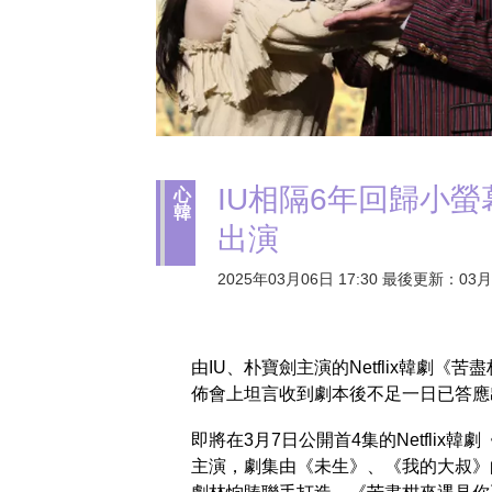
IU相隔6年回歸小
心
韓
出演
2025年03月06日 17:30 最後更新：03月0
由IU、朴寶劍主演的Netflix韓劇《
佈會上坦言收到劇本後不足一日已答應
即將在3月7日公開首4集的Netfli
主演，劇集由《未生》、《我的大叔》