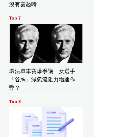
沒有雲起時
Top 7
環法單車賽爆爭議 女選手
「谷胸」減氣流阻力增速作
弊？
Top 8