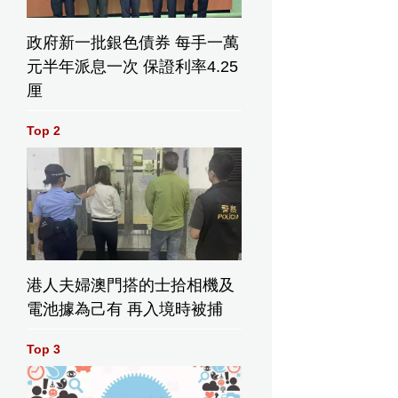
政府新一批銀色債券 每手一萬
元半年派息一次 保證利率4.25
厘
Top 2
港人夫婦澳門搭的士拾相機及
電池據為己有 再入境時被捕
Top 3