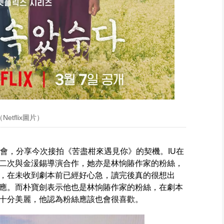
tflix圖片）
佈會，分享今次接拍《苦盡柑來遇見你》的契機。IU在
二次與金湲錫導演合作，她亦是林恦賰作家的粉絲，
，在未收到劇本前已經好心急，讀完後真的很想出
應。而朴寶劍表示他也是林恦賰作家的粉絲，在劇本
十分美麗，他認為粉絲應該也會很喜歡。