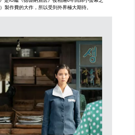
》是IU繼《德魯納酒店》後相隔6年回歸小螢幕之
港元）製作費的大作，所以受到外界極大期待。