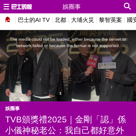
娛圈事
巴士的AI TV
北都
大埔火災
黎智英案
國
This
is
a
The media could not be loaded, either because the server or
modal
window.
network failed or because the format is not supported.
娛圈事
TVB頒獎禮2025｜金剛「認」係
小儀神秘老公：我自己都好意外