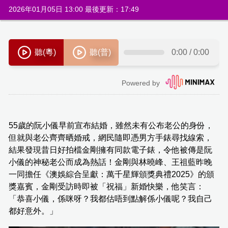
2026年01月05日 13:00 最後更新：17:49
55歲的阮小儀早前宣布結婚，雖然未有公布老公的身份，
但就與老公齊齊晒婚戒，網民隨即憑男方手錶尋找線索，
結果發現昔日好拍檔金剛擁有同款電子錶，令他被傳是阮
小儀的神秘老公而成為熱話！金剛與林曉峰、王祖藍昨晚
一同擔任《澳娛綜合呈獻：萬千星輝頒獎典禮2025》的頒
獎嘉賓，金剛受訪時即被「祝福」新婚快樂，他笑言：
「恭喜小儀，係咪呀？我都估唔到點解係小儀呢？我自己
都好意外。」