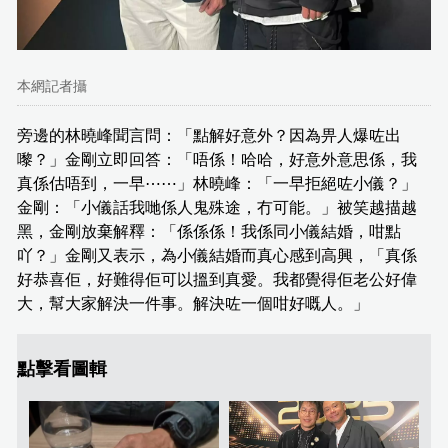
本網記者攝
旁邊的林曉峰聞言問：「點解好意外？因為畀人爆咗出
嚟？」金剛立即回答：「唔係！哈哈，好意外意思係，我
真係估唔到，一早⋯⋯」林曉峰：「一早拒絕咗小儀？」
金剛：「小儀話我哋係人鬼殊途，冇可能。」被笑越描越
黑，金剛放棄解釋：「係係係！我係同小儀結婚，咁點
吖？」金剛又表示，為小儀結婚而真心感到高興，「真係
好恭喜佢，好難得佢可以搵到真愛。我都覺得佢老公好偉
大，幫大家解決一件事。解決咗一個咁好嘅人。」
點擊看圖輯