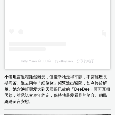
Kitty Yuen 🐶🙋🏻‍♀️🐶（@kittyyuen）分享的帖子
小儀坦言過程雖然難受，但慶幸牠走得平靜，不需經歷長
期痛苦。過去兩年「細佬佬」頻繁進出醫院，如今終於解
脫。她含淚叮囑愛犬到天國跟已故的「DeeDee」哥哥互相
照顧，並承諾會遵守約定，保持牠最愛看見的笑容。網民
紛紛留言安慰。