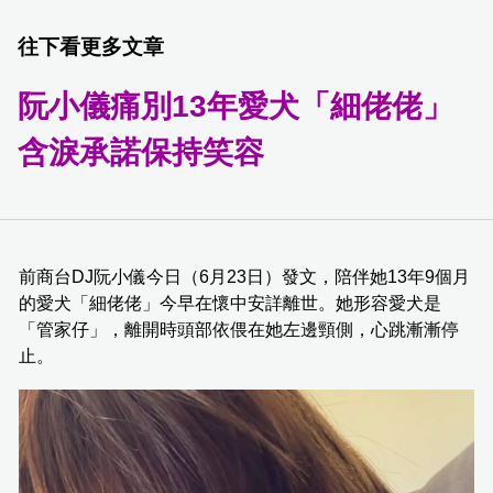
往下看更多文章
阮小儀痛別13年愛犬「細佬佬」
含淚承諾保持笑容
前商台DJ阮小儀今日（6月23日）發文，陪伴她13年9個月
的愛犬「細佬佬」今早在懷中安詳離世。她形容愛犬是
「管家仔」，離開時頭部依偎在她左邊頸側，心跳漸漸停
止。