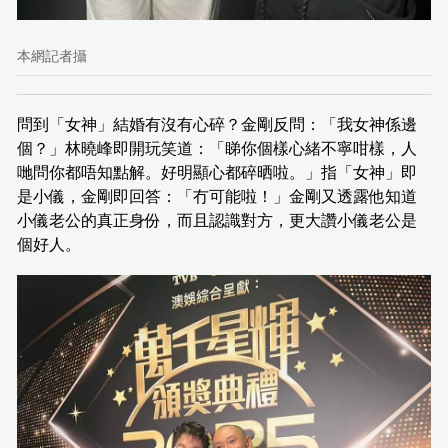
本網記者攝
問到「女神」結婚有沒有心碎？金剛反問：「我女神係邊
個？」林曉峰即開玩笑道：「睇你個樣心緒不寧咁樣，人
哋問你都唔知點解。好明顯心都碎晒啦。」指「女神」即
是小儀，金剛即回答：「冇可能啦！」金剛又透露他知道
小儀老公的真正身份，而且認識對方，更大讚小儀老公是
個好人。