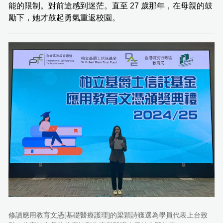
能的限制。對前途感到迷茫。直至 27 歲那年，在母親的鼓
勵下，她才鼓起勇氣重返校園。
修讀應用教育文憑[基礎醫療護理]的梁穎詩獲選為學員代表上台致