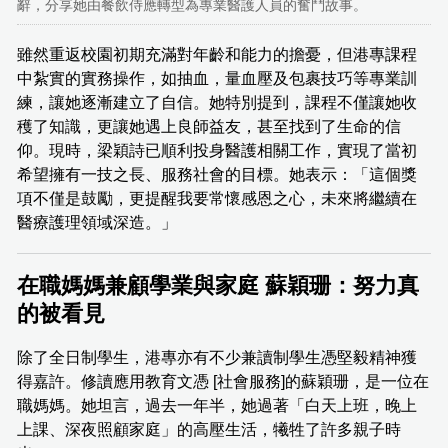
辭，分享她由餐飲侍應轉型為專業醫護人員的奮鬥故事。
雖然重返校園初期充滿對年齡和能力的擔憂，但港專課程
中紮實的實務操作，如抽血，量血壓及包裹技巧等專業訓
練，讓她逐漸建立了自信。她特別提到，課程不僅讓她收
穫了知識，更讓她遇上良師益友，甚至找到了生命的信
仰。現時，梁穎詩已順利投身醫護相關工作，實現了當初
希望擁有一技之長、服務社會的目標。她表示：「這個獎
項不僅是鼓勵，更提醒我要常懷感恩之心，未來將繼續在
醫療護理領域深造。」
在職媽媽兼顧學業與家庭 蘇穎珊：努力真
的被看見
除了全日制學生，港專亦有不少兼讀制學生憑堅毅精神獲
得嘉許。修讀應用教育文憑 [社會服務]的蘇穎珊，是一位在
職媽媽。她坦言，過去一年半，她過著「白天上班，晚上
上課、深夜照顧家庭」的高壓生活，犧牲了許多親子時