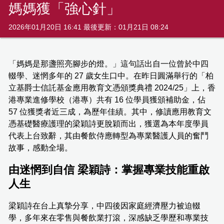
媽媽獲「強心針」
2026年01月20日 16:41 最後更新：01月21日 08:24
「媽媽是那盞照亮腳步的燈。」這句話出自一位曾於中四
輟學、迷惘多年的 27 歲女生口中。在昨日圓滿舉行的「柏
立基爵士信託基金應用教育文憑頒獎典禮 2024/25」上，香
港專業進修學校（港專）共有 16 位學員獲頒補助金，佔
57 位獲獎者近三成，為歷年佳績。其中，修讀應用教育文
憑基礎醫療護理的梁穎詩更脫穎而出，獲選為本年度學員
代表上台致辭，其由餐飲侍應轉型為專業醫護人員的奮鬥
故事，感動全場。
由迷惘到自信 梁穎詩：掌握專業技能重啟
人生
梁穎詩在台上真摯分享，中四後因家庭經濟壓力被迫輟
學，多年來在零售與餐飲業打滾，深感缺乏學歷和專業技