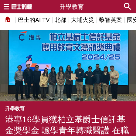
升學教育
巴士的AI TV
北都
大埔火災
黎智英案
國
升學教育
港專16學員獲柏立基爵士信託基
金獎學金 輟學青年轉職醫護 在職