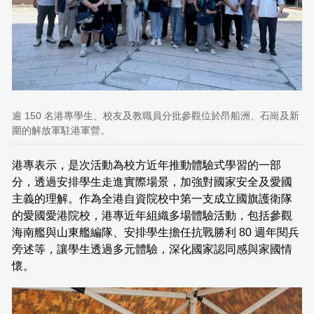
逾 150 名港專學生、校友及教職員分批參觀位於昂船洲、石崗及新
圍的解放軍駐港軍營。
港專表示，是次活動為校方近年推動體驗式學習的一部
分，透過安排學生走進實際場景，加強對國家安全及愛國
主義的理解。作為全港自資院校中第一支成立國旗護衛隊
的愛國愛港院校，港專近年組織多場體驗活動，包括參觀
海南艦與山東艦編隊、安排學生擔任抗戰勝利 80 週年閱兵
旁述等，讓學生透過多元體驗，深化國家認同感與家國情
懷。