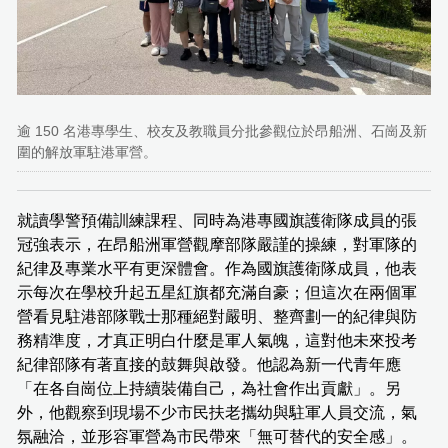
逾 150 名港專學生、校友及教職員分批參觀位於昂船洲、石崗及新
圍的解放軍駐港軍營。
就讀學警預備訓練課程、同時為港專國旗護衛隊成員的張
冠強表示，在昂船洲軍營觀摩部隊嚴謹的操練，對軍隊的
紀律及專業水平有更深體會。作為國旗護衛隊成員，他表
示每次在學校升起五星紅旗都充滿自豪；但這次在兩個軍
營看見駐港部隊戰士那種絕對嚴明、整齊劃一的紀律與防
務精準度，才真正明白什麼是軍人氣魄，這對他未來投考
紀律部隊有著直接的鼓舞與啟發。他認為新一代青年應
「在各自崗位上持續裝備自己，為社會作出貢獻」。另
外，他觀察到現場不少市民扶老攜幼與駐軍人員交流，氣
氛融洽，並形容軍營為市民帶來「無可替代的安全感」。