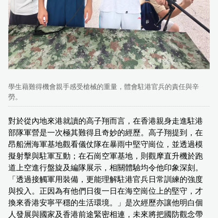
學生藉難得機會親手感受槍械的重量，體會駐港官兵的責任與辛
勞。
對於從內地來港就讀的高子翔而言，在香港親身走進駐港
部隊軍營是一次極其難得且奇妙的經歷。高子翔提到，在
昂船洲海軍基地觀看儀仗隊在暴雨中堅守崗位，並透過模
擬射擊與駐軍互動；在石崗空軍基地，則觀摩直升機於跑
道上空進行盤旋及編隊展示，相關體驗均令他印象深刻。
「透過接觸軍用裝備，更能理解駐港官兵日常訓練的強度
與投入。正因為有他們日復一日在海空崗位上的堅守，才
換來香港安寧平穩的生活環境。」是次經歷亦讓他明白個
人發展與國家及香港前途緊密相連，未來將把國防觀念帶