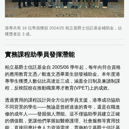
港專共有 16 位學員獲頒 2024/25 柏立基爵士信託基金補助金，佔
獲獎者近 3 成。
實務課程助學員發揮潛能
柏立基爵士信託基金自 2005/06 學年起，每年向符合資格
的應用教育文憑／毅進文憑畢業生頒發補助金。本年度港
專學生獲獎人數佔比高達近三成，涵蓋全日制及兼讀制課
程，反映院校在推動職業專才教育(VPET)上的成效。
透過實用的課程設計與全方位的學員支援，港專成功協助
不同背景的學生——無論是曾經迷途的青年，還是在職進
修的成年人——發掘個人潛能。這不僅協助學員建立正確
的價值觀，更讓他們掌握如醫療護理、社會服務等實用技
能，直接回應社會人力資源需求，貫徹柏立基爵士信託基