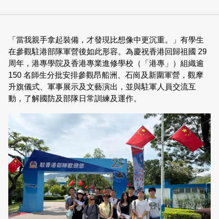
「當我親手拿起裝備，才發現比想像中更沉重。」有學生
在參觀駐港部隊軍營後如此形容。為慶祝香港回歸祖國 29
周年，港專學院及香港專業進修學校（「港專」）組織逾
150 名師生分批安排參觀昂船洲、石崗及新圍軍營，觀摩
升旗儀式、軍事展示及文藝演出，並與駐軍人員交流互
動，了解國防及部隊日常訓練及運作。