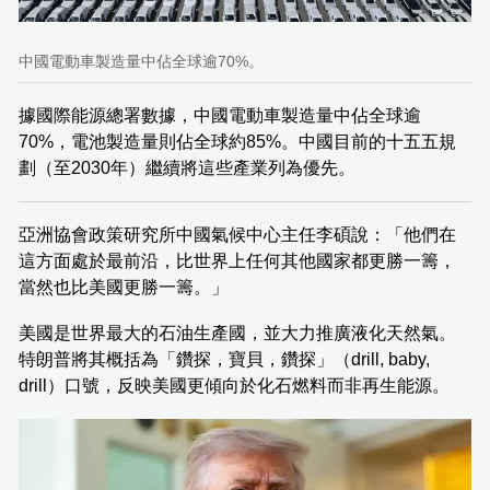
中國電動車製造量中佔全球逾70%。
據國際能源總署數據，中國電動車製造量中佔全球逾
70%，電池製造量則佔全球約85%。中國目前的十五五規
劃（至2030年）繼續將這些產業列為優先。
亞洲協會政策研究所中國氣候中心主任李碩說：「他們在
這方面處於最前沿，比世界上任何其他國家都更勝一籌，
當然也比美國更勝一籌。」
美國是世界最大的石油生產國，並大力推廣液化天然氣。
特朗普將其概括為「鑽探，寶貝，鑽探」（drill, baby,
drill）口號，反映美國更傾向於化石燃料而非再生能源。