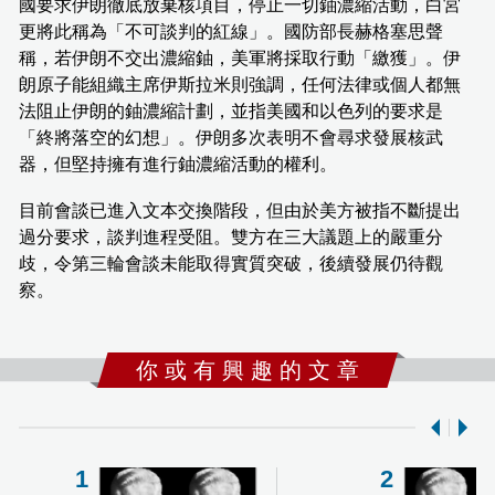
國要求伊朗徹底放棄核項目，停止一切鈾濃縮活動，白宮
更將此稱為「不可談判的紅線」。國防部長赫格塞思聲
稱，若伊朗不交出濃縮鈾，美軍將採取行動「繳獲」。伊
朗原子能組織主席伊斯拉米則強調，任何法律或個人都無
法阻止伊朗的鈾濃縮計劃，並指美國和以色列的要求是
「終將落空的幻想」。伊朗多次表明不會尋求發展核武
器，但堅持擁有進行鈾濃縮活動的權利。
目前會談已進入文本交換階段，但由於美方被指不斷提出
過分要求，談判進程受阻。雙方在三大議題上的嚴重分
歧，令第三輪會談未能取得實質突破，後續發展仍待觀
察。
你 或 有 興 趣 的 文 章