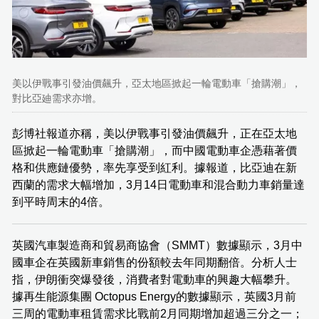
美以伊戰事引發油價飆升，亞太地區掀起一輪電動車「搶購潮」，
對比亞廸需求亦增。
彭博社報道亦稱，美以伊戰事引發油價飆升，正在亞太地
區掀起一輪電動車「搶購潮」，而中國電動車企憑藉著價
格和供應鏈優勢，率先享受到紅利。據報道，比亞迪在新
西蘭的需求大幅增加，3月14日電動車和混合動力車銷量達
到平時周末的4倍。
英國汽車製造商和貿易商協會（SMMT）數據顯示，3月中
國車企在英國新車銷售的份額較去年同期翻倍。分析人士
指，伊朗衝突爆發後，消費者對電動車的興趣大幅攀升。
據再生能源集團 Octopus Energy的數據顯示，英國3月前
三周的電動車租賃需求比戰前2月同期增加超過三分之一；