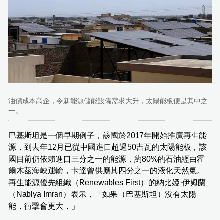
油價成本高企，令新能源儲能設備需求大升，太陽能板便是其中之
一。
巴基斯坦是一個早期例子，該國於2017年開始推廣再生能
源，到去年12月已從中國進口超過50吉瓦的太陽能板，該
國目前仍依賴進口三分之一的能源，約80%的石油經由霍
爾木茲海峽運輸，卡達曾供應其四分之一的液化天然氣。
再生能源優先組織（Renewables First）的納比婭·伊姆蘭
（Nabiya Imran）表示，「如果（巴基斯坦）沒有太陽
能，衝擊會更大，」