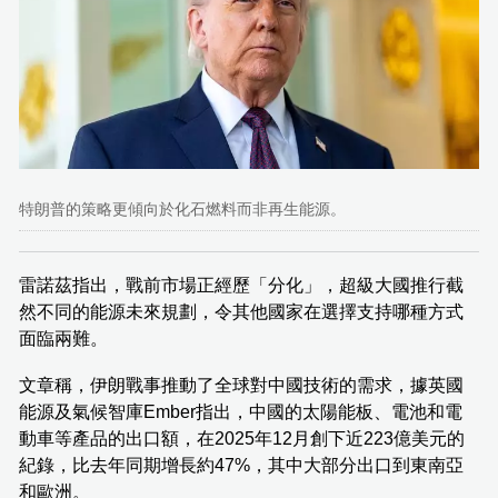
特朗普的策略更傾向於化石燃料而非再生能源。
雷諾茲指出，戰前市場正經歷「分化」，超級大國推行截
然不同的能源未來規劃，令其他國家在選擇支持哪種方式
面臨兩難。
文章稱，伊朗戰事推動了全球對中國技術的需求，據英國
能源及氣候智庫Ember指出，中國的太陽能板、電池和電
動車等產品的出口額，在2025年12月創下近223億美元的
紀錄，比去年同期增長約47%，其中大部分出口到東南亞
和歐洲。