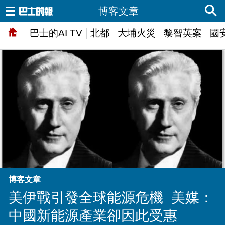
博客文章
巴士的AI TV
北都
大埔火災
黎智英案
國
博客文章
美伊戰引發全球能源危機 美媒：
中國新能源產業卻因此受惠