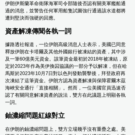
伊朗伊斯蘭革命衛隊海軍司令部隨後否認有關美軍艦船通
過的消息，並警告任何軍用船隻試圖強行通過該水道都將
遭到堅決而強硬的回應。
資產解凍傳聞各執一詞
據路透社報道，一位伊朗高級消息人士表示，美國已同意
釋放伊朗在卡塔爾及其他外國銀行被凍結的資產，其中涉
及一筆60億美元資金。該筆資金最初於2018年被凍結，原
定於2023年作為美伊換囚協議的一部分予以解凍，但在哈
馬斯於2023年10月7日對以色列發動襲擊後，拜登政府再
次凍結了這筆資金。伊朗方認為資產解凍與保障霍爾木茲
海峽安全通行「直接相關」。然而，一位美國官員迅速否
認了有關同意解凍資產的說法，雙方在此議題上明顯各執
一詞。
鈾濃縮問題紅線對立
在伊朗的鈾濃縮問題上，雙方立場幾乎沒有重疊之處。美