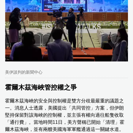
美伊談判的新聞中心
霍爾木茲海峽管控權之爭
霍爾木茲海峽的安全與控制權是雙方分歧最嚴重的議題之
一。消息人士透露，美國提出「共同管控」方案，但伊朗
堅持保留對該海峽的控制權，並主張有權向過往船隻收取
「通行費」。當地時間11日，美方聲稱已開始「清理」霍
爾木茲海峽，並有兩艘美國海軍軍艦通過這一關鍵水道。