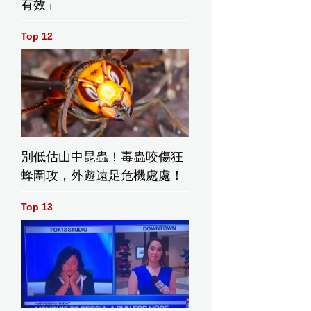
有效」
Top 12
別低估山中昆蟲！毒蟲咬傷狂
蜂圍攻，外遊遠足危機處處！
Top 13