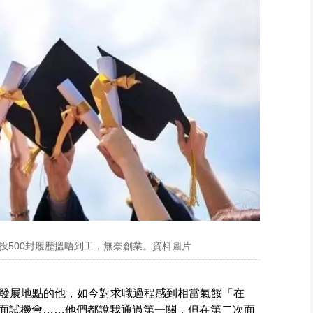
投500封履歷搵唔到工，無奈創業。資料圖片
發展地點的他，如今對求職過程感到相當氣餒「在
0次面試機會……他們都說我通過第一關，但在第二次面