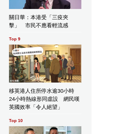
關日華：本港受「三疫夾
擊」 市民不應看輕流感
Top 9
移英港人住所停水逾30小時
24小時熱線形同虛設 網民嘆
英國效率「令人絕望」
Top 10