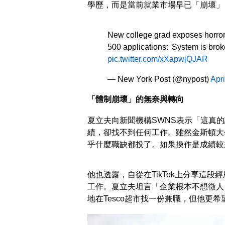
學歷，而是當前就業市場早已「崩壞」
New college grad exposes horror jo
500 applications: 'System is bro
pic.twitter.com/xXapwjQJAR
— New York Post (@nypost)
Apri
「體制崩壞」的無奈與轉向
夏立夫向新聞機構SWNS表示「這真
績，卻找不到任何工作。雖然金斯頓大
乎什麼職缺都投了。如果換作是成績較
他也透露，自從在TikTok上分享這
工作。夏立夫坦言「企業根本不想徵人
地在Tesco超市找一份兼職，但他更