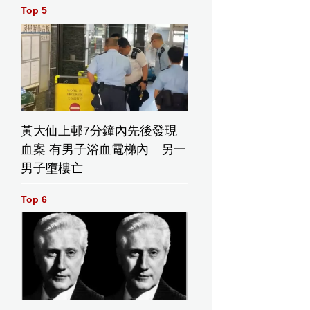
Top 5
黃大仙上邨7分鐘內先後發現
血案 有男子浴血電梯內 另一
男子墮樓亡
Top 6