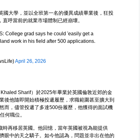
讀英國大學，並以全班第一名的優異成績畢業後，狂投
到，直呼當前的就業市場體制已經崩壞。
llege grad says he could 'easily get a
 land work in his field after 500 applications.
sLife)
April 26, 2026
aled Sharif）於2025年畢業於英國倫敦近郊的金
業後他隨即開始積極投遞履歷，求職範圍甚至擴大到
然而，儘管投遞了多達500份履歷，他獲得的面試機
得任何職位。
8歲時再移居英國。他回憶，當年英國被視為能提供
儕眼中的天之驕子。如今他認為，問題並非出在他的