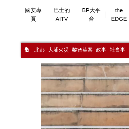
國安專
巴士的
BP大平
the
頁
AITV
台
EDGE
北都
大埔火災
黎智英案
政事
社會事