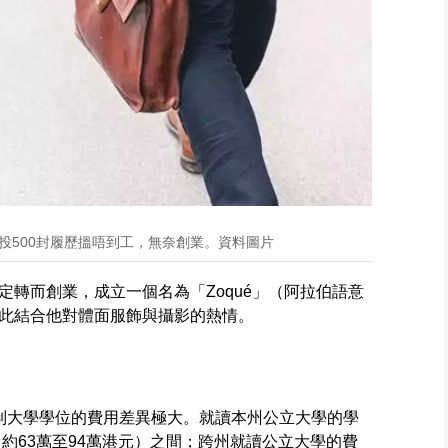
投500封履歷搵唔到工，無奈創業。資料圖片
轉而創業，成立一個名為「Zoqué」（阿拉伯語意
此結合他對體面服飾與攝影的熱情。
制大學學位的費用差異極大。就讀本州公立大學的學
（約63萬至94萬港元）之間；跨州就讀公立大學的費