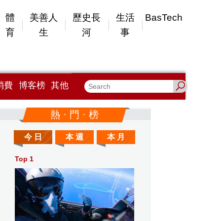
體
美善人
歷史長
生活
BasTech
育
生
河
事
消費
博客榜
其他
熱 · 門 · 榜
今 日
本 週
本 月
Top 1