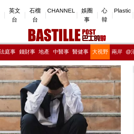
英文
石榴
CHANNEL
娛圈
心
Plastic
台
台
事
韓
法庭事
錢財事
地產
中醫事
醫健事
大視野
兩岸
@