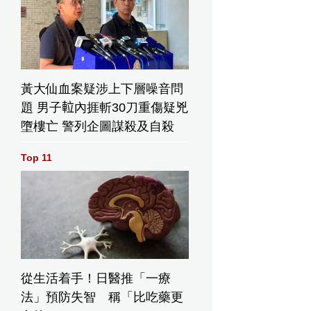
黃大仙血案疑涉上下層噪音問
題 男子𨋢內捱斬30刀重傷疑兇
墮樓亡 警列企圖謀殺及自殺
Top 11
從生活着手！日醫推「一療
法」預防失智 稱「比吃藥更