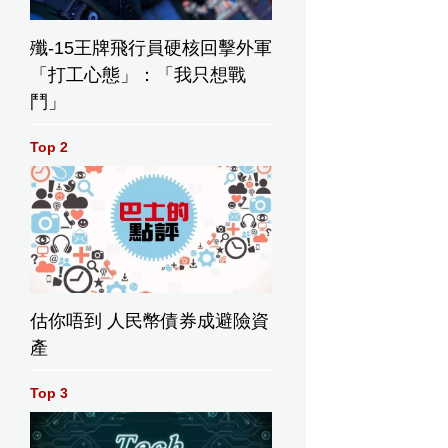
殲-15王牌飛行員硬核回擊外軍
「打工心態」：「我只想戰
鬥」
Top 2
估你唔到 人民幣債券成避險資
產
Top 3