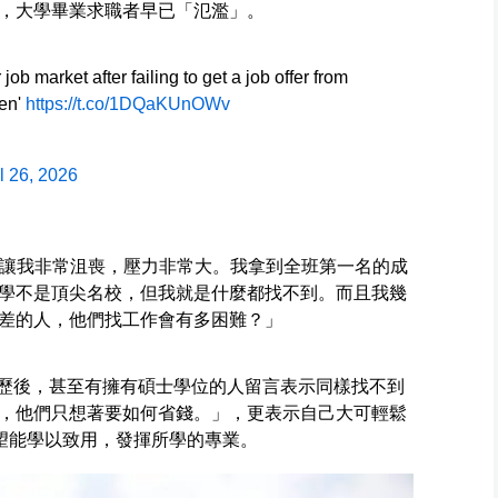
，大學畢業求職者早已「氾濫」。
b market after failing to get a job offer from
ken'
https://t.co/1DQaKUnOWv
l 26, 2026
的讓我非常沮喪，壓力非常大。我拿到全班第一名的成
學不是頂尖名校，但我就是什麼都找不到。而且我幾
差的人，他們找工作會有多困難？」
段經歷後，甚至有擁有碩士學位的人留言表示同樣找不到
，他們只想著要如何省錢。」，更表示自己大可輕鬆
希望能學以致用，發揮所學的專業。