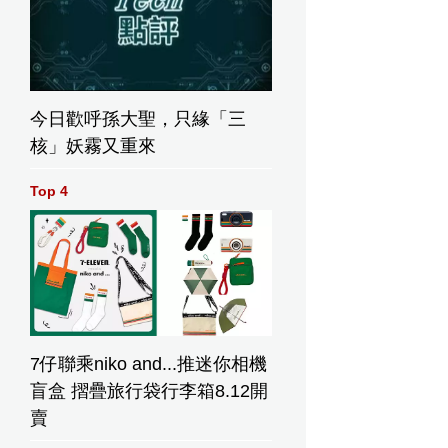
今日歡呼孫大聖，只緣「三
核」妖霧又重來
Top 4
7仔聯乘niko and...推迷你相機
盲盒 摺疊旅行袋行李箱8.12開
賣