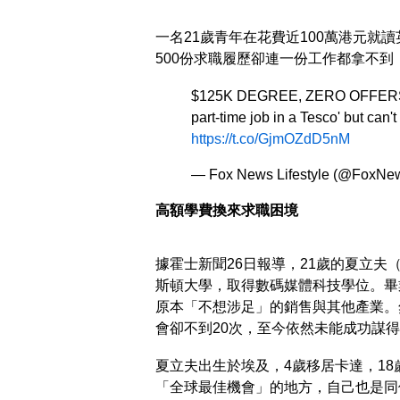
一名21歲青年在花費近100萬港元就
500份求職履歷卻連一份工作都拿不
$125K DEGREE, ZERO OFFERS: Co
part-time job in a Tesco' but can't
https://t.co/GjmOZdD5nM
— Fox News Lifestyle (@FoxNew
高額學費換來求職困境
據霍士新聞26日報導，21歲的夏立夫（Kh
斯頓大學，取得數碼媒體科技學位。畢
原本「不想涉足」的銷售與其他產業。
會卻不到20次，至今依然未能成功謀
夏立夫出生於埃及，4歲移居卡達，1
「全球最佳機會」的地方，自己也是同