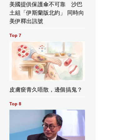
美國提供保護傘不可靠 沙巴
土組「伊斯蘭版北約」 同時向
美伊釋出訊號
Top 7
皮膚瘀青久唔散，邊個搞鬼？
Top 8