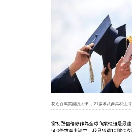
花近百萬英國讀大學 ，21歲埃及裔高材生海
當初堅信倫敦作為全球商業樞紐是最佳
500份求職申請中，我只獲得10到2