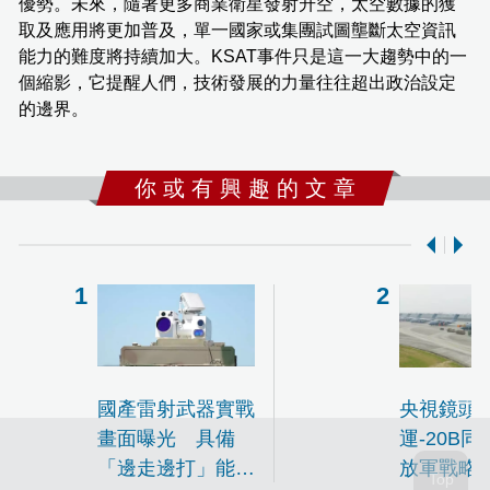
優勢。未來，隨著更多商業衛星發射升空，太空數據的獲
取及應用將更加普及，單一國家或集團試圖壟斷太空資訊
能力的難度將持續加大。KSAT事件只是這一大趨勢中的一
個縮影，它提醒人們，技術發展的力量往往超出政治設定
的邊界。
你 或 有 興 趣 的 文 章
國產雷射武器實戰
央視鏡頭
畫面曝光 具備
運-20B
「邊走邊打」能力
放軍戰略