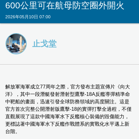
600公里可在航母防空圈外開火
2026年05月10日 07:00
止戈堂
解放軍海軍成立77周年之際，官方發布主題宣傳片《向大
洋》，其中一段潛艇發射潛射型鷹擊-18A反艦導彈精準命
中靶船的畫面，迅速引發全球防務領域的高度關注。這是
官方首次完整公開潛射版鷹擊-18的實彈打擊全過程，不僅
直觀展現了這款中國海軍水下反艦核心裝備的毀傷能力，
更標誌著中國海軍水下反艦作戰體系的實戰化水平邁上新
台階。