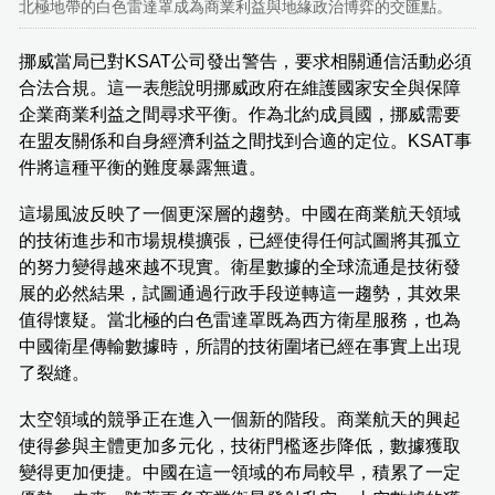
北極地帶的白色雷達罩成為商業利益與地緣政治博弈的交匯點。
挪威當局已對KSAT公司發出警告，要求相關通信活動必須
合法合規。這一表態說明挪威政府在維護國家安全與保障
企業商業利益之間尋求平衡。作為北約成員國，挪威需要
在盟友關係和自身經濟利益之間找到合適的定位。KSAT事
件將這種平衡的難度暴露無遺。
這場風波反映了一個更深層的趨勢。中國在商業航天領域
的技術進步和市場規模擴張，已經使得任何試圖將其孤立
的努力變得越來越不現實。衛星數據的全球流通是技術發
展的必然結果，試圖通過行政手段逆轉這一趨勢，其效果
值得懷疑。當北極的白色雷達罩既為西方衛星服務，也為
中國衛星傳輸數據時，所謂的技術圍堵已經在事實上出現
了裂縫。
太空領域的競爭正在進入一個新的階段。商業航天的興起
使得參與主體更加多元化，技術門檻逐步降低，數據獲取
變得更加便捷。中國在這一領域的布局較早，積累了一定