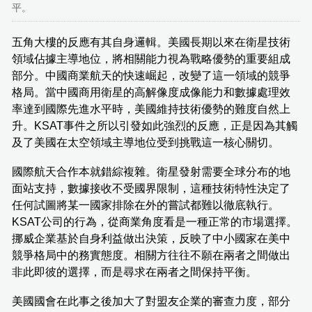
平。
五角大樓的反應有其自身邏輯。美國長期以來在衛星技術
領域佔據主導地位，將相關能力視為戰略優勢的重要組成
部分。中國商業航天的快速崛起，改變了這一領域的競爭
格局。當中國商用衛星的高解像度成像能力和數據處理效
率達到國際先進水平時，美國維持技術優勢的難度自然上
升。KSAT事件之所以引發如此強烈的反應，正是因為其觸
及了美國在太空領域主導地位受到挑戰這一核心關切。
國際航天合作本就錯綜複雜。衛星發射需要全球分布的地
面站支持，數據接收不受國界限制，這種技術特性決定了
任何試圖將某一國家排除在外的嘗試都難以徹底執行。
KSAT公司的行為，從商業角度看是一種正常的市場選擇。
挪威企業基於自身利益做出決策，反映了中小國家在美中
競爭格局中的務實態度。相關方往往不願在兩者之間做出
非此即彼的選擇，而是尋求在兩者之間保持平衡。
美國國會在此事之後加大了對盟友企業的審查力度，部分