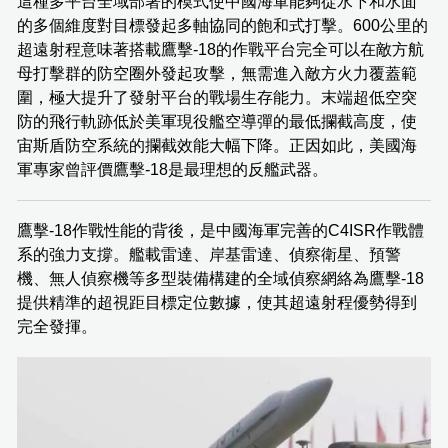
這種多平台全域部署的模式使中國海軍能夠從水下和水面
的多個維度對目標發起多軸協同的飽和式打擊。600公里的
超遠射程意味著搭載鷹擊-18的作戰平台完全可以在敵方航
母打擊群的防空圈外發起攻擊，無需進入敵方火力覆蓋範
圍，極大提升了發射平台的戰場生存能力。末端超低空突
防的飛行軌跡低於美軍現役艦空導彈的最低攔截高度，使
宙斯盾防空系統的攔截效能大幅下降。正因如此，美國海
軍專家曾評價鷹擊-18是最理想的反艦武器。
鷹擊-18作戰性能的背後，是中國海軍完善的C4ISR作戰體
系的強力支撐。艦載雷達、岸基雷達、偵察衛星、預警
機、無人偵察機等多型裝備構建的全域偵察網絡為鷹擊-18
提供精準的超視距目標定位數據，使其超遠射程優勢得到
完全發揮。