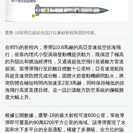
鷹擊-18採用亞超結合設計以兼顧射程與突防性能。
在95%的射程內，導彈以0.8馬赫的高亞音速低空掠海飛
行，依靠內埋式小型渦扇發動機提供動力，既保證了極高
的升阻比和燃油經濟性，又通過超低空飛行規避敵方雷達
探測。當導彈飛行至距離目標數十公里時，亞音速巡航段
與超音速突防體完成分離，固體火箭發動機瞬間點火，將
突防體在極短時間內加速至2至3馬赫，同時保持極低的掠
海飛行高度直撲目標。這一設計讓敵方防空系統的攔截難
度大幅上升。
根據公開數據，鷹擊-18的最大射程可達600公里，單枚導
彈即可覆蓋約90萬6200平方公里的海域。該導彈實現了水
面和水下多平台的全面適配，構建了多層級、全方位的協