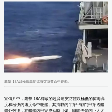
鷹擊-18A以極低高度掠海突防並命中靶船。
宣傳片中，鷹擊-18A釋放的超音速突防體以極低的掠海高
度和極快的速度命中靶船。其搭載的半穿甲戰鬥部穿透艦
體外殼後，在艦船內部完成延時引爆。瞬間迸發的巨大火