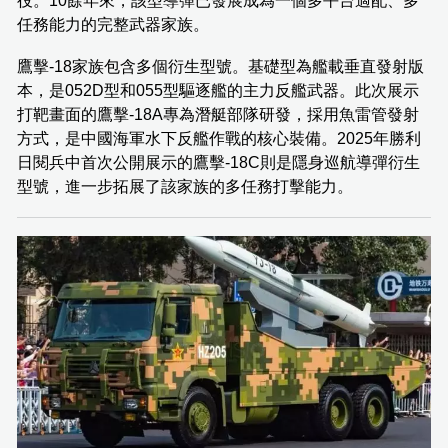
役。10餘年來，該型導彈已發展成為一個多平台適配、多
任務能力的完整武器家族。
鷹擊-18家族包含多個衍生型號。基礎型為艦載垂直發射版
本，是052D型和055型驅逐艦的主力反艦武器。此次展示
打靶畫面的鷹擊-18A專為潛艇部隊研發，採用魚雷管發射
方式，是中國海軍水下反艦作戰的核心裝備。2025年勝利
日閱兵中首次公開展示的鷹擊-18C則是隱身巡航導彈衍生
型號，進一步拓展了該家族的多任務打擊能力。