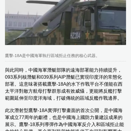
鷹擊-18A是中國海軍執行區域拒止任務的核心武器。
與此同時，中國海軍潛艇部隊的遠海部署能力持續提升，
093系列核潛艇和039系列AIP潛艇已實現印度洋的常態化
部署。這意味著搭載鷹擊-18A的水下作戰平台不僅能在西
太平洋對敵方航母打擊群形成有效威懾，更能將反艦打擊
範圍延伸至印度洋海域，打破傳統的區域反艦作戰邊界。
此次潛射型鷹擊-18A實彈打擊畫面的首次公開，是中國海
軍成立77周年的獻禮，也是中國海上國防力量建設成果的
展示。鷹擊-18系列導彈作為中國海軍反介入和區域拒止能