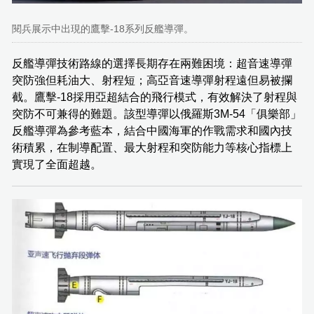
閱兵展示中出現的鷹擊-18系列反艦導彈。
反艦導彈技術路線的選擇長期存在兩難困境：超音速導彈
突防強但耗油大、射程短；高亞音速導彈射程遠但易被攔
截。鷹擊-18採用亞超結合的飛行模式，有效解決了射程與
突防不可兼得的難題。該型導彈以俄羅斯3M-54「俱樂部」
反艦導彈為參考藍本，結合中國海軍的作戰需求和國內技
術積累，在制導配置、最大射程和突防能力等核心指標上
實現了全面超越。