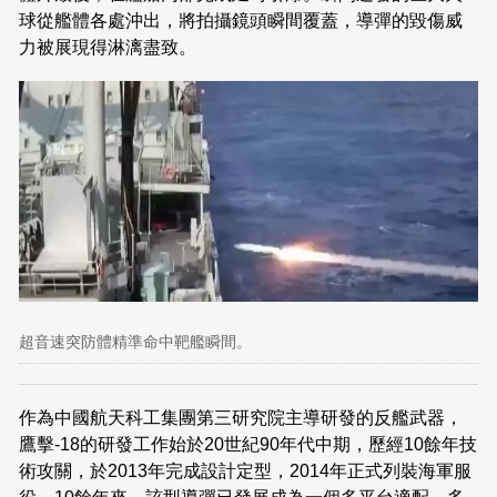
球從艦體各處沖出，將拍攝鏡頭瞬間覆蓋，導彈的毀傷威
力被展現得淋漓盡致。
超音速突防體精準命中靶艦瞬間。
作為中國航天科工集團第三研究院主導研發的反艦武器，
鷹擊-18的研發工作始於20世紀90年代中期，歷經10餘年技
術攻關，於2013年完成設計定型，2014年正式列裝海軍服