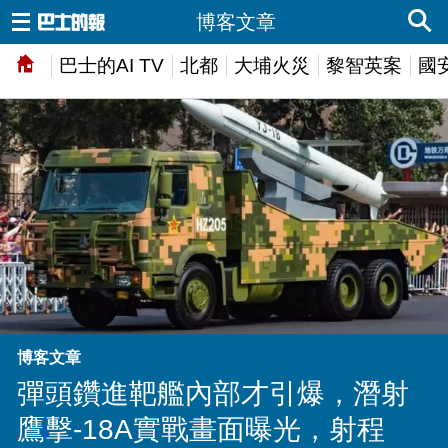
博客文章
巴士的AI TV
北都
大埔火災
黎智英案
國
博客文章
彈頭鑽進靶艦內部才引爆，潛射
鷹擊-18A實戰畫面曝光，射程