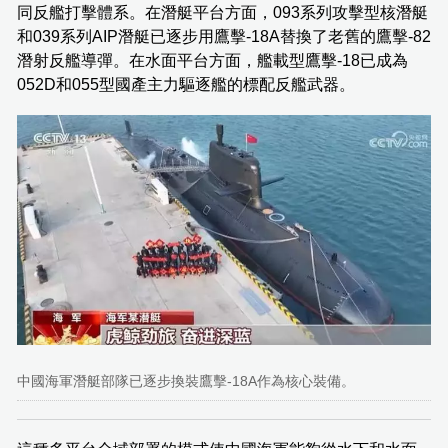
同反艦打擊體系。在潛艇平台方面，093系列攻擊型核潛艇
和039系列AIP潛艇已逐步用鷹擊-18A替換了老舊的鷹擊-82
潛射反艦導彈。在水面平台方面，艦載型鷹擊-18已成為
052D和055型國產主力驅逐艦的標配反艦武器。
中國海軍潛艇部隊已逐步換裝鷹擊-18A作為核心裝備。