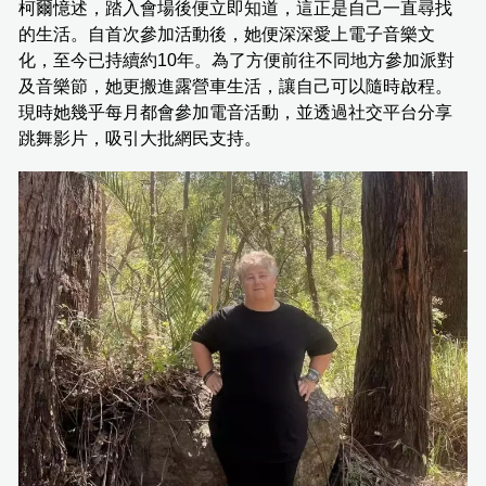
柯爾憶述，踏入會場後便立即知道，這正是自己一直尋找
的生活。自首次參加活動後，她便深深愛上電子音樂文
化，至今已持續約10年。為了方便前往不同地方參加派對
及音樂節，她更搬進露營車生活，讓自己可以隨時啟程。
現時她幾乎每月都會參加電音活動，並透過社交平台分享
跳舞影片，吸引大批網民支持。