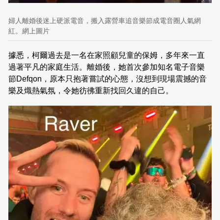
婦人離婚後迷上硬派電音，搬入露營車追音樂節成電音圈人氣網
紅。網上圖片
據悉，柯爾過去是一名在家照顧兒童的保姆，多年來一直
過著平凡的家庭生活。離婚後，她首次參加知名電子音樂
節Defqon，原本只抱著嘗試的心態，沒想到現場震撼的音
樂及熾熱氣氛，令她彷彿重新找回久違的自己。