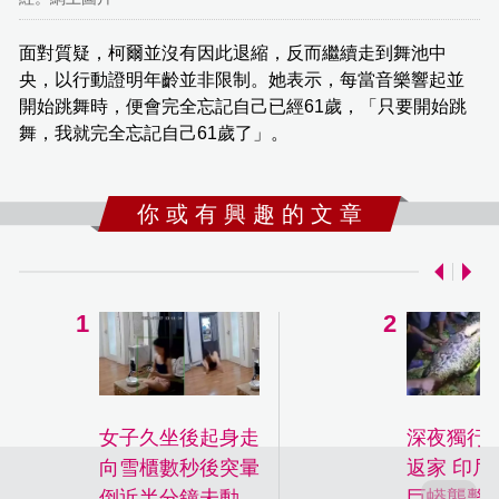
面對質疑，柯爾並沒有因此退縮，反而繼續走到舞池中
央，以行動證明年齡並非限制。她表示，每當音樂響起並
開始跳舞時，便會完全忘記自己已經61歲，「只要開始跳
舞，我就完全忘記自己61歲了」。
你 或 有 興 趣 的 文 章
女子久坐後起身走
深夜獨行
向雪櫃數秒後突暈
返家 印尼
倒近半分鐘未動
巨蟒襲擊