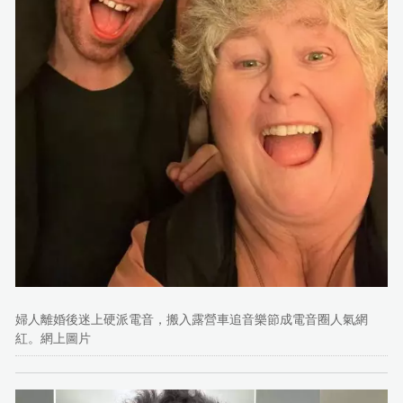
婦人離婚後迷上硬派電音，搬入露營車追音樂節成電音圈人氣網
紅。網上圖片