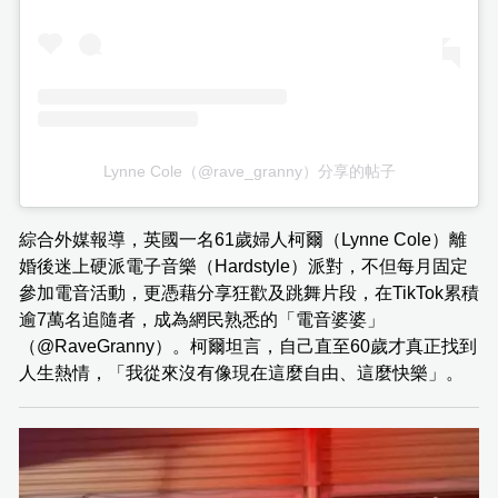
Lynne Cole（@rave_granny）分享的帖子
綜合外媒報導，英國一名61歲婦人柯爾（Lynne Cole）離
婚後迷上硬派電子音樂（Hardstyle）派對，不但每月固定
參加電音活動，更憑藉分享狂歡及跳舞片段，在TikTok累積
逾7萬名追隨者，成為網民熟悉的「電音婆婆」
（@RaveGranny）。柯爾坦言，自己直至60歲才真正找到
人生熱情，「我從來沒有像現在這麼自由、這麼快樂」。