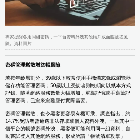
專家提醒各用同組密碼，一平台資料外洩其他帳戶或面臨被盜風
險。資料圖片
密碼管理鬆散增盜帳風險
若按年齡層劃分，39歲以下較常使用手機備忘錄或瀏覽器
儲存功能管理密碼；50歲以上受訪者則較傾向以紙本方式
記錄。隨著網絡服務數量大幅增加，單靠記憶或手寫筆記
管理密碼，已愈來愈難應付實際需要。
密碼管理鬆散，也令黑客更容易有機可乘。調查指出，約
14.7%受訪者曾遭遇非法存取或個人資料外洩。一旦其中一
個平台的帳號密碼外洩，黑客便可能利用同一組資料，自
動嘗試登入其他網絡服務，形成所謂「帳號清單攻擊」