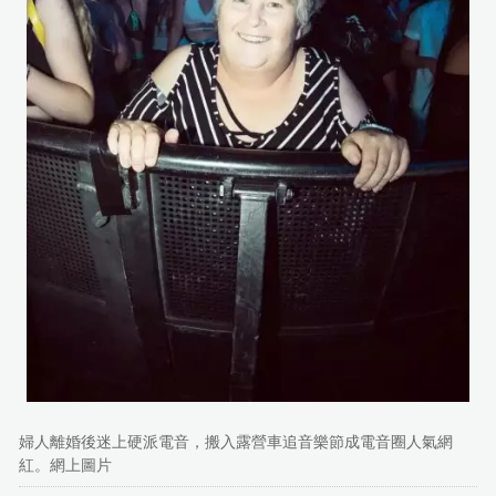
婦人離婚後迷上硬派電音，搬入露營車追音樂節成電音圈人氣網
紅。網上圖片