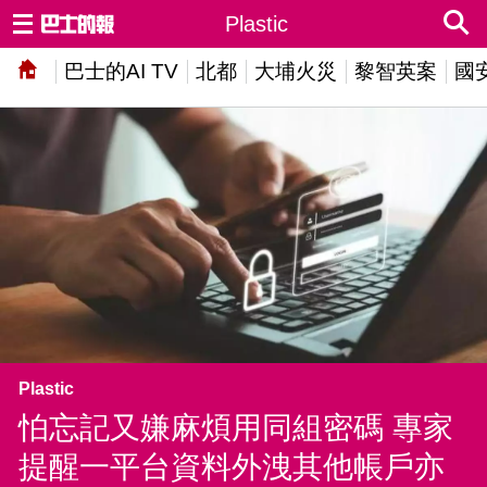
Plastic
巴士的AI TV
北都
大埔火災
黎智英案
國
Plastic
怕忘記又嫌麻煩用同組密碼 專家
提醒一平台資料外洩其他帳戶亦