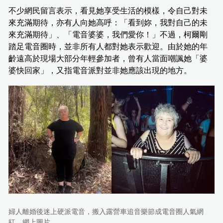
不少網民留言表示，看見她享受生活的模樣，令自己對未
來充滿期待，亦有人向她高呼：「看到妳，我對自己的未
來充滿期待」、「電音婆婆，我們愛你！」不過，柯爾剛
踏足電音圈時，並非所有人都對她表示歡迎。由於她的年
齡遠高於現場大部分年輕參加者，曾有人當面嘲諷她「婆
婆快回家」，又指電音派對並非她應該出現的地方。
婦人離婚後迷上硬派電音，搬入露營車追音樂節成電音圈人氣網
紅。網上圖片