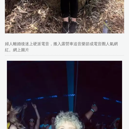
婦人離婚後迷上硬派電音，搬入露營車追音樂節成電音圈人氣網
紅。網上圖片