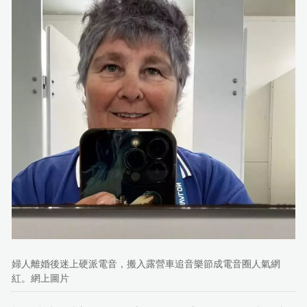
婦人離婚後迷上硬派電音，搬入露營車追音樂節成電音圈人氣網
紅。網上圖片